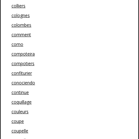
colliers
colognes
colombes
comment
como
compoteira
compotiers
confiturier
conociendo
continue
coquillage
couleurs
coupe
coupelle