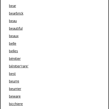
bear
bearbrick
beau
beautiful
beaux
belle
belles
bénitier
bénitier'rare'
best
beurre
beurrier
beware
bicchiere