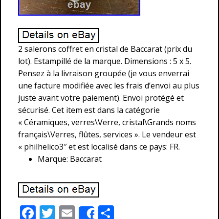
2 salerons coffret en cristal de Baccarat (prix du
lot). Estampillé de la marque. Dimensions : 5 x 5.
Pensez à la livraison groupée (je vous enverrai
une facture modifiée avec les frais d’envoi au plus
juste avant votre paiement). Envoi protégé et
sécurisé. Cet item est dans la catégorie
« Céramiques, verres\Verre, cristal\Grands noms
français\Verres, flûtes, services ». Le vendeur est
« philhelico3″ et est localisé dans ce pays: FR.
Marque: Baccarat
F
T
E
P
Share