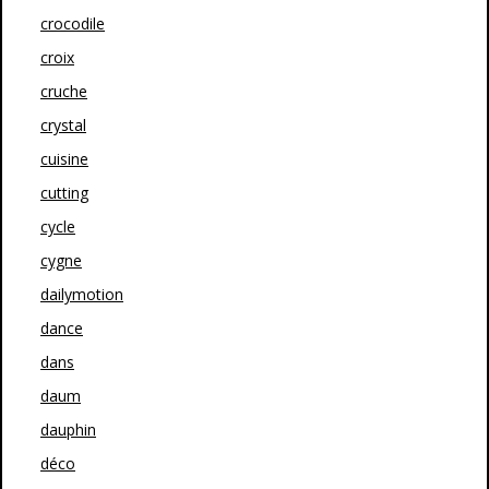
crocodile
croix
cruche
crystal
cuisine
cutting
cycle
cygne
dailymotion
dance
dans
daum
dauphin
déco