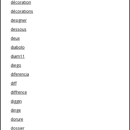
décoration
décorations
designer
dessous
deux
diabolo
diam11
diego
diferencia
diff
diffrence
diggin
dinge
dorure
dossier