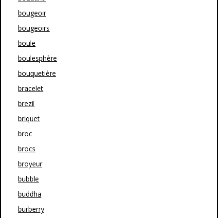
bougeoir
bougeoirs
boule
boulesphère
bouquetière
bracelet
brezil
briquet
broc
brocs
broyeur
bubble
buddha
burberry