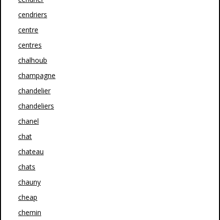
cendriers
centre
centres
chalhoub
champagne
chandelier
chandeliers
chanel
chat
chateau
chats
chauny
cheap
chemin