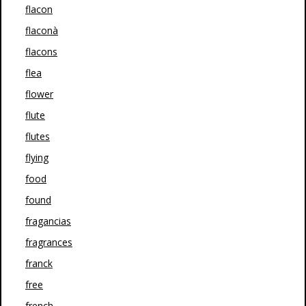
flacon
flaconà
flacons
flea
flower
flute
flutes
flying
food
found
fragancias
fragrances
franck
free
french