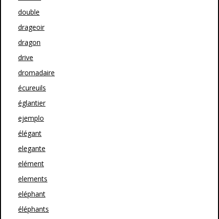
double
drageoir
dragon
drive
dromadaire
écureuils
églantier
ejemplo
élégant
elegante
elément
elements
eléphant
éléphants