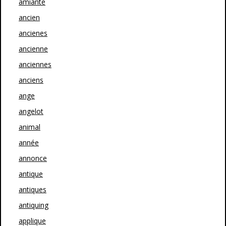
amiante
ancien
ancienes
ancienne
anciennes
anciens
ange
angelot
animal
année
annonce
antique
antiques
antiquing
applique