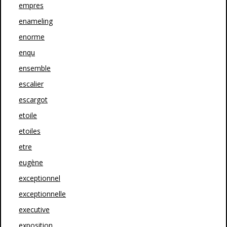
empres
enameling
enorme
enqu
ensemble
escalier
escargot
etoile
etoiles
etre
eugène
exceptionnel
exceptionnelle
executive
exposition