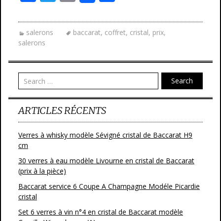
ac
w
m
ar
e
itt
ai
ta
salerons
baccarat
,
coffret
,
cristal
,
prix
,
b
er
l
g
salerons
o
er
o
Search
k
ARTICLES RÉCENTS
Verres à whisky modèle Sévigné cristal de Baccarat H9
cm
30 verres à eau modèle Livourne en cristal de Baccarat
(prix à la pièce)
Baccarat service 6 Coupe A Champagne Modéle Picardie
cristal
Set 6 verres à vin n°4 en cristal de Baccarat modèle