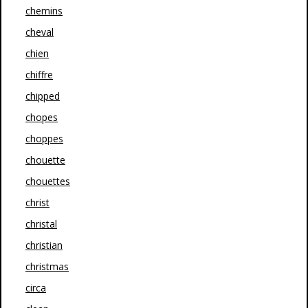
chemins
cheval
chien
chiffre
chipped
chopes
choppes
chouette
chouettes
christ
christal
christian
christmas
circa