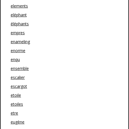
elements
eléphant
éléphants
empres
enameling
enorme
enqu
ensemble
escalier
escargot
etoile
etoiles
etre
eugène