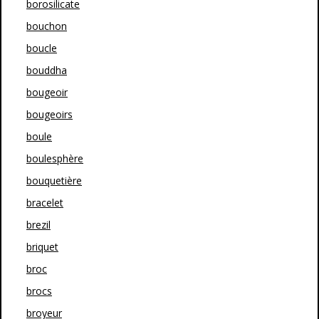
borosilicate
bouchon
boucle
bouddha
bougeoir
bougeoirs
boule
boulesphère
bouquetière
bracelet
brezil
briquet
broc
brocs
broyeur