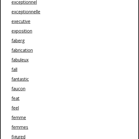
exceptionnel
exceptionnelle
executive
exposition
faberg
fabrication
fabuleux
fall
fantastic
faucon
feat
feel
femme
femmes
figured