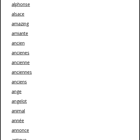
alphonse
alsace
amazing
amiante
ancien
ancienes
ancienne
anciennes
anciens
ange
angelot
animal
année
annonce
antique