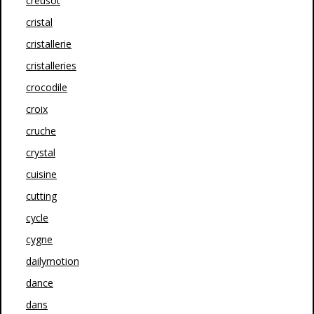
creusot
cristal
cristallerie
cristalleries
crocodile
croix
cruche
crystal
cuisine
cutting
cycle
cygne
dailymotion
dance
dans