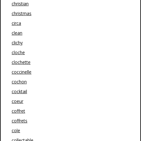
christian
christmas
circa
clean
clichy
cloche
clochette
coccinelle
cochon
cocktail
coeur
coffret
coffrets
cole
collectable