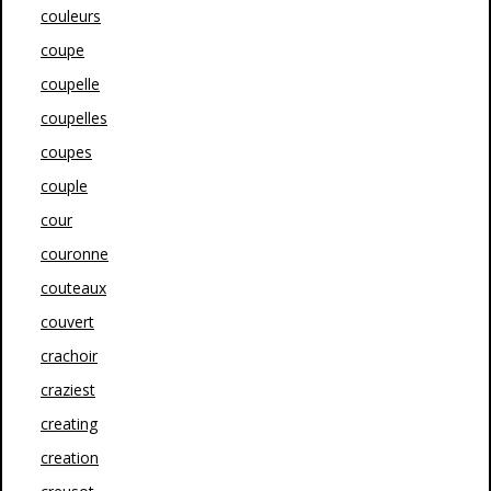
couleurs
coupe
coupelle
coupelles
coupes
couple
cour
couronne
couteaux
couvert
crachoir
craziest
creating
creation