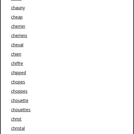
chauny
cheap
chemin
chemins
cheval
chien
chiffre
chipped
chopes
choppes
chouette
chouettes
christ
christal