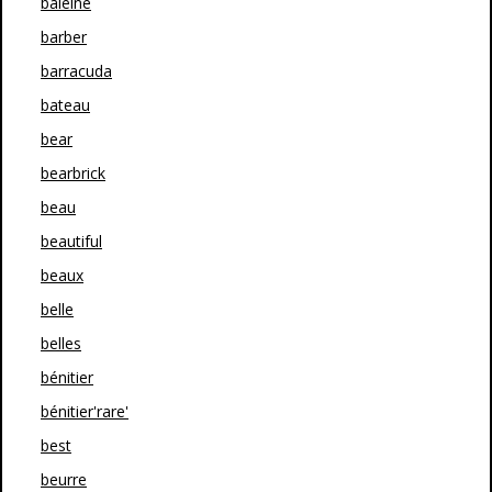
baleine
barber
barracuda
bateau
bear
bearbrick
beau
beautiful
beaux
belle
belles
bénitier
bénitier'rare'
best
beurre