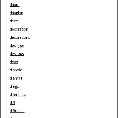
daum
dauphin
déco
décoration
décorations
designer
dessous
deux
diabolo
diam11
diego
diferencia
diff
diffrence