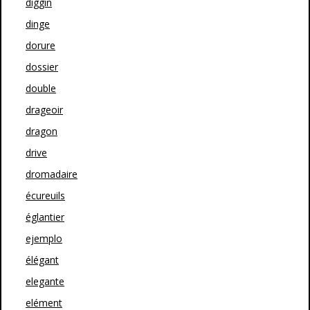
diggin
dinge
dorure
dossier
double
drageoir
dragon
drive
dromadaire
écureuils
églantier
ejemplo
élégant
elegante
elément