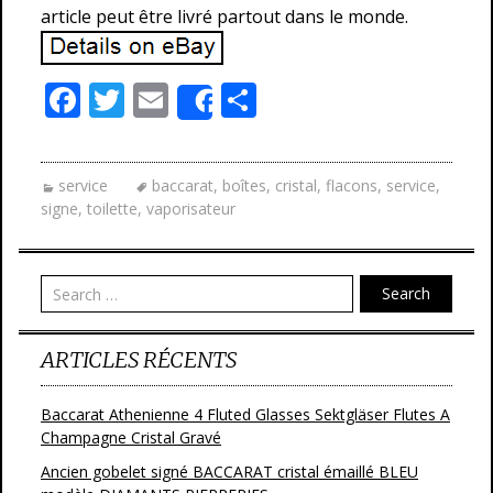
article peut être livré partout dans le monde.
F
T
E
P
Share
ac
w
m
ar
e
itt
ai
ta
service
baccarat
,
boîtes
,
cristal
,
flacons
,
service
,
b
er
l
g
signe
,
toilette
,
vaporisateur
o
er
o
Search
k
ARTICLES RÉCENTS
Baccarat Athenienne 4 Fluted Glasses Sektgläser Flutes A
Champagne Cristal Gravé
Ancien gobelet signé BACCARAT cristal émaillé BLEU