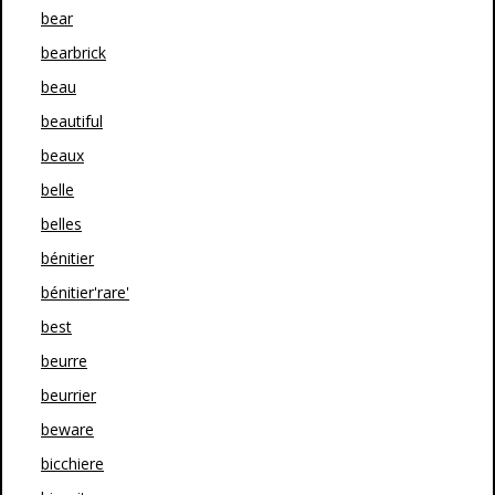
bear
bearbrick
beau
beautiful
beaux
belle
belles
bénitier
bénitier'rare'
best
beurre
beurrier
beware
bicchiere