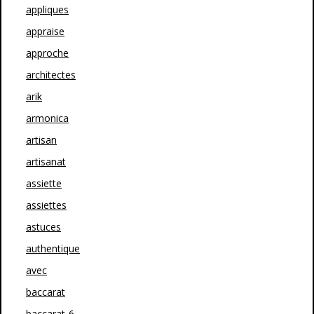
appliques
appraise
approche
architectes
arik
armonica
artisan
artisanat
assiette
assiettes
astuces
authentique
avec
baccarat
baccarat-6