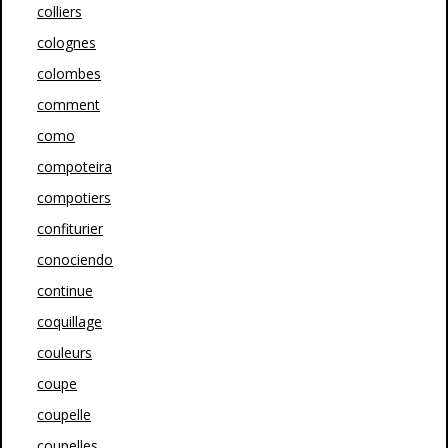
colliers
colognes
colombes
comment
como
compoteira
compotiers
confiturier
conociendo
continue
coquillage
couleurs
coupe
coupelle
coupelles