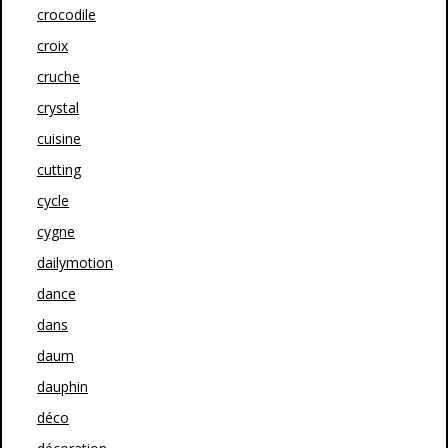
crocodile
croix
cruche
crystal
cuisine
cutting
cycle
cygne
dailymotion
dance
dans
daum
dauphin
déco