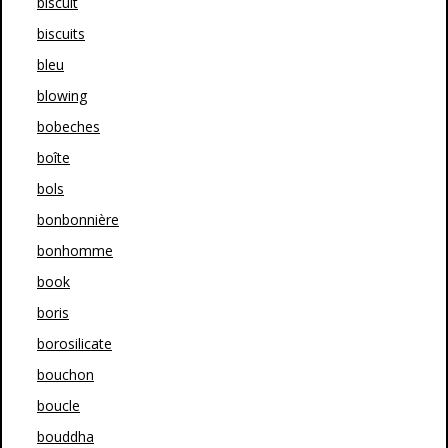
biscuit
biscuits
bleu
blowing
bobeches
boîte
bols
bonbonnière
bonhomme
book
boris
borosilicate
bouchon
boucle
bouddha