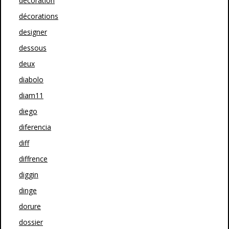
décoration
décorations
designer
dessous
deux
diabolo
diam11
diego
diferencia
diff
diffrence
diggin
dinge
dorure
dossier