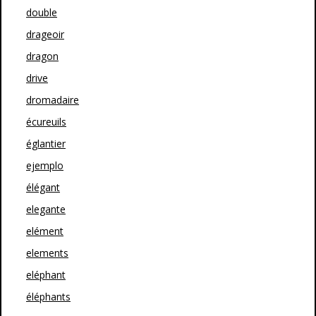
double
drageoir
dragon
drive
dromadaire
écureuils
églantier
ejemplo
élégant
elegante
elément
elements
eléphant
éléphants