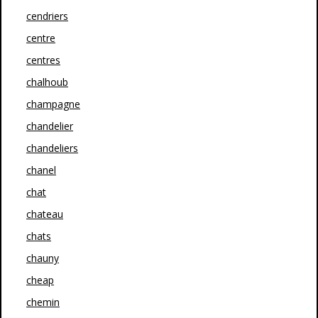
cendriers
centre
centres
chalhoub
champagne
chandelier
chandeliers
chanel
chat
chateau
chats
chauny
cheap
chemin