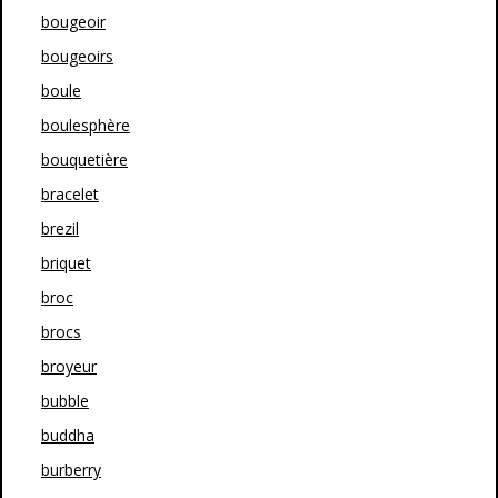
bougeoir
bougeoirs
boule
boulesphère
bouquetière
bracelet
brezil
briquet
broc
brocs
broyeur
bubble
buddha
burberry