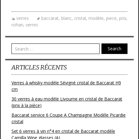
ac
w
m
ar
e
itt
ai
ta
verres
baccarat
,
blanc
,
cristal
,
modèle
,
piece
,
prix
,
b
er
l
g
rohan
,
verres
o
er
o
Search
k
ARTICLES RÉCENTS
Verres à whisky modèle Sévigné cristal de Baccarat H9
cm
30 verres à eau modèle Livourne en cristal de Baccarat
(prix à la pièce)
Baccarat service 6 Coupe A Champagne Modéle Picardie
cristal
Set 6 verres à vin n°4 en cristal de Baccarat modèle
Camilla Wine glasses (A)