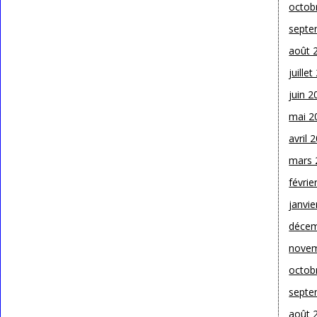
octob
septe
août 
juille
juin 2
mai 2
avril 
mars 
févrie
janvie
décem
novem
octob
septe
août 