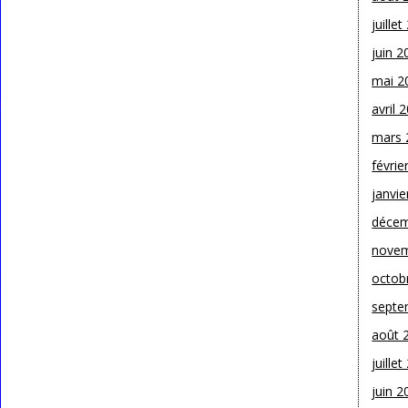
juille
juin 2
mai 2
avril 
mars 
févrie
janvie
décem
novem
octob
septe
août 
juille
juin 2