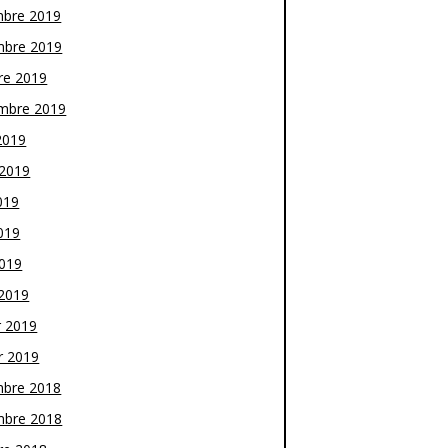
bre 2019
bre 2019
re 2019
mbre 2019
2019
t 2019
019
019
2019
2019
r 2019
r 2019
bre 2018
bre 2018