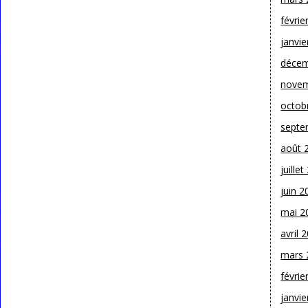
févrie
janvie
décem
novem
octob
septe
août 
juille
juin 2
mai 2
avril 
mars 
févrie
janvie