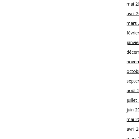
mai 2
avril 
mars 
févrie
janvie
décem
novem
octob
septe
août 
juille
juin 2
mai 2
avril 
mars 