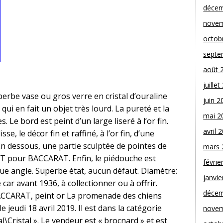
décem
novem
octob
septe
août 
juille
erbe vase ou gros verre en cristal d’ouraline
juin 2
e qui en fait un objet très lourd. La pureté et la
mai 2
. Le bord est peint d’un large liseré à l’or fin.
avril 
se, le décor fin et raffiné, à l’or fin, d’une
 dessous, une partie sculptée de pointes de
mars 
OT pour BACCARAT. Enfin, le piédouche est
févrie
que angle. Superbe état, aucun défaut. Diamètre:
janvie
 car avant 1936, à collectionner ou à offrir.
décem
 BACCARAT, peint or La promenade des chiens
 jeudi 18 avril 2019. Il est dans la catégorie
novem
l\Cristal ». Le vendeur est « brocnard » et est