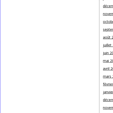
décem
novem
octob
septe
août 
juille
juin 2
mai 2
avril 
mars 
févrie
janvie
décem
novem