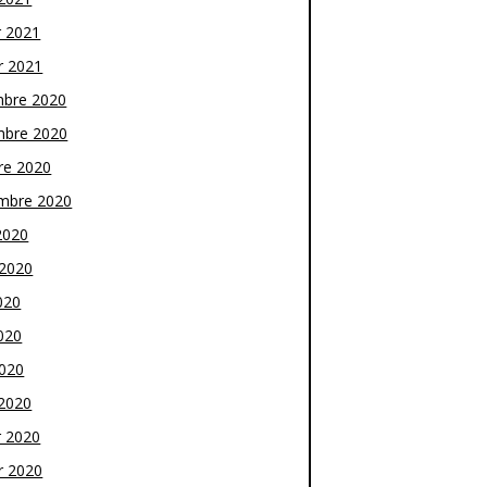
r 2021
r 2021
bre 2020
bre 2020
re 2020
mbre 2020
2020
t 2020
020
020
2020
2020
r 2020
r 2020