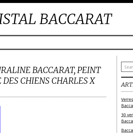
ISTAL BACCARAT
URALINE BACCARAT, PEINT
 DES CHIENS CHARLES X
ART
Verres
Bacca
30 ver
Baccar
Bacca