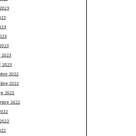
t 2023
023
023
2023
2023
r 2023
r 2023
bre 2022
bre 2022
re 2022
mbre 2022
2022
t 2022
022