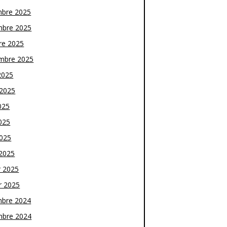
bre 2025
bre 2025
re 2025
mbre 2025
2025
t 2025
025
025
2025
2025
r 2025
r 2025
bre 2024
bre 2024