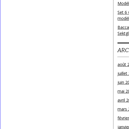
Modéle
Set 6 
modèl
Bacca
Sektg
ARC
août 
juille
juin 2
mai 2
avril 
mars 
févrie
janvie