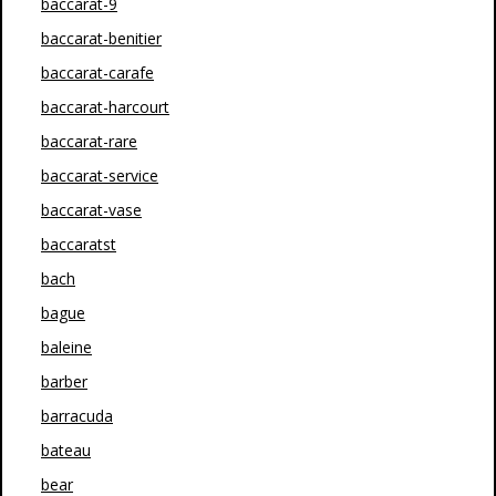
baccarat-9
baccarat-benitier
baccarat-carafe
baccarat-harcourt
baccarat-rare
baccarat-service
baccarat-vase
baccaratst
bach
bague
baleine
barber
barracuda
bateau
bear