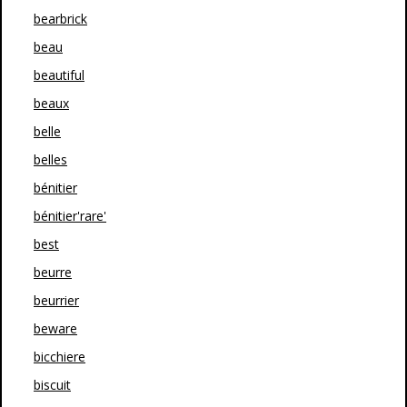
bearbrick
beau
beautiful
beaux
belle
belles
bénitier
bénitier'rare'
best
beurre
beurrier
beware
bicchiere
biscuit