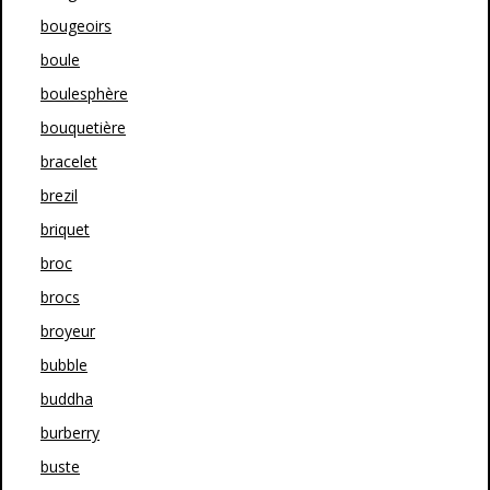
bougeoirs
boule
boulesphère
bouquetière
bracelet
brezil
briquet
broc
brocs
broyeur
bubble
buddha
burberry
buste