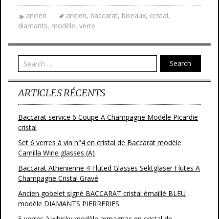
e
itt
ai
ta
ancien
ancien
,
baccarat
,
biseaux
,
cristal
,
b
er
l
g
diamants
,
modèle
,
verre
o
er
o
Search
k
ARTICLES RÉCENTS
Baccarat service 6 Coupe A Champagne Modéle Picardie
cristal
Set 6 verres à vin n°4 en cristal de Baccarat modèle
Camilla Wine glasses (A)
Baccarat Athenienne 4 Fluted Glasses Sektgläser Flutes A
Champagne Cristal Gravé
Ancien gobelet signé BACCARAT cristal émaillé BLEU
modèle DIAMANTS PIERRERIES
5 verres à whisky modèle armagnac en cristal de