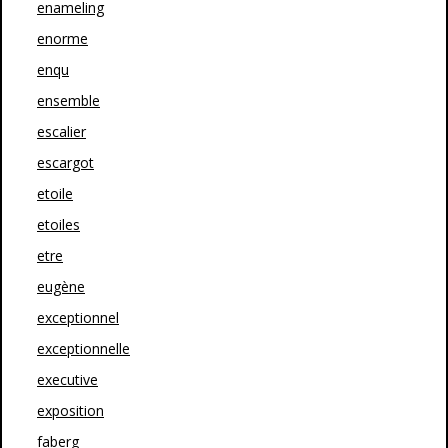
enameling
enorme
enqu
ensemble
escalier
escargot
etoile
etoiles
etre
eugène
exceptionnel
exceptionnelle
executive
exposition
faberg