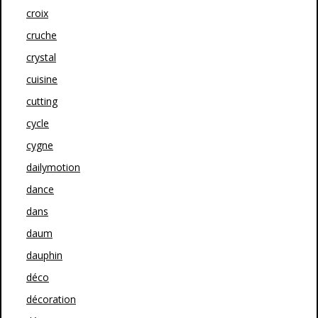
croix
cruche
crystal
cuisine
cutting
cycle
cygne
dailymotion
dance
dans
daum
dauphin
déco
décoration