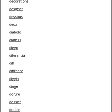
décorations
designer
dessous
deux
diabolo
diam11
diego
diferencia
diff
diffrence
diggin
dinge
dorure
dossier
double