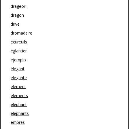
drageoir
dragon
drive
dromadaire
écureuils
églantier
ejemplo
élégant
elegante
elément
elements
eléphant
éléphants
empres