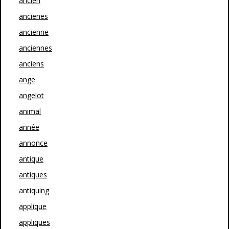
ancien
ancienes
ancienne
anciennes
anciens
ange
angelot
animal
année
annonce
antique
antiques
antiquing
applique
appliques