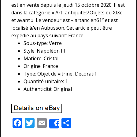
est en vente depuis le jeudi 15 octobre 2020. Il est
dans la catégorie « Art, antiquités\Objets du XIXe
et avant ». Le vendeur est « artancien61″ et est
localisé à/en Aubusson. Cet article peut être
expédié au pays suivant: France.
Sous-type: Verre
Style: Napoléon III
Matière: Cristal
Origine: France
Type: Objet de vitrine, Décoratif
Quantité unitaire: 1
Authenticité: Original
F
T
E
P
Share
ac
w
m
ar