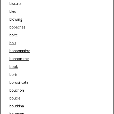
biscuits
bleu
blowing
bobeches
boîte
bols
bonbonnière
bonhomme
book
boris
borosilicate
bouchon
boucle
bouddha
bougeoir