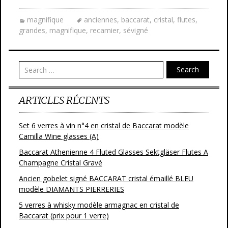
e
itt
ai
ta
magnifique
anciennes
,
baccarat
,
cristal
,
flutes
,
b
er
l
g
grandes
,
magnifique
,
recamier
,
sévigné
o
er
o
Search
k
ARTICLES RÉCENTS
Set 6 verres à vin n°4 en cristal de Baccarat modèle
Camilla Wine glasses (A)
Baccarat Athenienne 4 Fluted Glasses Sektgläser Flutes A
Champagne Cristal Gravé
Ancien gobelet signé BACCARAT cristal émaillé BLEU
modèle DIAMANTS PIERRERIES
5 verres à whisky modèle armagnac en cristal de
Baccarat (prix pour 1 verre)