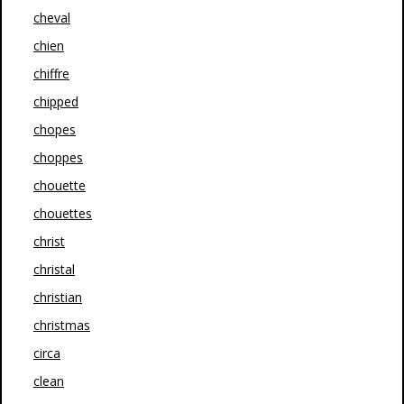
cheval
chien
chiffre
chipped
chopes
choppes
chouette
chouettes
christ
christal
christian
christmas
circa
clean