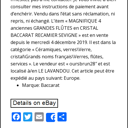
consulter mes instructions de paiement avant
d’enchérir. Vendu dans l’état sans réclamation, ni
repris, ni échangé. L’item « MAGNIFIQUE 4
anciennes GRANDES FLÛTES en CRISTAL
BACCARAT RECAMIER SEVIGNE » est en vente
depuis le mercredi 4 décembre 2019. Il est dans la
catégorie « Céramiques, verres\Verre,
cristal\Grands noms français\Verres, flûtes,
services ». Le vendeur est « oursbrun28″ et est
localisé à/en LE LAVANDOU. Cet article peut être
expédié au pays suivant: Europe.
Marque: Baccarat
F
T
E
P
Share
ac
w
m
ar