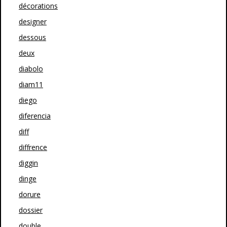
décorations
designer
dessous
deux
diabolo
diam11
diego
diferencia
diff
diffrence
diggin
dinge
dorure
dossier
double