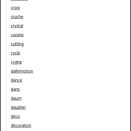
croix
cruche
crystal
cuisine
cutting
cycle
cygne
dailymotion
dance
dans
daum
dauphin
déco
décoration