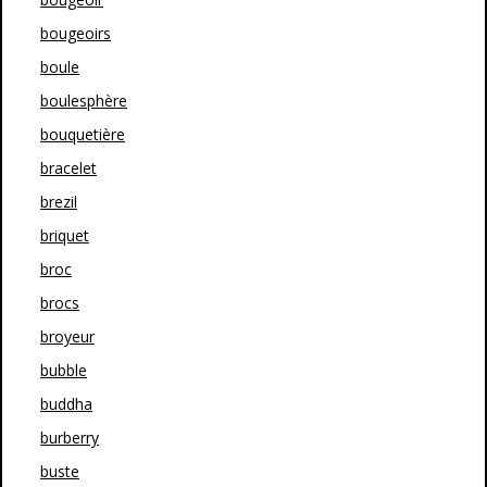
bougeoirs
boule
boulesphère
bouquetière
bracelet
brezil
briquet
broc
brocs
broyeur
bubble
buddha
burberry
buste