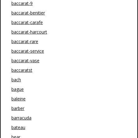
baccarat-9
baccarat-benitier
baccarat-carafe
baccarat-harcourt
baccarat-rare
baccarat-service
baccarat-vase
baccaratst
bach
bague
baleine
barber
barracuda
bateau
bear