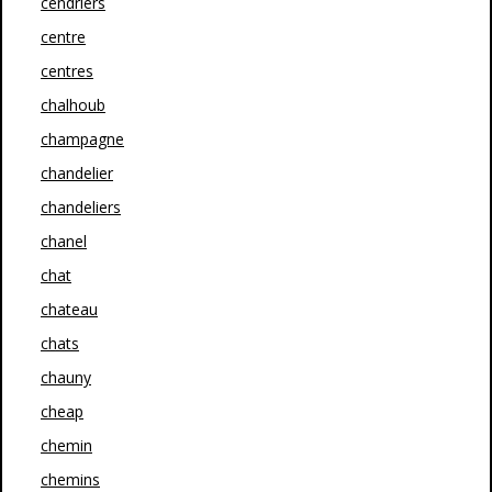
cendriers
centre
centres
chalhoub
champagne
chandelier
chandeliers
chanel
chat
chateau
chats
chauny
cheap
chemin
chemins