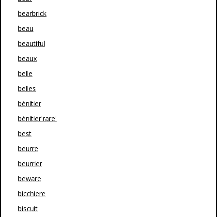
bearbrick
beau
beautiful
beaux
belle
belles
bénitier
bénitier'rare'
best
beurre
beurrier
beware
bicchiere
biscuit