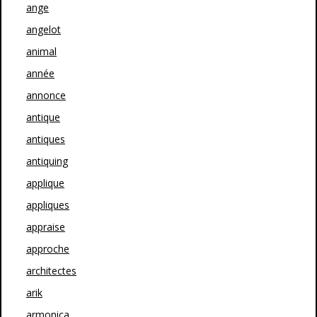
ange
angelot
animal
année
annonce
antique
antiques
antiquing
applique
appliques
appraise
approche
architectes
arik
armonica