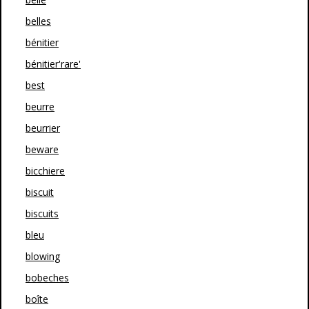
belles
bénitier
bénitier'rare'
best
beurre
beurrier
beware
bicchiere
biscuit
biscuits
bleu
blowing
bobeches
boîte