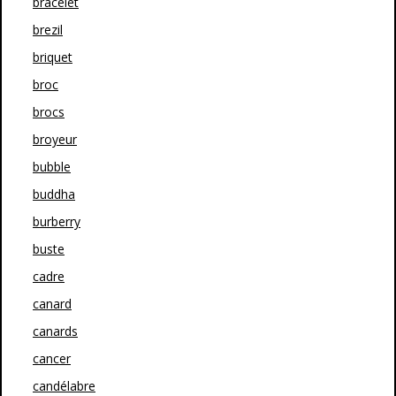
bracelet
brezil
briquet
broc
brocs
broyeur
bubble
buddha
burberry
buste
cadre
canard
canards
cancer
candélabre