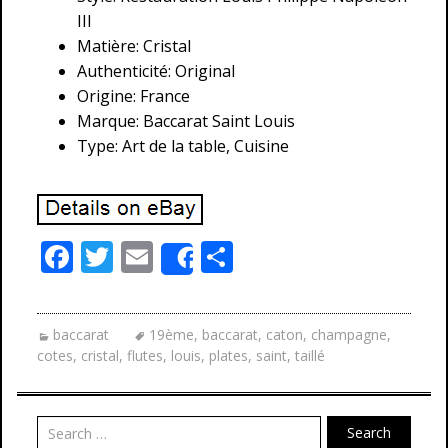
III
Matière: Cristal
Authenticité: Original
Origine: France
Marque: Baccarat Saint Louis
Type: Art de la table, Cuisine
F
T
E
P
Share
ac
w
m
ar
e
itt
ai
ta
baccarat
19ème
,
baccarat
,
caton
,
champagne
,
b
er
l
g
cotes
,
cristal
,
flutes
,
louis
,
plates
,
saint
,
taillé
o
er
o
Search