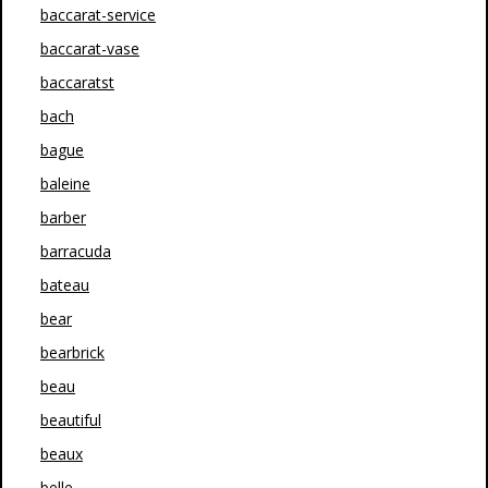
baccarat-service
baccarat-vase
baccaratst
bach
bague
baleine
barber
barracuda
bateau
bear
bearbrick
beau
beautiful
beaux
belle