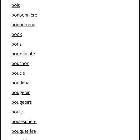
bols
bonbonnière
bonhomme
book
boris
borosilicate
bouchon
boucle
bouddha
bougeoir
bougeoirs
boule
boulesphère
bouquetière