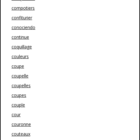
compotiers
confiturier
conociendo
continue
coquillage
couleurs
coupe
coupelle
coupelles
coupes
couple
cour
couronne
couteaux