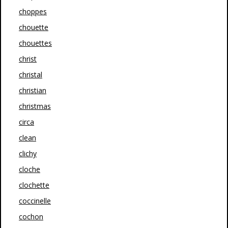
choppes
chouette
chouettes
christ
christal
christian
christmas
circa
clean
clichy
cloche
clochette
coccinelle
cochon