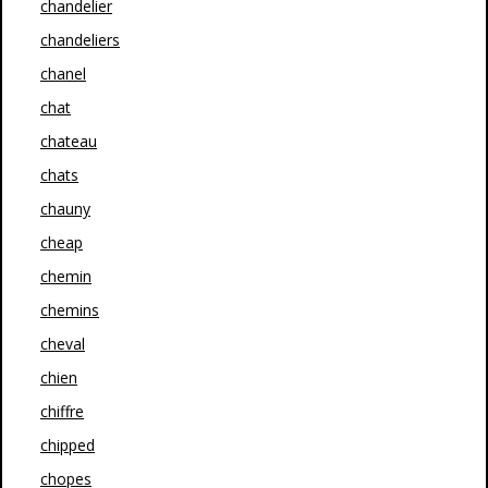
chandelier
chandeliers
chanel
chat
chateau
chats
chauny
cheap
chemin
chemins
cheval
chien
chiffre
chipped
chopes