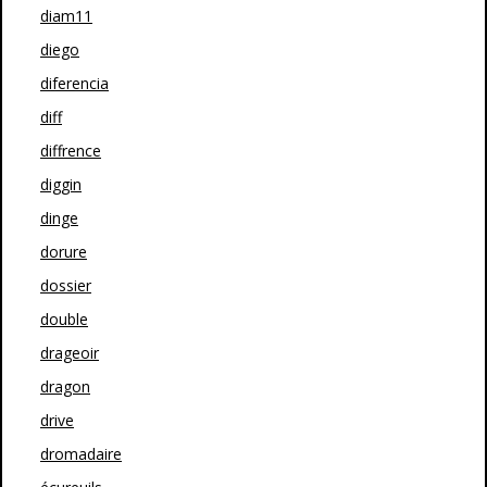
diam11
diego
diferencia
diff
diffrence
diggin
dinge
dorure
dossier
double
drageoir
dragon
drive
dromadaire