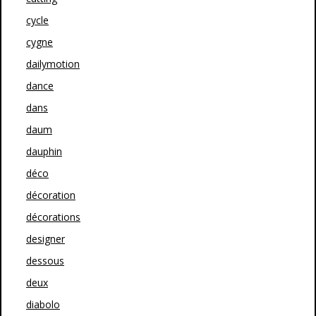
cycle
cygne
dailymotion
dance
dans
daum
dauphin
déco
décoration
décorations
designer
dessous
deux
diabolo