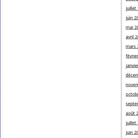
juille
juin 2
mai 2
avril 
mars 
févrie
janvie
décem
novem
octob
septe
août 
juille
juin 2