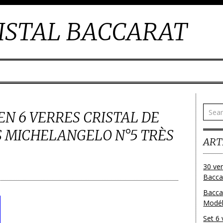
ISTAL BACCARAT
N 6 VERRES CRISTAL DE
 MICHELANGELO N°5 TRÈS
ART
30 ver
Baccar
Bacca
Modéle
Set 6 