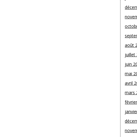
décem
novem
octob
septe
août 
juille
juin 2
mai 2
avril 
mars 
févrie
janvie
décem
novem