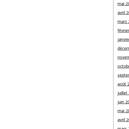
mai 2
avril 
mars 
févrie
janvie
décem
novem
octob
septe
août 
juille
juin 2
mai 2
avril 
mars 