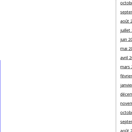
octob
septe
août 
juille
juin 2
mai 2
avril 
mars 
févrie
janvie
décem
novem
octob
septe
août 