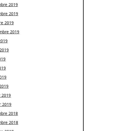
bre 2019
bre 2019
re 2019
mbre 2019
2019
t 2019
019
019
2019
2019
r 2019
r 2019
bre 2018
bre 2018