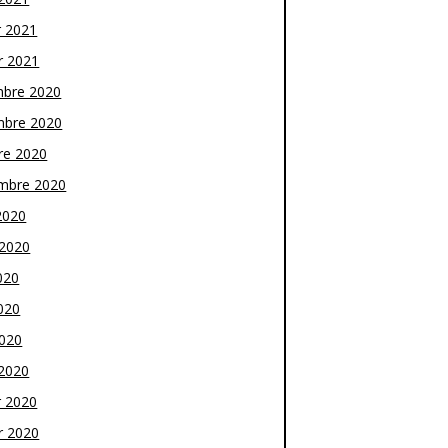
r 2021
r 2021
bre 2020
bre 2020
re 2020
mbre 2020
2020
t 2020
020
020
2020
2020
r 2020
r 2020