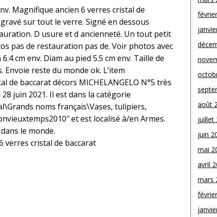
v. Magnifique ancien 6 verres cristal de
févrie
avé sur tout le verre. Signé en dessous
janvie
tauration. D usure et d ancienneté. Un tout petit
décem
otos pas de restauration pas de. Voir photos avec
6.4 cm env. Diam au pied 5.5 cm env. Taille de
novem
. Envoie reste du monde ok. L’item
octob
istal de baccarat décors MICHELANGELO N°5 très
septe
28 juin 2021. Il est dans la catégorie
août 
al\Grands noms français\Vases, tulipiers,
bonvieuxtemps2010″ et est localisé à/en Armes.
juille
t dans le monde.
juin 2
 verres cristal de baccarat
mai 2
avril 
mars 
févrie
janvie