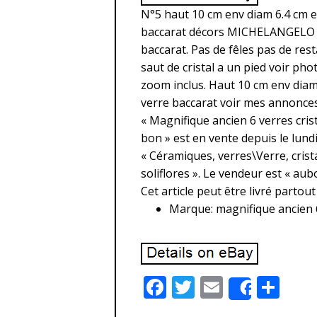
N°5 haut 10 cm env diam 6.4 cm en
baccarat décors MICHELANGELO gr
baccarat. Pas de fêles pas de res
saut de cristal a un pied voir ph
zoom inclus. Haut 10 cm env diam 
verre baccarat voir mes annonces
« Magnifique ancien 6 verres cr
bon » est en vente depuis le lundi 
« Céramiques, verres\Verre, crist
soliflores ». Le vendeur est « au
Cet article peut être livré partou
Marque: magnifique ancien 6
F
T
E
P
Share
ac
w
m
ar