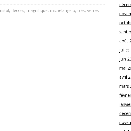
décem
ristal
,
décors
,
magnifique
,
michelangelo
,
très
,
verres
novem
octob
septe
août 
juille
juin 2
mai 2
avril 
mars 
févrie
janvie
décem
novem