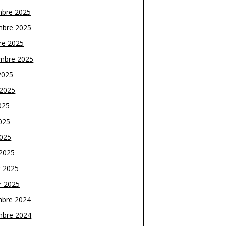
bre 2025
bre 2025
re 2025
mbre 2025
2025
t 2025
025
025
2025
2025
r 2025
r 2025
bre 2024
bre 2024