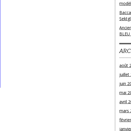
modèl
Bacca
Sektg
Ancie
BLEU
ARC
août 
juille
juin 2
mai 2
avril 
mars 
févrie
janvie