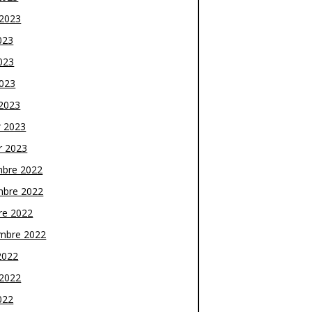
t 2023
023
023
2023
2023
r 2023
r 2023
bre 2022
bre 2022
re 2022
mbre 2022
2022
t 2022
022