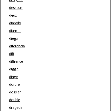
dessous
deux
diabolo
diam11
diego
diferencia
diff
diffrence
diggin
dinge
dorure
dossier
double
drageoir