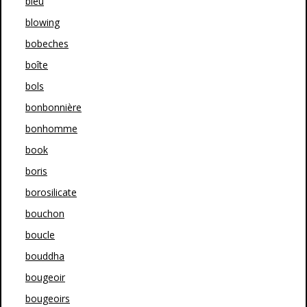
bleu
blowing
bobeches
boîte
bols
bonbonnière
bonhomme
book
boris
borosilicate
bouchon
boucle
bouddha
bougeoir
bougeoirs