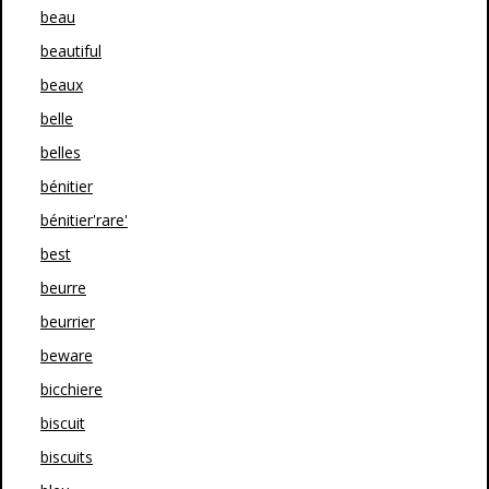
beau
beautiful
beaux
belle
belles
bénitier
bénitier'rare'
best
beurre
beurrier
beware
bicchiere
biscuit
biscuits