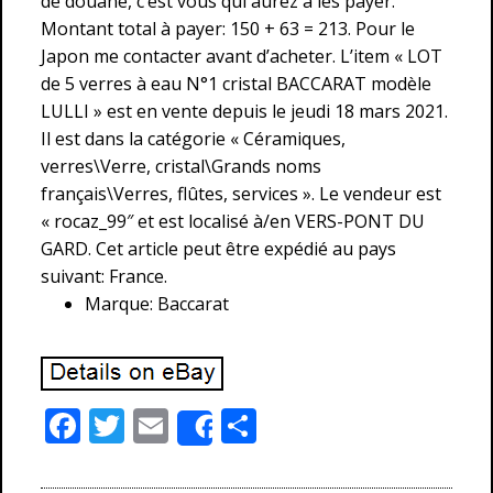
de douane, c’est vous qui aurez à les payer.
Montant total à payer: 150 + 63 = 213. Pour le
Japon me contacter avant d’acheter. L’item « LOT
de 5 verres à eau N°1 cristal BACCARAT modèle
LULLI » est en vente depuis le jeudi 18 mars 2021.
Il est dans la catégorie « Céramiques,
verres\Verre, cristal\Grands noms
français\Verres, flûtes, services ». Le vendeur est
« rocaz_99″ et est localisé à/en VERS-PONT DU
GARD. Cet article peut être expédié au pays
suivant: France.
Marque: Baccarat
F
T
E
P
Share
ac
w
m
ar