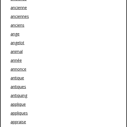
ancienne
anciennes
anciens
ange
angelot
animal
année
annonce
antique
antiques
antiquing
applique
appliques
appraise