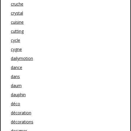
cruche
crystal
cuisine
cutting
cycle
cygne
dailymotion
dance
dans
daum
dauphin
déco
décoration
décorations
designer