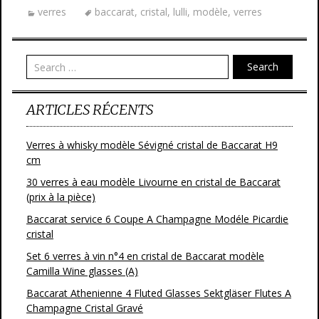
e
itt
ai
ta
verres
baccarat
,
cristal
,
lulli
,
modèle
,
verres
b
er
l
g
o
er
o
Search
k
ARTICLES RÉCENTS
Verres à whisky modèle Sévigné cristal de Baccarat H9
cm
30 verres à eau modèle Livourne en cristal de Baccarat
(prix à la pièce)
Baccarat service 6 Coupe A Champagne Modéle Picardie
cristal
Set 6 verres à vin n°4 en cristal de Baccarat modèle
Camilla Wine glasses (A)
Baccarat Athenienne 4 Fluted Glasses Sektgläser Flutes A
Champagne Cristal Gravé