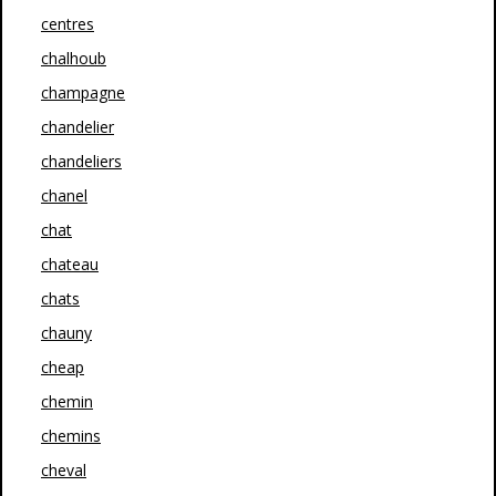
centres
chalhoub
champagne
chandelier
chandeliers
chanel
chat
chateau
chats
chauny
cheap
chemin
chemins
cheval