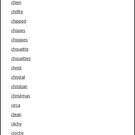
chien
chiffre
chipped
chopes
choppes
chouette
chouettes
christ
christal
christian
christmas
circa
clean
clichy
cloche