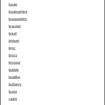
boule
boulesphère
bouquetière
bracelet
brezil
briquet
broc
brocs
broyeur
bubble
buddha
burberry
buste
cadre