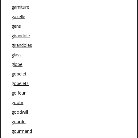
garniture
gazelle
gens
girandole
girandoles
glass
globe
gobelet
gobelets
golfeur
goobr
goodwill
gourde
gourmand