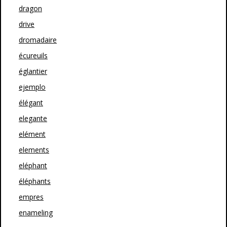
dragon
drive
dromadaire
écureuils
églantier
ejemplo
élégant
elegante
elément
elements
eléphant
éléphants
empres
enameling