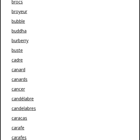
brocs
broyeur
bubble
buddha
burberry
buste
cadre
canard
canards
cancer
candélabre
candelabres
caracas
carafe
carafes