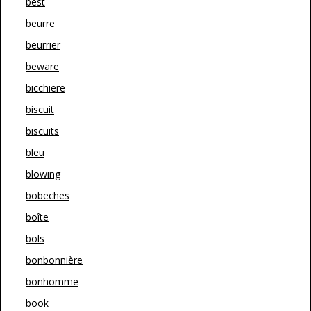
best
beurre
beurrier
beware
bicchiere
biscuit
biscuits
bleu
blowing
bobeches
boîte
bols
bonbonnière
bonhomme
book