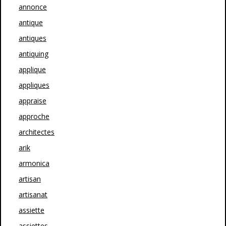
annonce
antique
antiques
antiquing
applique
appliques
appraise
approche
architectes
arik
armonica
artisan
artisanat
assiette
assiettes