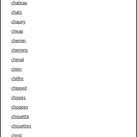
chateau
chats
chauny
cheap
chemin
chemins
cheval
chien
chiffre
chipped
chopes
choppes
chouette
chouettes
christ