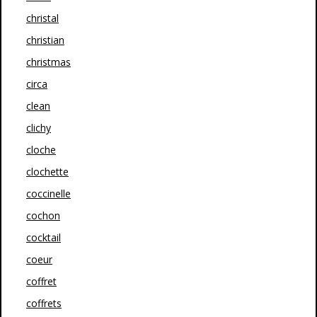
christal
christian
christmas
circa
clean
clichy
cloche
clochette
coccinelle
cochon
cocktail
coeur
coffret
coffrets