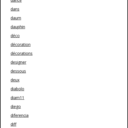
dance
dans
daum
dauphin
déco
décoration
décorations
designer
dessous
deux
diabolo
diam11
diego
diferencia
diff