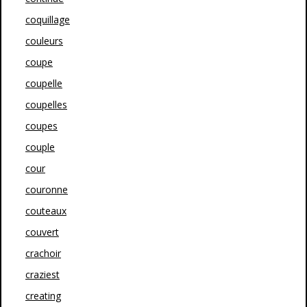
coquillage
couleurs
coupe
coupelle
coupelles
coupes
couple
cour
couronne
couteaux
couvert
crachoir
craziest
creating