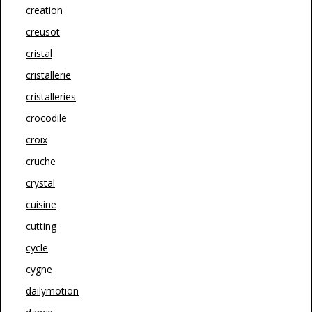
creation
creusot
cristal
cristallerie
cristalleries
crocodile
croix
cruche
crystal
cuisine
cutting
cycle
cygne
dailymotion