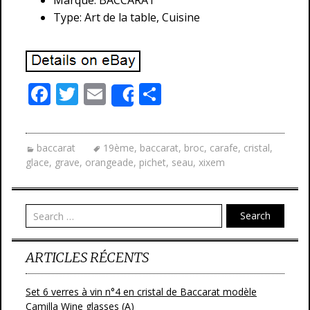
Marque: BACCARAT
Type: Art de la table, Cuisine
F
T
E
P
Share
ac
w
m
ar
e
itt
ai
ta
baccarat
19ème
,
baccarat
,
broc
,
carafe
,
cristal
,
b
er
l
g
glace
,
grave
,
orangeade
,
pichet
,
seau
,
xixem
o
er
o
Search
k
ARTICLES RÉCENTS
Set 6 verres à vin n°4 en cristal de Baccarat modèle
Camilla Wine glasses (A)