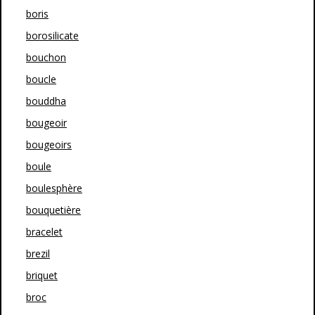
boris
borosilicate
bouchon
boucle
bouddha
bougeoir
bougeoirs
boule
boulesphère
bouquetière
bracelet
brezil
briquet
broc