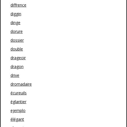
diffrence
diggin
dinge
dorure
dossier
double
drageoir
dragon
drive
dromadaire
écureuils
églantier
ejemplo
élégant