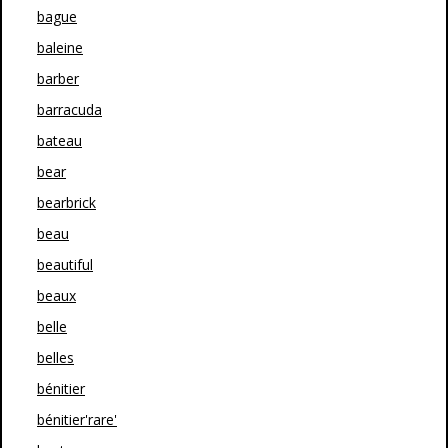
bague
baleine
barber
barracuda
bateau
bear
bearbrick
beau
beautiful
beaux
belle
belles
bénitier
bénitier'rare'