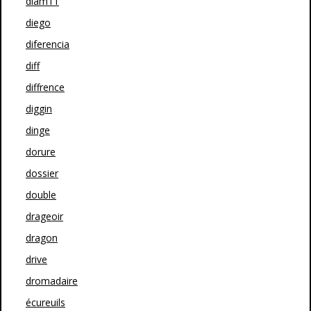
diam11
diego
diferencia
diff
diffrence
diggin
dinge
dorure
dossier
double
drageoir
dragon
drive
dromadaire
écureuils