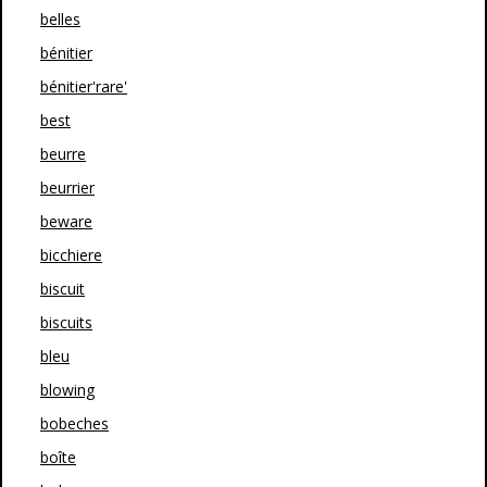
belles
bénitier
bénitier'rare'
best
beurre
beurrier
beware
bicchiere
biscuit
biscuits
bleu
blowing
bobeches
boîte