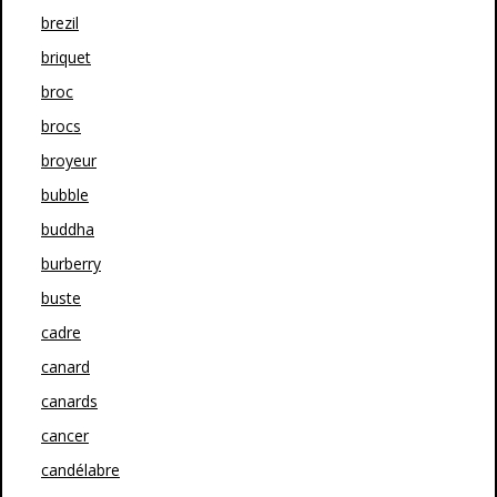
brezil
briquet
broc
brocs
broyeur
bubble
buddha
burberry
buste
cadre
canard
canards
cancer
candélabre