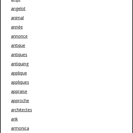
angelot
animal
année
annonce
antique
antiques
antiquing
applique
appliques
appraise
approche
architectes
arik
armonica