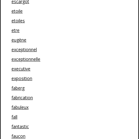
escargot
etoile
etoiles
etre
eugène
exceptionnel
exceptionnelle
executive
exposition
faberg
fabrication
fabuleux
fall
fantastic
faucon