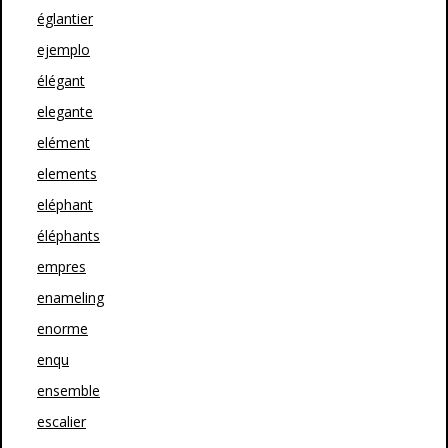
églantier
ejemplo
élégant
elegante
elément
elements
eléphant
éléphants
empres
enameling
enorme
enqu
ensemble
escalier