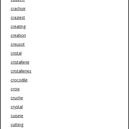
crachoir
craziest
creating
creation
creusot
cristal
cristallerie
cristalleries
crocodile
croix
cruche
crystal
cuisine
cutting