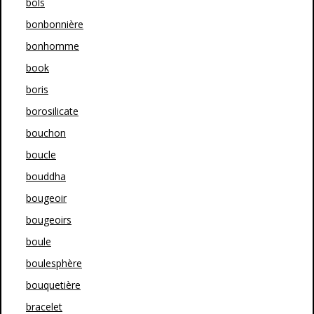
bols
bonbonnière
bonhomme
book
boris
borosilicate
bouchon
boucle
bouddha
bougeoir
bougeoirs
boule
boulesphère
bouquetière
bracelet