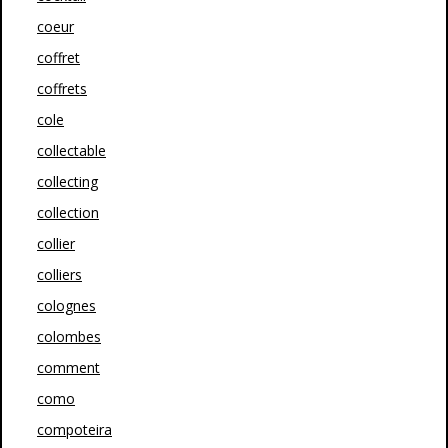
coeur
coffret
coffrets
cole
collectable
collecting
collection
collier
colliers
colognes
colombes
comment
como
compoteira