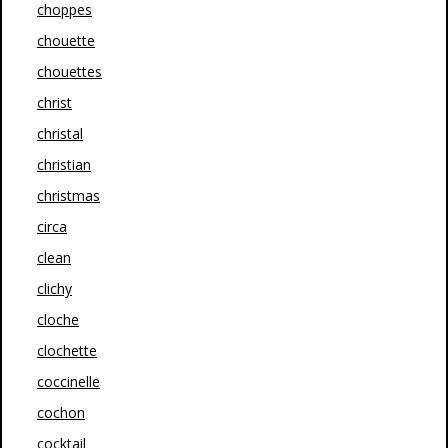
choppes
chouette
chouettes
christ
christal
christian
christmas
circa
clean
clichy
cloche
clochette
coccinelle
cochon
cocktail