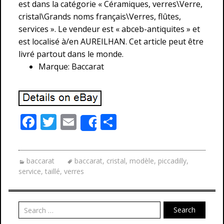
est dans la catégorie « Céramiques, verres\Verre,
cristal\Grands noms français\Verres, flûtes,
services ». Le vendeur est « abceb-antiquites » et
est localisé à/en AUREILHAN. Cet article peut être
livré partout dans le monde.
Marque: Baccarat
F
T
E
P
Share
ac
w
m
ar
e
itt
ai
ta
baccarat
baccarat
,
cristal
,
modèle
,
piccadilly
,
b
er
l
g
service
,
taillé
,
verres
o
er
o
Search
k