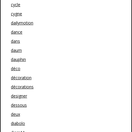
cycle
cygne
dailymotion
dance
dans
daum
dauphin
déco
décoration
décorations
designer
dessous
deux
diabolo