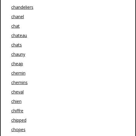
chandeliers
chanel
chat
chateau
chats
chauny
cheap
chemin
chemins
cheval
chien
chiffre
chipped
chopes