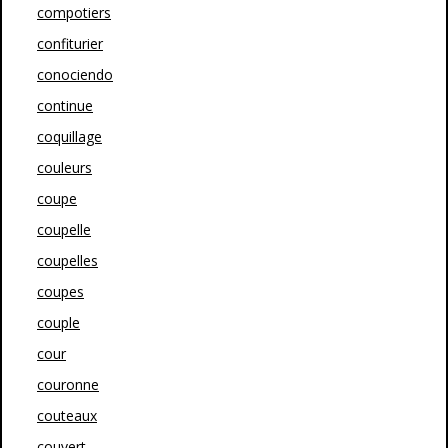
compotiers
confiturier
conociendo
continue
coquillage
couleurs
coupe
coupelle
coupelles
coupes
couple
cour
couronne
couteaux
couvert