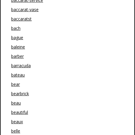
baccarat-service
baccarat-vase
baccaratst
bach
bague
baleine
barber
barracuda
bateau
bear
bearbrick
beau
beautiful
beaux
belle