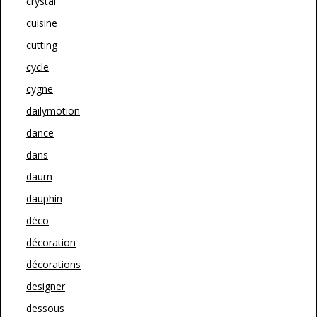
crystal
cuisine
cutting
cycle
cygne
dailymotion
dance
dans
daum
dauphin
déco
décoration
décorations
designer
dessous