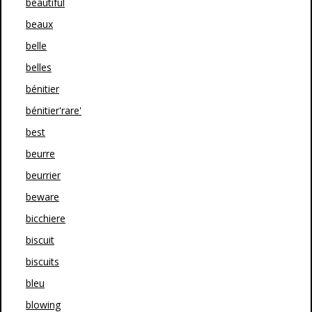
beautiful
beaux
belle
belles
bénitier
bénitier'rare'
best
beurre
beurrier
beware
bicchiere
biscuit
biscuits
bleu
blowing