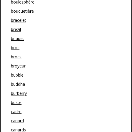
boulesphère
bouquetière
bracelet
brezil
briquet
broc
brocs
broyeur
bubble
buddha
burberry
buste
cadre
canard
canards