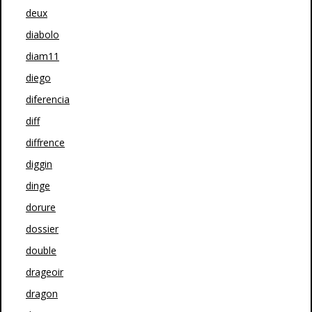
deux
diabolo
diam11
diego
diferencia
diff
diffrence
diggin
dinge
dorure
dossier
double
drageoir
dragon