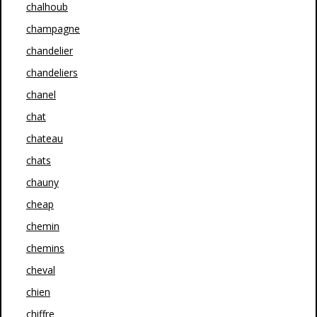
chalhoub
champagne
chandelier
chandeliers
chanel
chat
chateau
chats
chauny
cheap
chemin
chemins
cheval
chien
chiffre