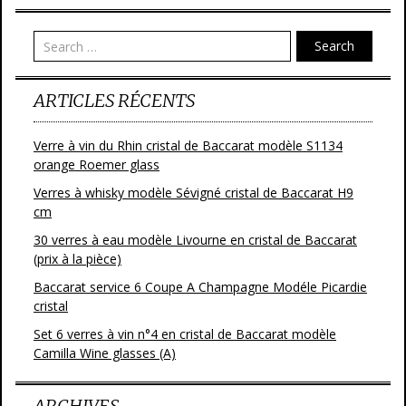
o
er
o
Search
k
ARTICLES RÉCENTS
Verre à vin du Rhin cristal de Baccarat modèle S1134
orange Roemer glass
Verres à whisky modèle Sévigné cristal de Baccarat H9
cm
30 verres à eau modèle Livourne en cristal de Baccarat
(prix à la pièce)
Baccarat service 6 Coupe A Champagne Modéle Picardie
cristal
Set 6 verres à vin n°4 en cristal de Baccarat modèle
Camilla Wine glasses (A)
ARCHIVES