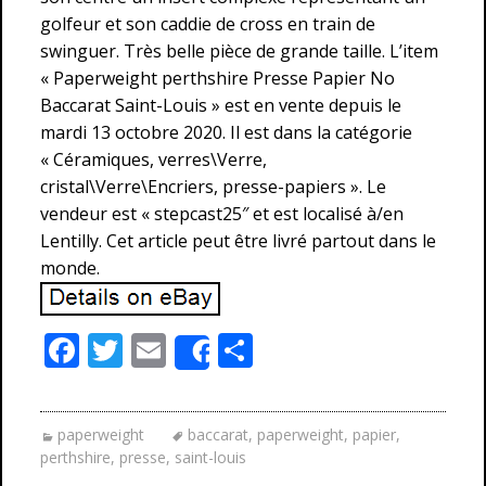
golfeur et son caddie de cross en train de
swinguer. Très belle pièce de grande taille. L’item
« Paperweight perthshire Presse Papier No
Baccarat Saint-Louis » est en vente depuis le
mardi 13 octobre 2020. Il est dans la catégorie
« Céramiques, verres\Verre,
cristal\Verre\Encriers, presse-papiers ». Le
vendeur est « stepcast25″ et est localisé à/en
Lentilly. Cet article peut être livré partout dans le
monde.
F
T
E
P
Share
ac
w
m
ar
e
itt
ai
ta
paperweight
baccarat
,
paperweight
,
papier
,
b
er
l
g
perthshire
,
presse
,
saint-louis