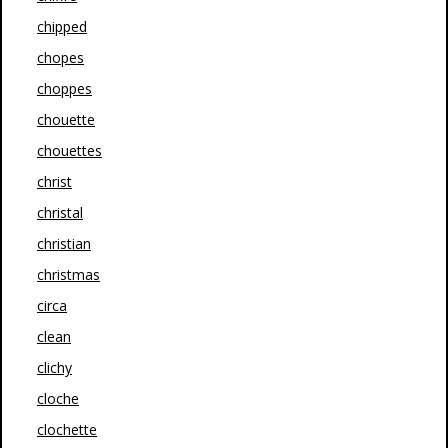
chipped
chopes
choppes
chouette
chouettes
christ
christal
christian
christmas
circa
clean
clichy
cloche
clochette