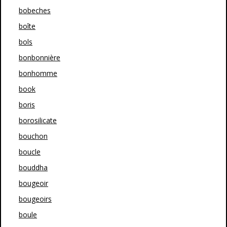
bobeches
boîte
bols
bonbonnière
bonhomme
book
boris
borosilicate
bouchon
boucle
bouddha
bougeoir
bougeoirs
boule