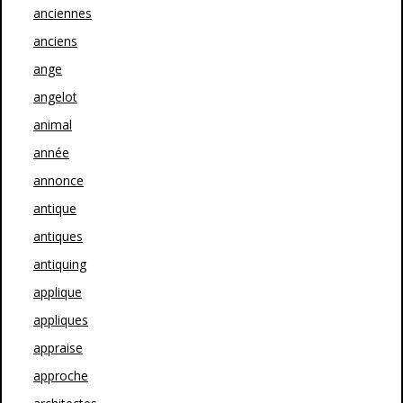
anciennes
anciens
ange
angelot
animal
année
annonce
antique
antiques
antiquing
applique
appliques
appraise
approche