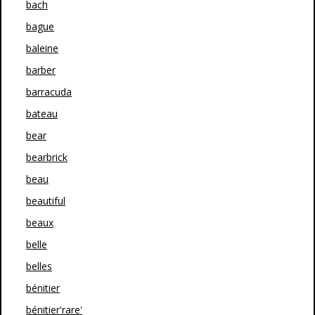
bach
bague
baleine
barber
barracuda
bateau
bear
bearbrick
beau
beautiful
beaux
belle
belles
bénitier
bénitier'rare'