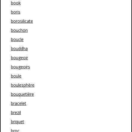
book
boris
borosilicate
bouchon
boucle
bouddha
bougeoir
bougeoirs
boule
boulesphère
bouquetière
bracelet
brezil
briquet
broc