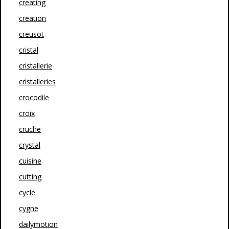
creating
creation
creusot
cristal
cristallerie
cristalleries
crocodile
croix
cruche
crystal
cuisine
cutting
cycle
cygne
dailymotion