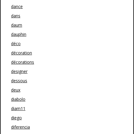
dance
dans
daum
dauphin
déco
décoration
décorations
designer
dessous
deux
diabolo
diam11
diego
diferencia