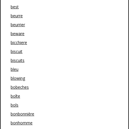
best
beurre
beurrier
beware
bicchiere
biscuit
biscuits
bleu
blowing
bobeches
boîte
bols
bonbonnière
bonhomme