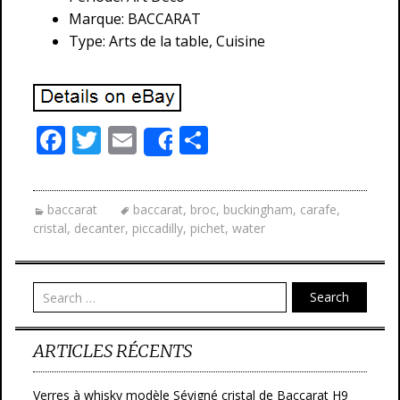
Marque: BACCARAT
Type: Arts de la table, Cuisine
F
T
E
P
Share
ac
w
m
ar
e
itt
ai
ta
baccarat
baccarat
,
broc
,
buckingham
,
carafe
,
b
er
l
g
cristal
,
decanter
,
piccadilly
,
pichet
,
water
o
er
o
Search
k
ARTICLES RÉCENTS
Verres à whisky modèle Sévigné cristal de Baccarat H9