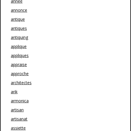
année
annonce
antique
antiques
antiquing
applique
appliques
appraise
approche
architectes
arik
armonica
artisan
artisanat
assiette