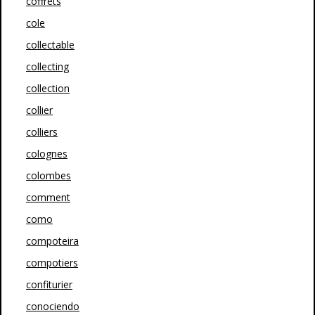
coffrets
cole
collectable
collecting
collection
collier
colliers
colognes
colombes
comment
como
compoteira
compotiers
confiturier
conociendo