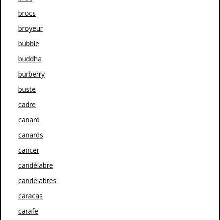
brocs
broyeur
bubble
buddha
burberry
buste
cadre
canard
canards
cancer
candélabre
candelabres
caracas
carafe