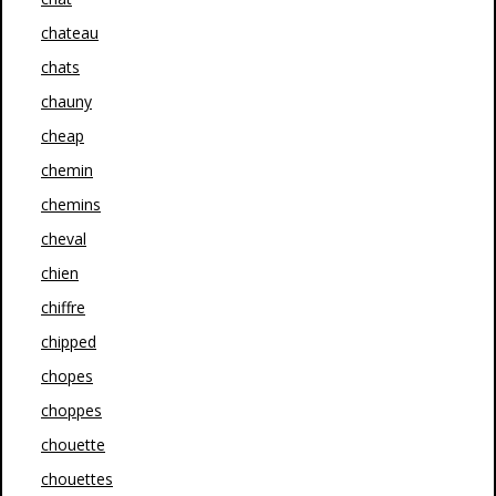
chateau
chats
chauny
cheap
chemin
chemins
cheval
chien
chiffre
chipped
chopes
choppes
chouette
chouettes