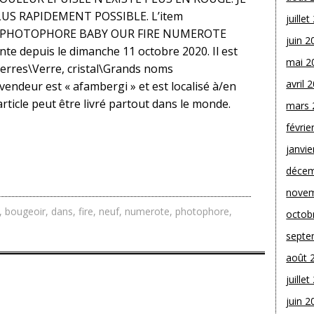
US RAPIDEMENT POSSIBLE. L’item
juille
 PHOTOPHORE BABY OUR FIRE NUMEROTE
juin 2
e depuis le dimanche 11 octobre 2020. Il est
mai 2
verres\Verre, cristal\Grands noms
avril 
vendeur est « afambergi » et est localisé à/en
icle peut être livré partout dans le monde.
mars 
févrie
janvie
décem
novem
,
bougeoir
,
dans
,
fire
,
neuf
,
numerote
,
photophore
,
octob
septe
août 
juille
juin 2