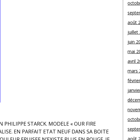
octob
septe
août 
juille
juin 2
mai 2
avril 
mars 
févrie
janvie
décem
novem
octob
PHILIPPE STARCK. MODELE « OUR FIRE
septe
LISE. EN PARFAIT ETAT NEUF DANS SA BOITE
août 
OULEUR EPUISEE N’EXISTE PLUS EN ROUGE. JE