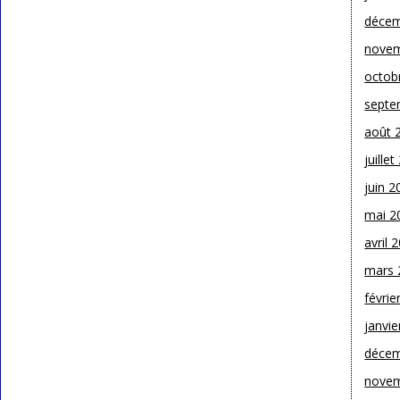
décem
novem
octob
septe
août 
juille
juin 2
mai 2
avril 
mars 
févrie
janvie
décem
novem