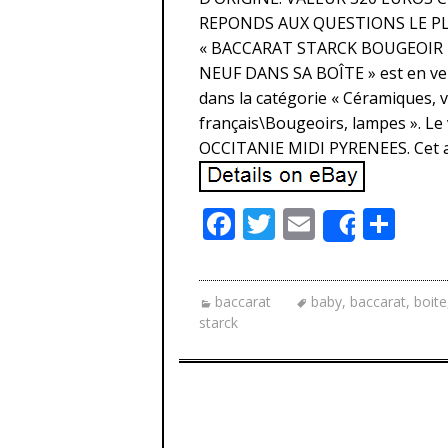
REPONDS AUX QUESTIONS LE PL
« BACCARAT STARCK BOUGEOIR
NEUF DANS SA BOÎTE » est en vent
dans la catégorie « Céramiques, 
français\Bougeoirs, lampes ». Le 
OCCITANIE MIDI PYRENEES. Cet art
F
T
E
P
Share
ac
w
m
ar
e
itt
ai
ta
baccarat
baby
,
baccarat
,
boite
b
er
l
g
starck
o
er
o
k