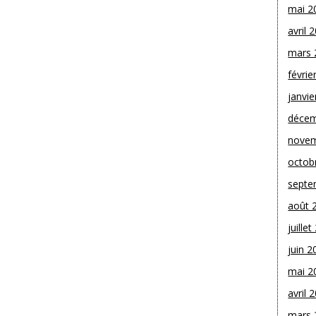
mai 2
avril 
mars 
févrie
janvie
décem
novem
octob
septe
août 
juille
juin 2
mai 2
avril 
mars 