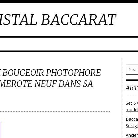
ISTAL BACCARAT
 BOUGEOIR PHOTOPHORE
UMEROTE NEUF DANS SA
ART
Set 6 
modèl
Bacca
Sektg
Ancie