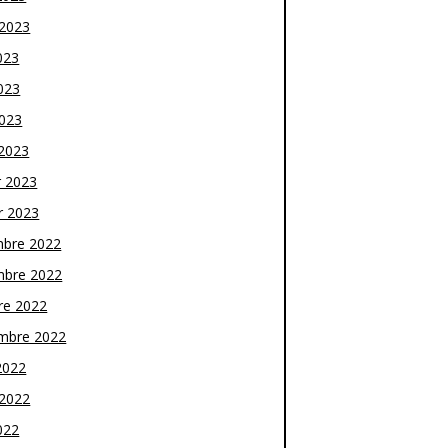
t 2023
023
023
2023
2023
r 2023
r 2023
bre 2022
bre 2022
re 2022
mbre 2022
2022
t 2022
022