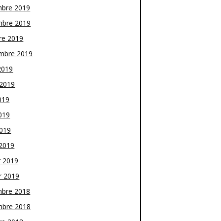
bre 2019
bre 2019
re 2019
mbre 2019
2019
t 2019
019
019
2019
2019
r 2019
r 2019
bre 2018
bre 2018