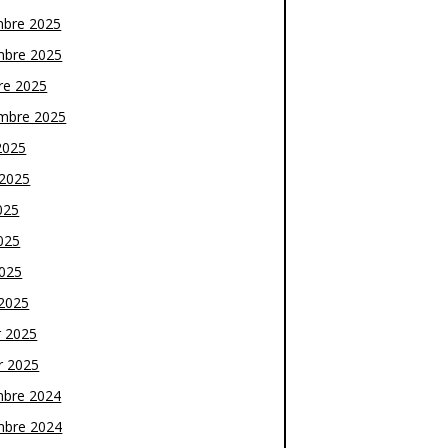
bre 2025
bre 2025
re 2025
mbre 2025
2025
t 2025
025
025
2025
2025
r 2025
r 2025
bre 2024
bre 2024