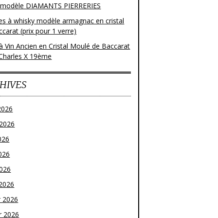
 modèle DIAMANTS PIERRERIES
res à whisky modèle armagnac en cristal
carat (prix pour 1 verre)
à Vin Ancien en Cristal Moulé de Baccarat
Charles X 19ème
HIVES
2026
t 2026
026
026
2026
2026
r 2026
r 2026