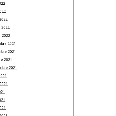
022
2022
2022
r 2022
r 2022
bre 2021
bre 2021
re 2021
mbre 2021
2021
t 2021
021
021
2021
2021