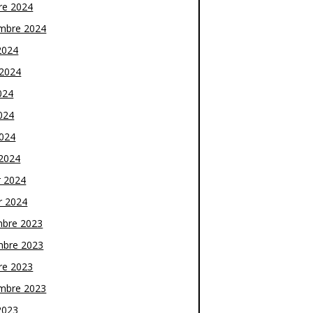
re 2024
mbre 2024
2024
t 2024
024
024
2024
2024
r 2024
r 2024
bre 2023
bre 2023
re 2023
mbre 2023
2023