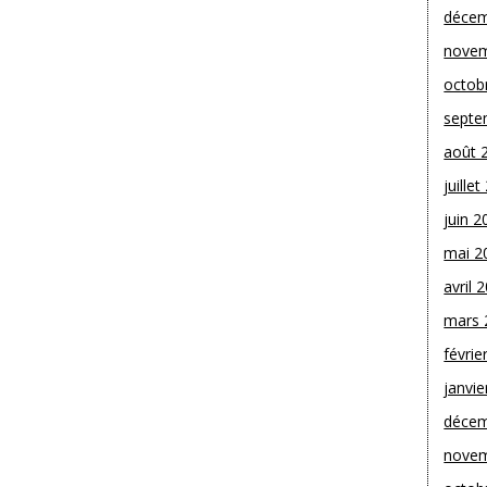
décem
novem
octob
septe
août 
juille
juin 2
mai 2
avril 
mars 
févrie
janvie
décem
novem