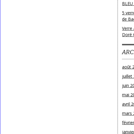
BLEU
5 ver
de Bac
Verre 
Doré 
ARC
août 
juille
juin 2
mai 2
avril 
mars 
févrie
janvie