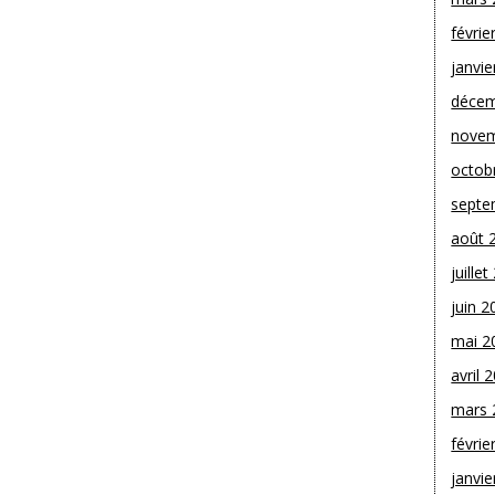
févrie
janvie
décem
novem
octob
septe
août 
juille
juin 2
mai 2
avril 
mars 
févrie
janvie