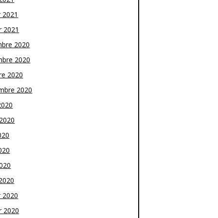
r 2021
r 2021
bre 2020
bre 2020
re 2020
mbre 2020
2020
t 2020
020
020
2020
2020
r 2020
r 2020