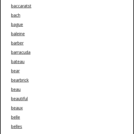
baccaratst
bach
bague
baleine
barber
barracuda
bateau
bear
bearbrick
beau
beautiful
beaux
belle
belles