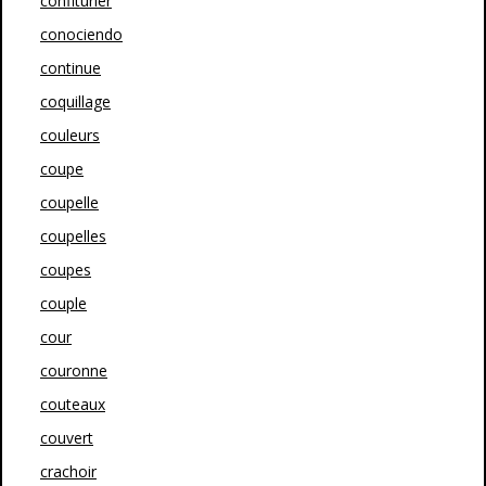
confiturier
conociendo
continue
coquillage
couleurs
coupe
coupelle
coupelles
coupes
couple
cour
couronne
couteaux
couvert
crachoir