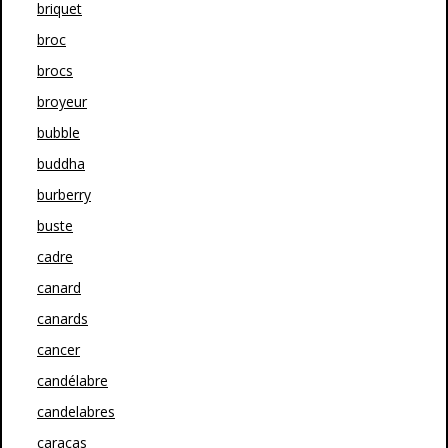
briquet
broc
brocs
broyeur
bubble
buddha
burberry
buste
cadre
canard
canards
cancer
candélabre
candelabres
caracas