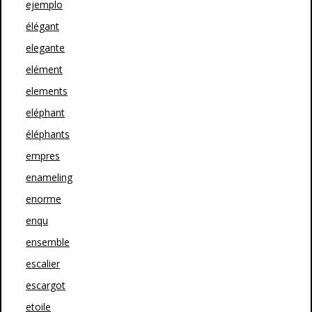
ejemplo
élégant
elegante
elément
elements
eléphant
éléphants
empres
enameling
enorme
enqu
ensemble
escalier
escargot
etoile