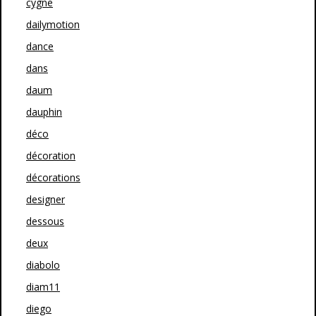
cygne
dailymotion
dance
dans
daum
dauphin
déco
décoration
décorations
designer
dessous
deux
diabolo
diam11
diego