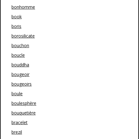
bonhomme
book
boris
borosilicate
bouchon
boucle
bouddha
bougeoir
bougeoirs
boule
boulesphère
bouquetière
bracelet
brezil