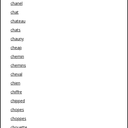
chanel
chat
chateau
chats
chauny
cheap
chemin
chemins
cheval
chien
chiffre
chipped
chopes
choppes
chouette