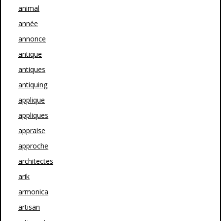
animal
année
annonce
antique
antiques
antiquing
applique
appliques
appraise
approche
architectes
arik
armonica
artisan