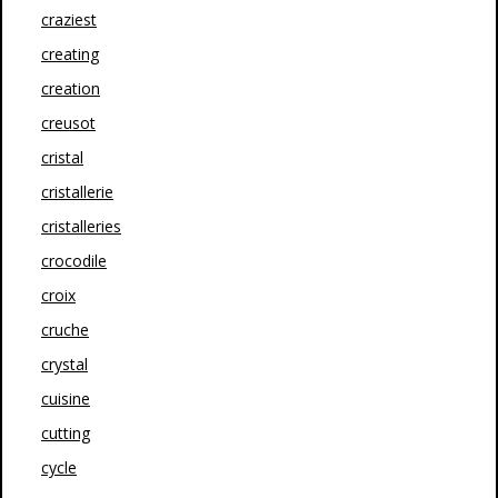
craziest
creating
creation
creusot
cristal
cristallerie
cristalleries
crocodile
croix
cruche
crystal
cuisine
cutting
cycle