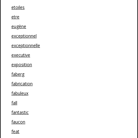
etoiles
etre
eugène
exceptionnel
exceptionnelle
executive
exposition
faberg
fabrication
fabuleux
fall
fantastic
faucon
feat