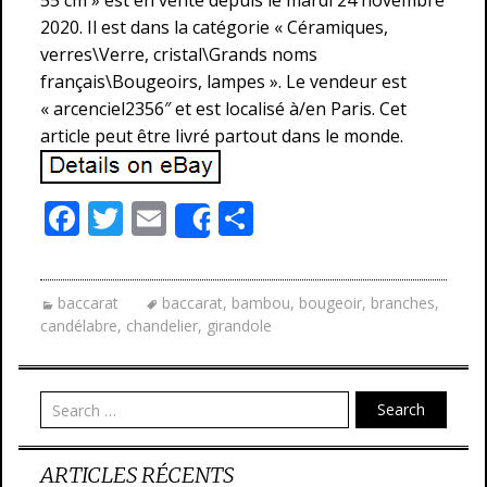
55 cm » est en vente depuis le mardi 24 novembre
2020. Il est dans la catégorie « Céramiques,
verres\Verre, cristal\Grands noms
français\Bougeoirs, lampes ». Le vendeur est
« arcenciel2356″ et est localisé à/en Paris. Cet
article peut être livré partout dans le monde.
F
T
E
P
Share
ac
w
m
ar
e
itt
ai
ta
baccarat
baccarat
,
bambou
,
bougeoir
,
branches
,
b
er
l
g
candélabre
,
chandelier
,
girandole
o
er
o
Search
k
ARTICLES RÉCENTS