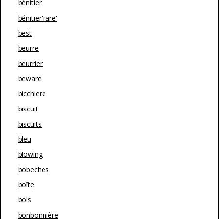
bénitier
bénitier'rare'
best
beurre
beurrier
beware
bicchiere
biscuit
biscuits
bleu
blowing
bobeches
boîte
bols
bonbonnière