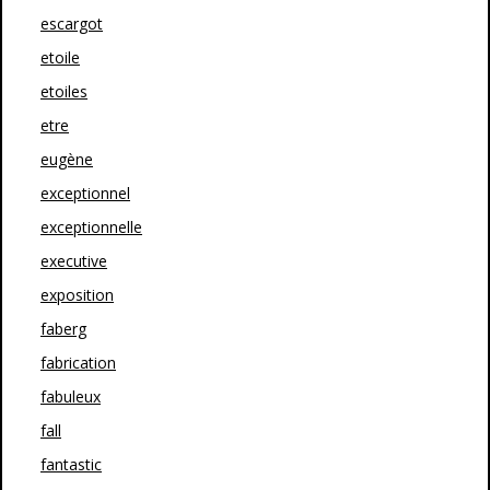
escargot
etoile
etoiles
etre
eugène
exceptionnel
exceptionnelle
executive
exposition
faberg
fabrication
fabuleux
fall
fantastic