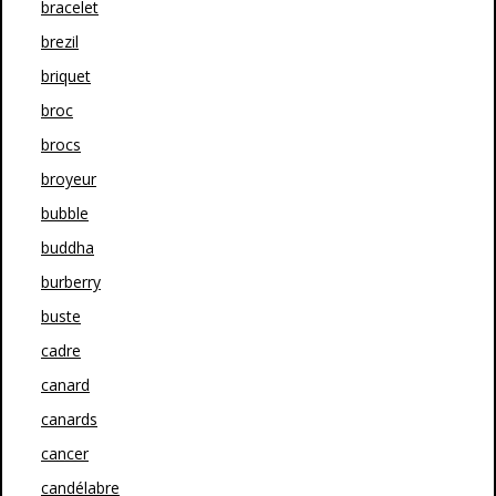
bracelet
brezil
briquet
broc
brocs
broyeur
bubble
buddha
burberry
buste
cadre
canard
canards
cancer
candélabre