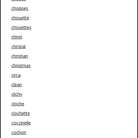
choppes
chouette
chouettes
christ
christal
christian
christmas
circa
clean
clichy
cloche
clochette
coccinelle
cochon