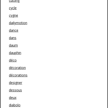
cutting
cycle
cygne
dailymotion
dance
dans
daum
dauphin
déco
décoration
décorations
designer
dessous
deux
diabolo