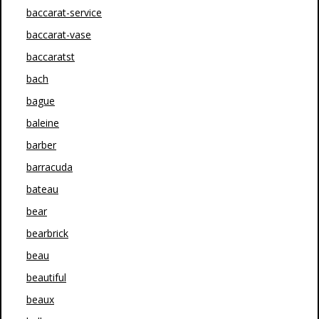
baccarat-service
baccarat-vase
baccaratst
bach
bague
baleine
barber
barracuda
bateau
bear
bearbrick
beau
beautiful
beaux