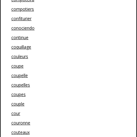
compotiers
confiturier
conociendo
continue
coquillage
couleurs
coupe
coupelle
coupelles
coupes
couple
cour
couronne
couteaux