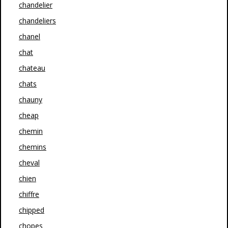
chandelier
chandeliers
chanel
chat
chateau
chats
chauny
cheap
chemin
chemins
cheval
chien
chiffre
chipped
chopes