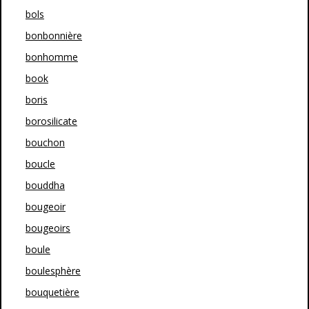
bols
bonbonnière
bonhomme
book
boris
borosilicate
bouchon
boucle
bouddha
bougeoir
bougeoirs
boule
boulesphère
bouquetière