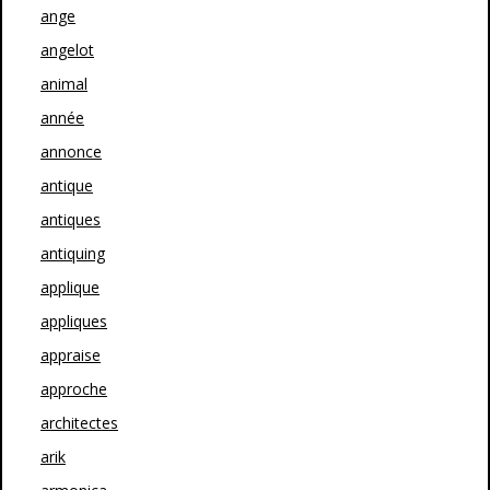
ange
angelot
animal
année
annonce
antique
antiques
antiquing
applique
appliques
appraise
approche
architectes
arik