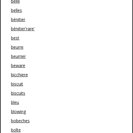
belle
belles
bénitier
bénitier'rare'
best
beurre
beurrier
beware
bicchiere
biscuit
biscuits
bleu
blowing
bobeches
boîte