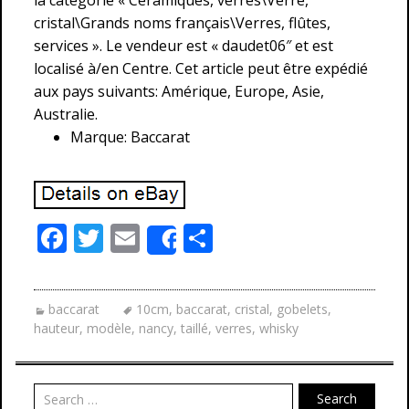
la catégorie « Céramiques, verres\Verre,
cristal\Grands noms français\Verres, flûtes,
services ». Le vendeur est « daudet06″ et est
localisé à/en Centre. Cet article peut être expédié
aux pays suivants: Amérique, Europe, Asie,
Australie.
Marque: Baccarat
F
T
E
P
Share
ac
w
m
ar
e
itt
ai
ta
baccarat
10cm
,
baccarat
,
cristal
,
gobelets
,
b
er
l
g
hauteur
,
modèle
,
nancy
,
taillé
,
verres
,
whisky
o
er
o
Search