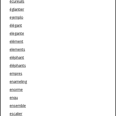
écureuils
églantier
ejemplo
élégant
elegante
elément
elements
eléphant
éléphants
empres
enameling
enorme
enqu
ensemble
escalier