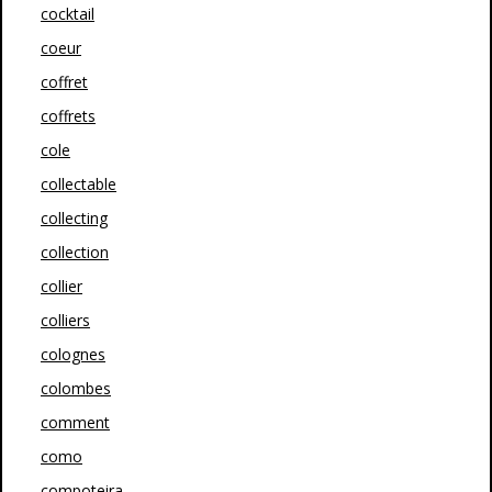
cocktail
coeur
coffret
coffrets
cole
collectable
collecting
collection
collier
colliers
colognes
colombes
comment
como
compoteira