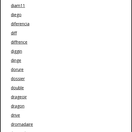
diam11
diego
diferencia
diff
diffrence
diggin
dinge
dorure
dossier
double
drageoir
dragon
drive
dromadaire