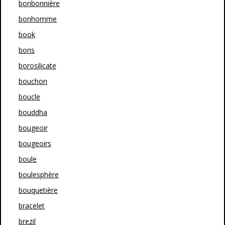
bonbonnière
bonhomme
book
boris
borosilicate
bouchon
boucle
bouddha
bougeoir
bougeoirs
boule
boulesphère
bouquetière
bracelet
brezil