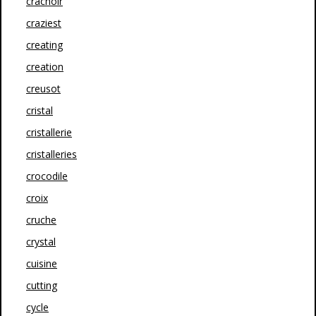
crachoir
craziest
creating
creation
creusot
cristal
cristallerie
cristalleries
crocodile
croix
cruche
crystal
cuisine
cutting
cycle