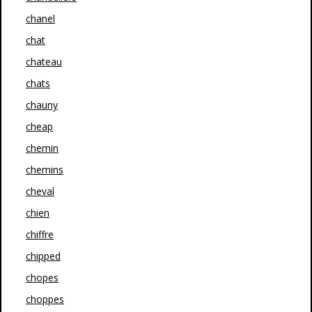
chanel
chat
chateau
chats
chauny
cheap
chemin
chemins
cheval
chien
chiffre
chipped
chopes
choppes