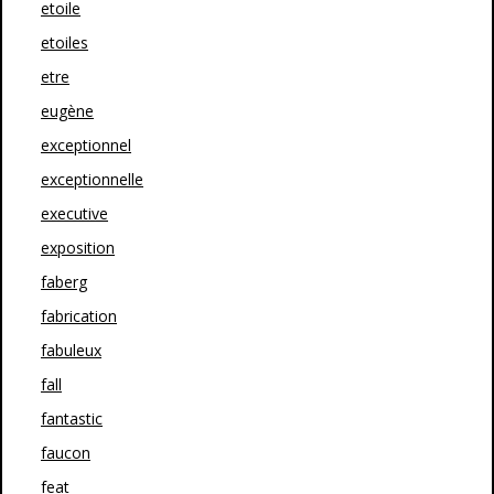
etoile
etoiles
etre
eugène
exceptionnel
exceptionnelle
executive
exposition
faberg
fabrication
fabuleux
fall
fantastic
faucon
feat