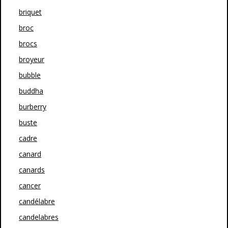
briquet
broc
brocs
broyeur
bubble
buddha
burberry
buste
cadre
canard
canards
cancer
candélabre
candelabres