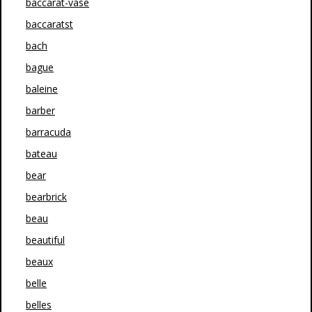
baccarat-vase
baccaratst
bach
bague
baleine
barber
barracuda
bateau
bear
bearbrick
beau
beautiful
beaux
belle
belles