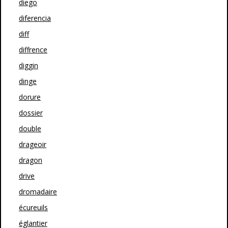
diego
diferencia
diff
diffrence
diggin
dinge
dorure
dossier
double
drageoir
dragon
drive
dromadaire
écureuils
églantier