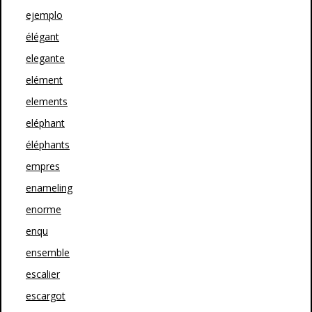
ejemplo
élégant
elegante
elément
elements
eléphant
éléphants
empres
enameling
enorme
enqu
ensemble
escalier
escargot