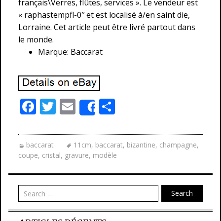
français\Verres, flûtes, services ». Le vendeur est
« raphastempfl-0″ et est localisé à/en saint die,
Lorraine. Cet article peut être livré partout dans
le monde.
Marque: Baccarat
F
T
E
P
Share
ac
w
m
ar
e
itt
ai
ta
baccarat
11cm
,
baccarat
,
bizantine
,
champagne
,
b
er
l
g
coupe
,
cristal
,
gravure
,
modèle
o
er
o
Search
k