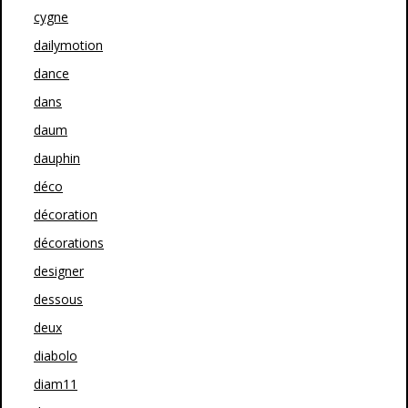
cygne
dailymotion
dance
dans
daum
dauphin
déco
décoration
décorations
designer
dessous
deux
diabolo
diam11