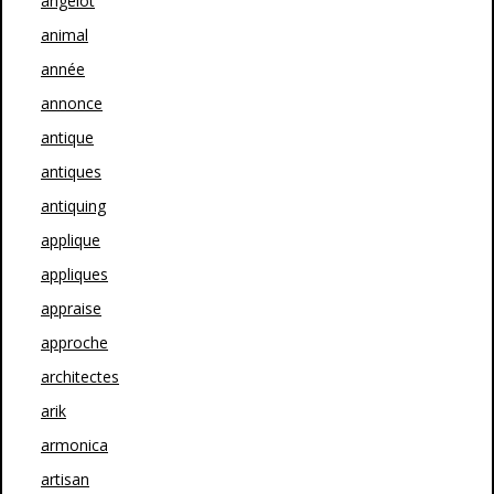
angelot
animal
année
annonce
antique
antiques
antiquing
applique
appliques
appraise
approche
architectes
arik
armonica
artisan