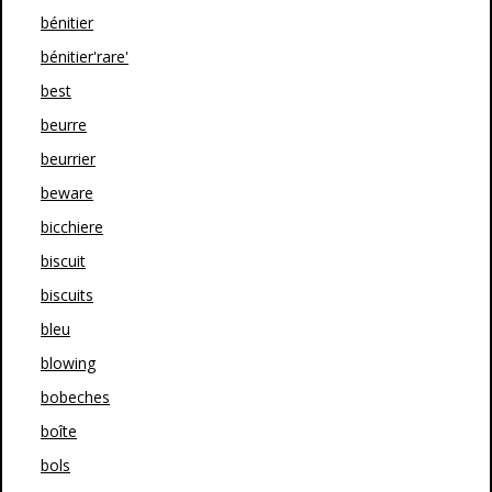
bénitier
bénitier'rare'
best
beurre
beurrier
beware
bicchiere
biscuit
biscuits
bleu
blowing
bobeches
boîte
bols