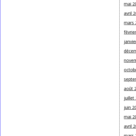
mai 2
avril 
mars 
févrie
janvie
décem
novem
octob
septe
août 
juille
juin 2
mai 2
avril 
mars 