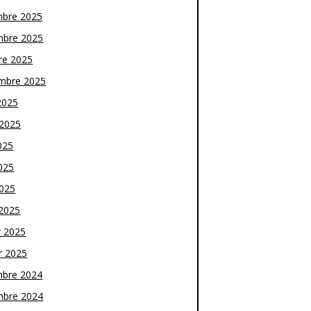
bre 2025
bre 2025
re 2025
mbre 2025
2025
t 2025
025
025
2025
2025
r 2025
r 2025
bre 2024
bre 2024