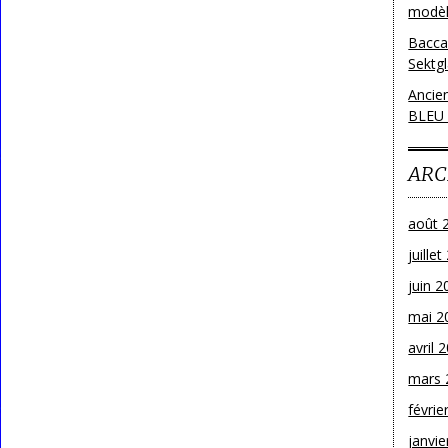
modèl
Bacca
Sektg
Ancie
BLEU
ARC
août 
juille
juin 2
mai 2
avril 
mars 
févrie
janvie