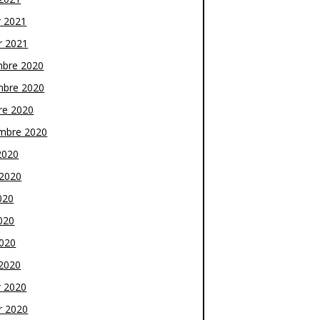
r 2021
r 2021
bre 2020
bre 2020
re 2020
mbre 2020
2020
t 2020
020
020
2020
2020
r 2020
r 2020