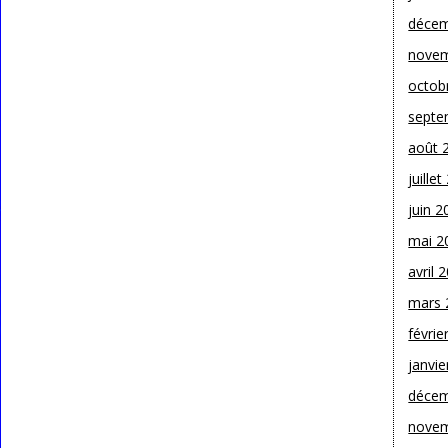
décem
novem
octob
septe
août 
juille
juin 2
mai 2
avril 
mars 
févrie
janvie
décem
novem