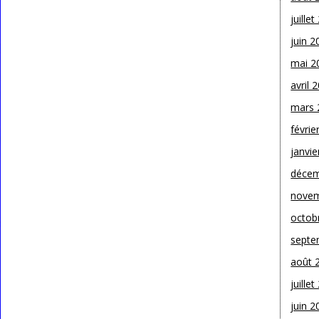
juille
juin 2
mai 2
avril 
mars 
févrie
janvie
décem
novem
octob
septe
août 
juille
juin 2