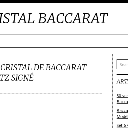
ISTAL BACCARAT
N CRISTAL DE BACCARAT
TZ SIGNÉ
ART
30 ver
Baccar
Bacca
Modéle
Set 6 