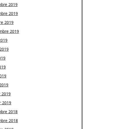
bre 2019
bre 2019
re 2019
mbre 2019
2019
t 2019
019
019
2019
2019
r 2019
r 2019
bre 2018
bre 2018