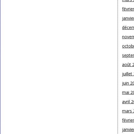
févrie
janvie
décem
novem
octob
septe
août 
juille
juin 2
mai 2
avril 
mars 
févrie
janvie