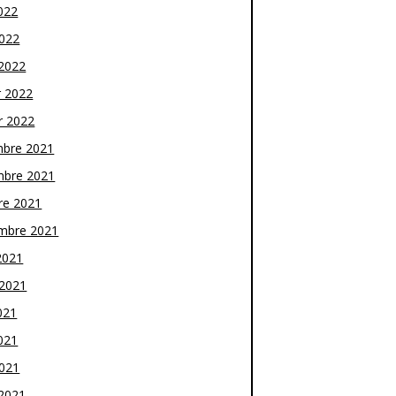
022
2022
2022
r 2022
r 2022
bre 2021
bre 2021
re 2021
mbre 2021
2021
t 2021
021
021
2021
2021