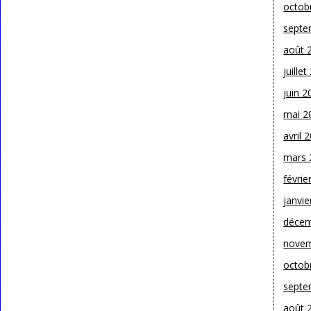
octob
septe
août 
juille
juin 2
mai 2
avril 
mars 
févrie
janvie
décem
novem
octob
septe
août 