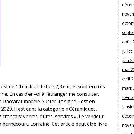
décem
novem
octob
septe
août 
juille
juin 2
mai 2
avril 
est de 14 cm leur. Est de 7,3 cm. Ils sont en très
mars 
nne. En cas d’envoi à l’étranger me consulter.
févrie
 de Baccarat modèle Austerlitz signé » est en
janvie
 2020. Il est dans la catégorie « Céramiques,
 français\Verres, flûtes, services ». Le vendeur
décem
n bernecourt, Lorraine. Cet article peut être livré
novem