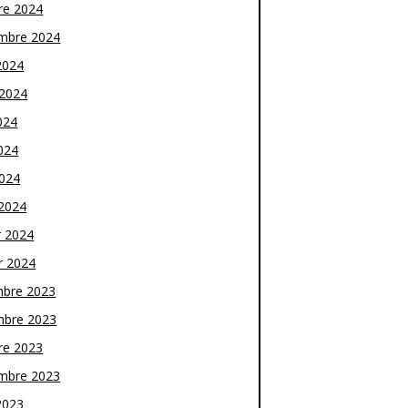
re 2024
mbre 2024
2024
t 2024
024
024
2024
2024
r 2024
r 2024
bre 2023
bre 2023
re 2023
mbre 2023
2023