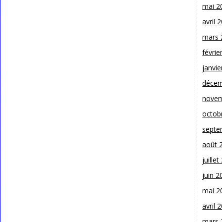
mai 2
avril 
mars 
févrie
janvie
décem
novem
octob
septe
août 
juille
juin 2
mai 2
avril 
mars 