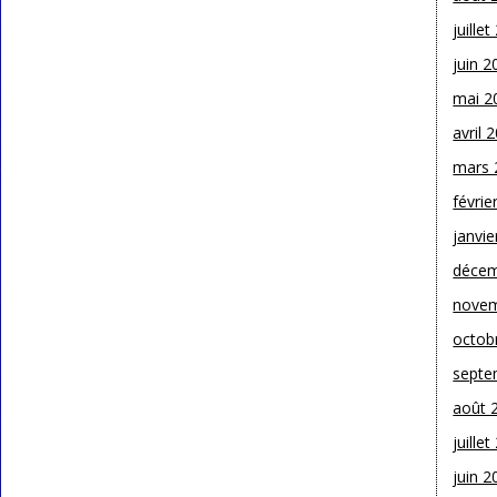
juille
juin 2
mai 2
avril 
mars 
févrie
janvie
décem
novem
octob
septe
août 
juille
juin 2