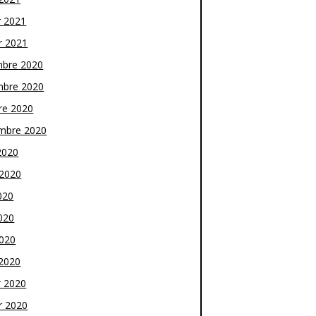
r 2021
r 2021
bre 2020
bre 2020
re 2020
mbre 2020
2020
t 2020
020
020
2020
2020
r 2020
r 2020