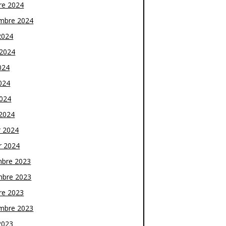
re 2024
mbre 2024
2024
t 2024
024
024
2024
2024
r 2024
r 2024
bre 2023
bre 2023
re 2023
mbre 2023
2023