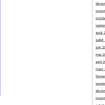
décem
novem
octob
septe
août 
juille
juin 2
mai 2
avril 
mars 
févrie
janvie
décem
novem