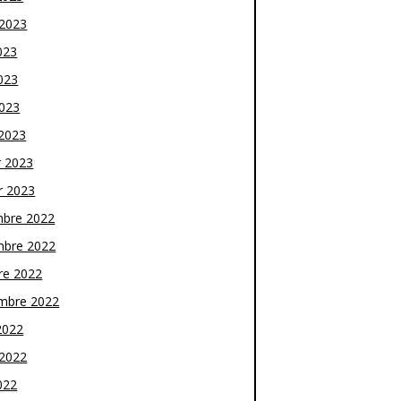
t 2023
023
023
2023
2023
r 2023
r 2023
bre 2022
bre 2022
re 2022
mbre 2022
2022
t 2022
022