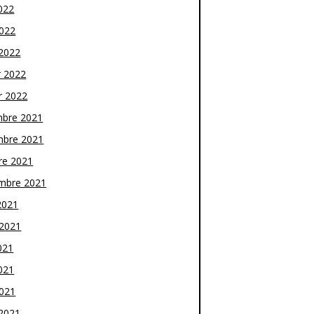
022
2022
2022
r 2022
r 2022
bre 2021
bre 2021
re 2021
mbre 2021
2021
t 2021
021
021
2021
2021