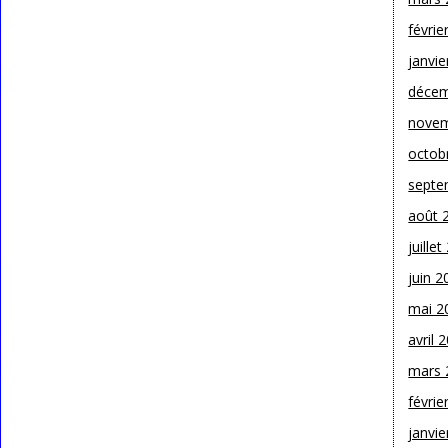
févrie
janvie
décem
novem
octob
septe
août 
juille
juin 2
mai 2
avril 
mars 
févrie
janvie