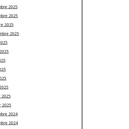
bre 2025
bre 2025
re 2025
mbre 2025
2025
t 2025
025
025
2025
2025
r 2025
r 2025
bre 2024
bre 2024