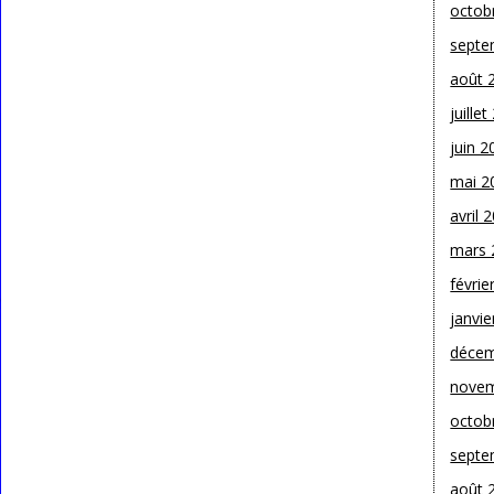
octob
septe
août 
juille
juin 2
mai 2
avril 
mars 
févrie
janvie
décem
novem
octob
septe
août 