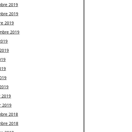
bre 2019
bre 2019
re 2019
mbre 2019
2019
t 2019
019
019
2019
2019
r 2019
r 2019
bre 2018
bre 2018