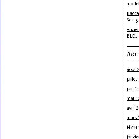
modèl
Bacca
Sektg
Ancie
BLEU
ARC
août 
juille
juin 2
mai 2
avril 
mars 
févrie
janvie