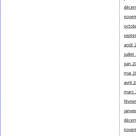
décem
novem
octob
septe
août 
juille
juin 2
mai 2
avril 
mars 
févrie
janvie
décem
novem