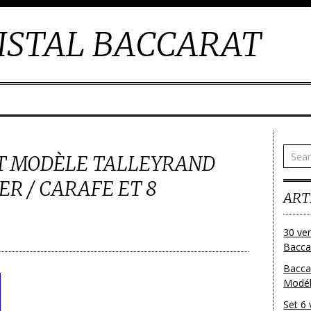
ISTAL BACCARAT
T MODÈLE TALLEYRAND
R / CARAFE ET 8
ART
30 ver
Baccar
Bacca
Modéle
Set 6 