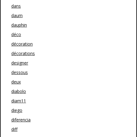
dans
daum
dauphin
déco
décoration
décorations
designer
dessous
deux
diabolo
diam11
diego
diferencia
diff