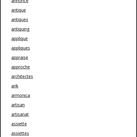
annonce
antique
antiques
antiquing
applique
appliques
appraise
approche
architectes
arik
armonica
artisan
artisanat
assiette
assiettes