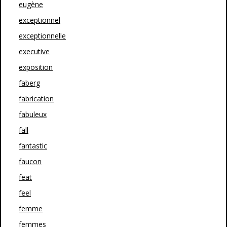
eugène
exceptionnel
exceptionnelle
executive
exposition
faberg
fabrication
fabuleux
fall
fantastic
faucon
feat
feel
femme
femmes