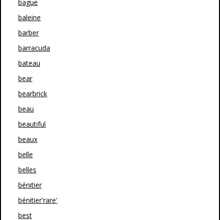
bague
baleine
barber
barracuda
bateau
bear
bearbrick
beau
beautiful
beaux
belle
belles
bénitier
bénitier'rare'
best