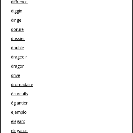
diffrence
diggin
dinge
dorure
dossier
double
drageoir
dragon
drive
dromadaire
écureuils
églantier
ejemplo
élégant
elegante