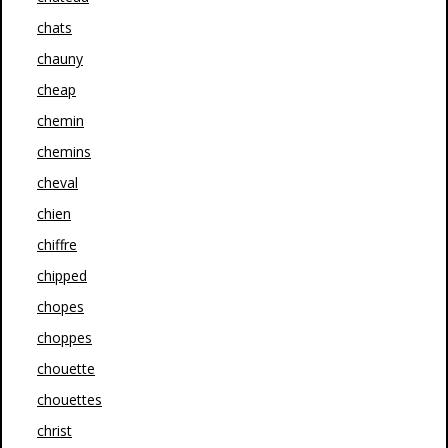
chats
chauny
cheap
chemin
chemins
cheval
chien
chiffre
chipped
chopes
choppes
chouette
chouettes
christ