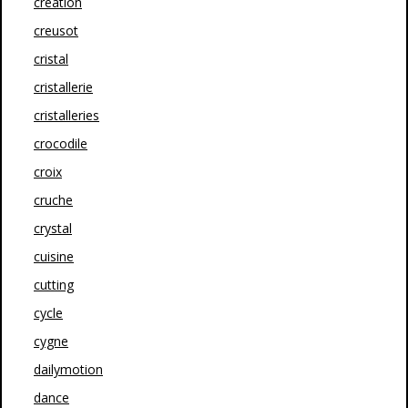
creation
creusot
cristal
cristallerie
cristalleries
crocodile
croix
cruche
crystal
cuisine
cutting
cycle
cygne
dailymotion
dance