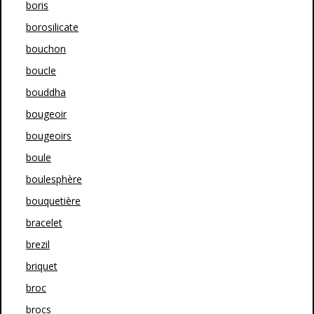
boris
borosilicate
bouchon
boucle
bouddha
bougeoir
bougeoirs
boule
boulesphère
bouquetière
bracelet
brezil
briquet
broc
brocs