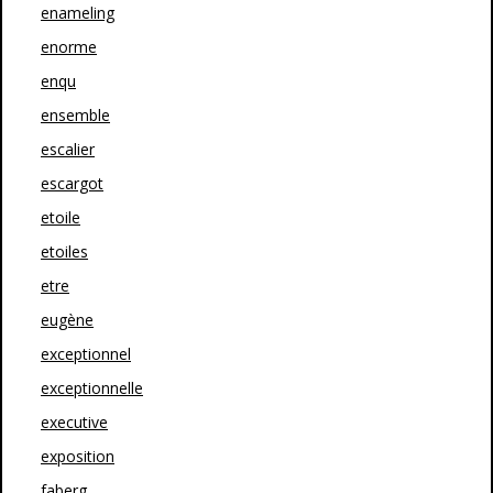
enameling
enorme
enqu
ensemble
escalier
escargot
etoile
etoiles
etre
eugène
exceptionnel
exceptionnelle
executive
exposition
faberg