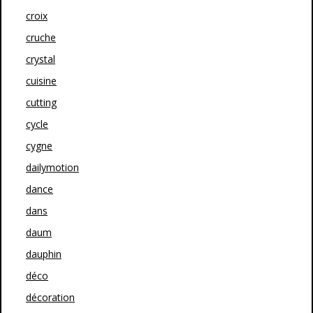
croix
cruche
crystal
cuisine
cutting
cycle
cygne
dailymotion
dance
dans
daum
dauphin
déco
décoration