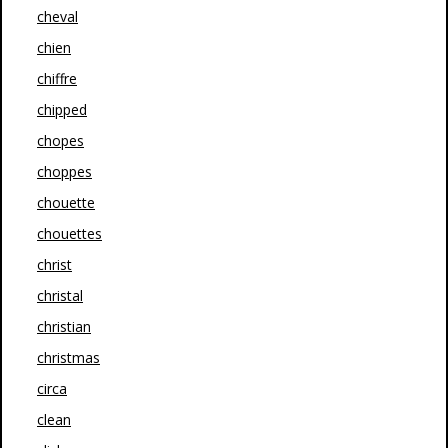
cheval
chien
chiffre
chipped
chopes
choppes
chouette
chouettes
christ
christal
christian
christmas
circa
clean