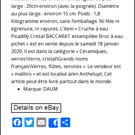
large : 20cm environ (avec la poignée). Diamètre
au plus large : environ 15 cm. Poids : 1,8
Kilogramme environ, sans l’emballage. Ni fêle ni
égrenure, ni rayures. L’item « Cruche à eau
Picadilly Cristal BACCARAT estampillée Broc à eau
pichet » est en vente depuis le samedi 18 janvier
2020. Il est dans la catégorie « Céramiques,
verres\Verre, cristal\Grands noms
français\Verres, flûtes, services ». Le vendeur est
« maliliro » et est localisé à/en Anthelupt. Cet
article peut être livré partout dans le monde.
Marque: DAUM
F
T
E
P
Share
ac
w
m
ar