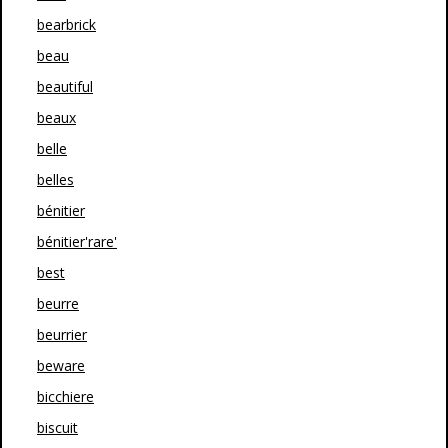
bearbrick
beau
beautiful
beaux
belle
belles
bénitier
bénitier'rare'
best
beurre
beurrier
beware
bicchiere
biscuit