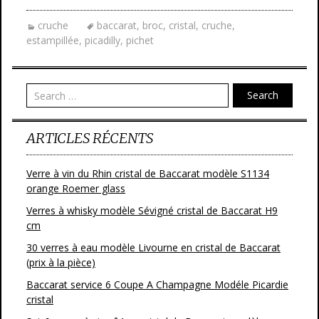
e
itt
ai
ta
cruche
baccarat
,
broc
,
cristal
,
cruche
,
b
er
l
g
estampillée
,
picadilly
,
pichet
o
er
o
Search
k
ARTICLES RÉCENTS
Verre à vin du Rhin cristal de Baccarat modèle S1134
orange Roemer glass
Verres à whisky modèle Sévigné cristal de Baccarat H9
cm
30 verres à eau modèle Livourne en cristal de Baccarat
(prix à la pièce)
Baccarat service 6 Coupe A Champagne Modéle Picardie
cristal