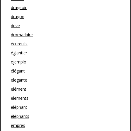
drageoir
dragon
drive
dromadaire
écureuils
églantier
ejemplo
élégant
elegante
elément
elements
eléphant
éléphants
empres