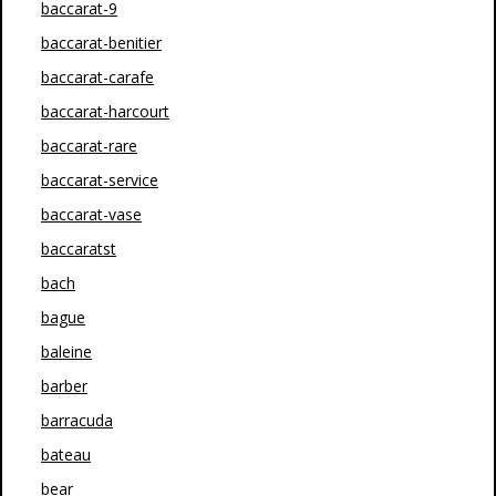
baccarat-9
baccarat-benitier
baccarat-carafe
baccarat-harcourt
baccarat-rare
baccarat-service
baccarat-vase
baccaratst
bach
bague
baleine
barber
barracuda
bateau
bear