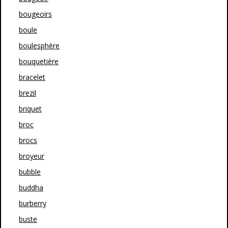
bougeoirs
boule
boulesphère
bouquetière
bracelet
brezil
briquet
broc
brocs
broyeur
bubble
buddha
burberry
buste