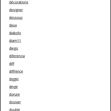
décorations
designer
dessous
deux
diabolo
diam11
diego
diferencia
diff
diffrence
diggin
dinge
dorure
dossier
double