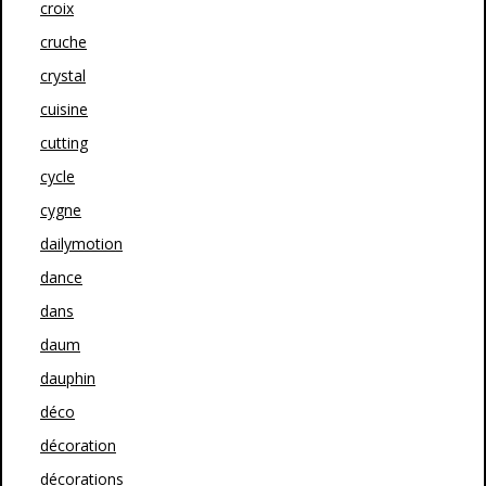
croix
cruche
crystal
cuisine
cutting
cycle
cygne
dailymotion
dance
dans
daum
dauphin
déco
décoration
décorations