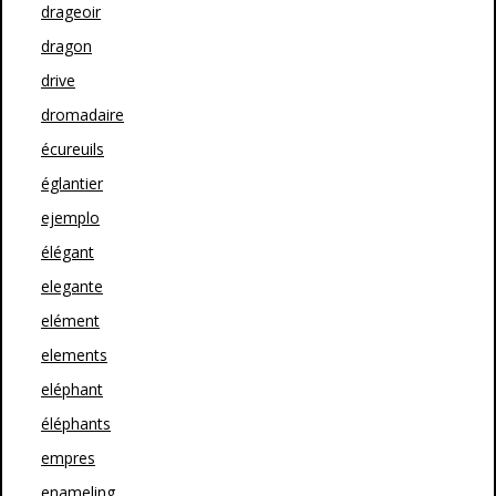
drageoir
dragon
drive
dromadaire
écureuils
églantier
ejemplo
élégant
elegante
elément
elements
eléphant
éléphants
empres
enameling