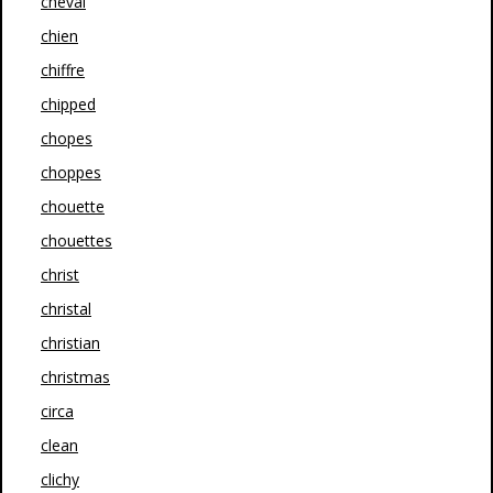
cheval
chien
chiffre
chipped
chopes
choppes
chouette
chouettes
christ
christal
christian
christmas
circa
clean
clichy