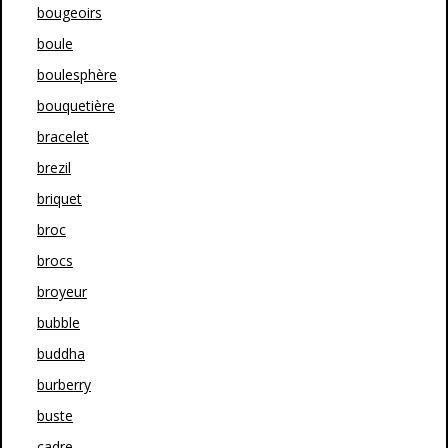
bougeoirs
boule
boulesphère
bouquetière
bracelet
brezil
briquet
broc
brocs
broyeur
bubble
buddha
burberry
buste
cadre