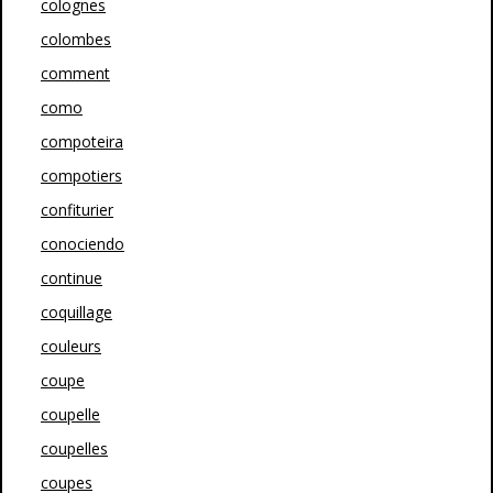
colognes
colombes
comment
como
compoteira
compotiers
confiturier
conociendo
continue
coquillage
couleurs
coupe
coupelle
coupelles
coupes