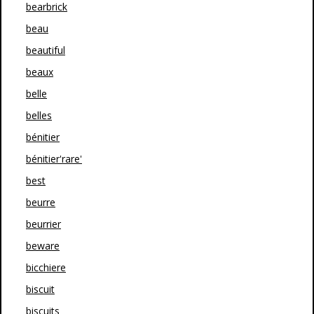
bearbrick
beau
beautiful
beaux
belle
belles
bénitier
bénitier'rare'
best
beurre
beurrier
beware
bicchiere
biscuit
biscuits