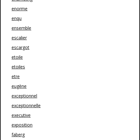
enorme
enqu
ensemble
escalier
escargot
etoile
etoiles
etre
eugène
exceptionnel
exceptionnelle
executive
exposition
faberg