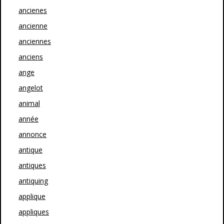
ancienes
ancienne
anciennes
anciens
ange
angelot
animal
année
annonce
antique
antiques
antiquing
applique
appliques