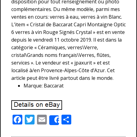
disposition pour tout renseignement ou photo
complémentaires. Du même modèle, parmi mes
ventes en cours: verres à eau, verres à vin Blanc.
L’item « Cristal de Baccarat Capri Montaigne Optic
6 verres à vin Rouge Signés Crystal » est en vente
depuis le vendredi 11 octobre 2019. Il est dans la
catégorie « Céramiques, verres\Verre,
cristal\Grands noms français\Verres, flûtes,
services ». Le vendeur est « jpaxurit » et est
localisé à/en Provence-Alpes-Côte d’Azur. Cet
article peut être livré partout dans le monde.
Marque: Baccarat
F
T
E
P
Share
ac
w
m
ar