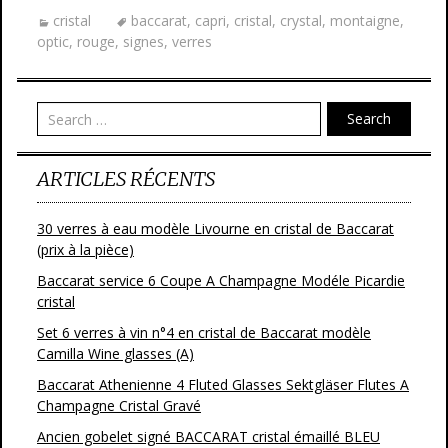
e
itt
ai
ta
cristal
baccarat
,
capri
,
cristal
,
crystal
,
montaigne
,
b
er
l
g
optic
,
rouge
,
signes
,
verres
o
er
o
Search
k
ARTICLES RÉCENTS
30 verres à eau modèle Livourne en cristal de Baccarat
(prix à la pièce)
Baccarat service 6 Coupe A Champagne Modéle Picardie
cristal
Set 6 verres à vin n°4 en cristal de Baccarat modèle
Camilla Wine glasses (A)
Baccarat Athenienne 4 Fluted Glasses Sektgläser Flutes A
Champagne Cristal Gravé
Ancien gobelet signé BACCARAT cristal émaillé BLEU