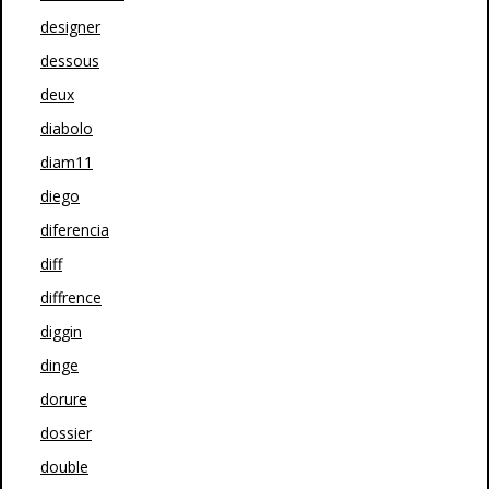
designer
dessous
deux
diabolo
diam11
diego
diferencia
diff
diffrence
diggin
dinge
dorure
dossier
double