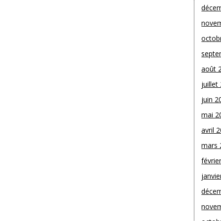
décem
novem
octob
septe
août 
juille
juin 2
mai 2
avril 
mars 
févrie
janvie
décem
novem