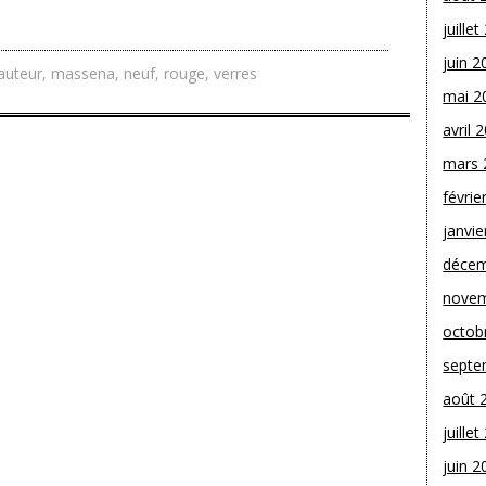
juille
juin 2
auteur
,
massena
,
neuf
,
rouge
,
verres
mai 2
avril 
mars 
févrie
janvie
décem
novem
octob
septe
août 
juille
juin 2