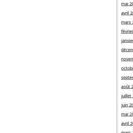
mai 2
avril 
mars 
févrie
janvie
décem
novem
octob
septe
août 
juille
juin 2
mai 2
avril 
mars 