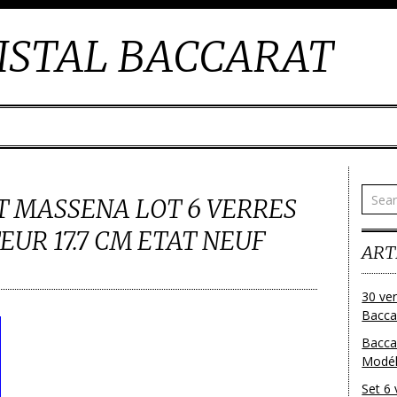
ISTAL BACCARAT
T MASSENA LOT 6 VERRES
EUR 17.7 CM ETAT NEUF
ART
30 ver
Baccar
Bacca
Modéle
Set 6 