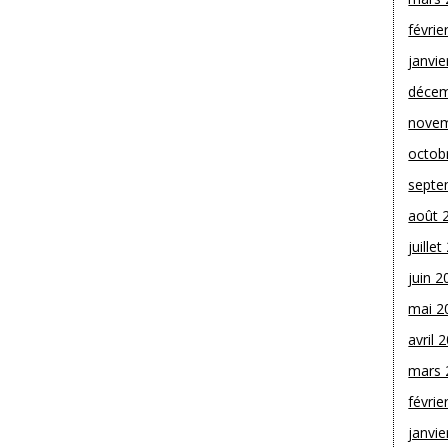
févrie
janvie
décem
novem
octob
septe
août 
juille
juin 2
mai 2
avril 
mars 
févrie
janvie