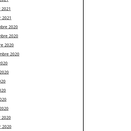
r 2021
r 2021
bre 2020
bre 2020
re 2020
mbre 2020
2020
t 2020
020
020
2020
2020
r 2020
r 2020