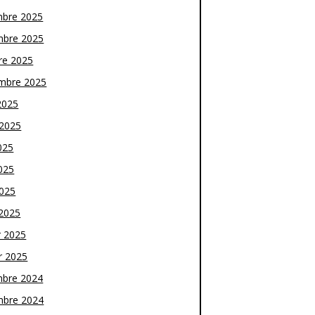
bre 2025
bre 2025
re 2025
mbre 2025
2025
t 2025
025
025
2025
2025
r 2025
r 2025
bre 2024
bre 2024