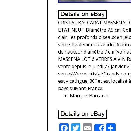
CRISTAL BACCARAT MASSENA LOT
ETAT NEUF. Diamètre 7.5 cm. Colle
clair, les profonds biseaux en jeu
verre. Egalement à vendre 6 autre
de hauteur diamètre 7 cm (voir 
MASSENA LOT 6 VERRES A VIN RO
vente depuis le lundi 27 janvier 2
verres\Verre, cristal\Grands noms
est « cathgue_30″ et est localisé 
pays suivant: France.
Marque: Baccarat
F
T
E
P
Share