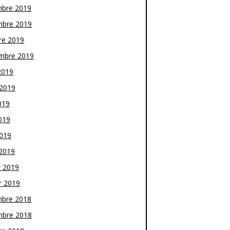
bre 2019
bre 2019
re 2019
mbre 2019
2019
t 2019
019
019
2019
2019
r 2019
r 2019
bre 2018
bre 2018