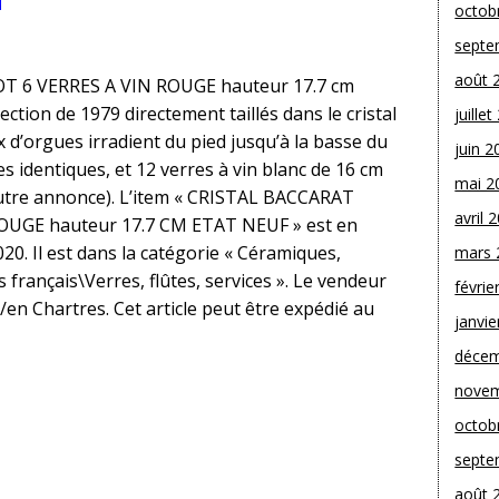
octob
septe
août 
 6 VERRES A VIN ROUGE hauteur 17.7 cm
ction de 1979 directement taillés dans le cristal
juille
x d’orgues irradient du pied jusqu’à la basse du
juin 2
s identiques, et 12 verres à vin blanc de 16 cm
mai 2
autre annonce). L’item « CRISTAL BACCARAT
avril 
UGE hauteur 17.7 CM ETAT NEUF » est en
020. Il est dans la catégorie « Céramiques,
mars 
 français\Verres, flûtes, services ». Le vendeur
févrie
à/en Chartres. Cet article peut être expédié au
janvie
décem
novem
octob
septe
août 