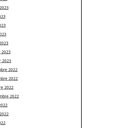
t 2023
023
023
2023
2023
r 2023
r 2023
bre 2022
bre 2022
re 2022
mbre 2022
2022
t 2022
022