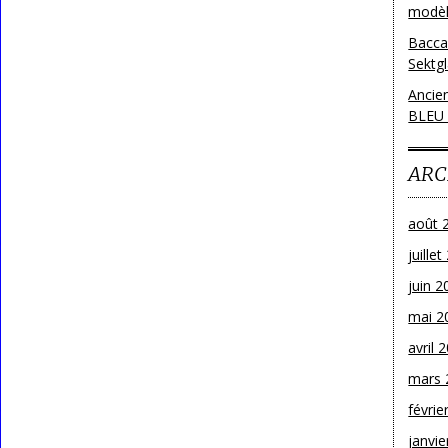
modèl
Bacca
Sektg
Ancie
BLEU
ARC
août 
juille
juin 2
mai 2
avril 
mars 
févrie
janvie