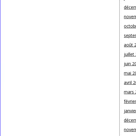
décem
novem
octob
septe
août 
juille
juin 2
mai 2
avril 
mars 
févrie
janvie
décem
novem