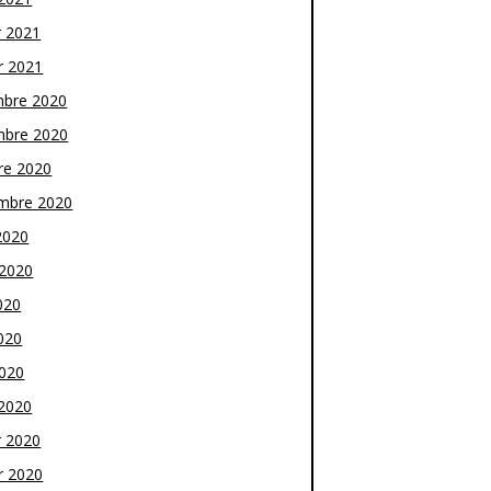
r 2021
r 2021
bre 2020
bre 2020
re 2020
mbre 2020
2020
t 2020
020
020
2020
2020
r 2020
r 2020