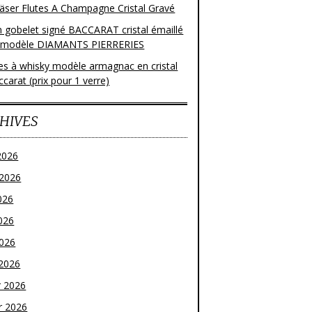
läser Flutes A Champagne Cristal Gravé
n gobelet signé BACCARAT cristal émaillé
 modèle DIAMANTS PIERRERIES
res à whisky modèle armagnac en cristal
carat (prix pour 1 verre)
HIVES
2026
t 2026
026
026
2026
2026
r 2026
r 2026