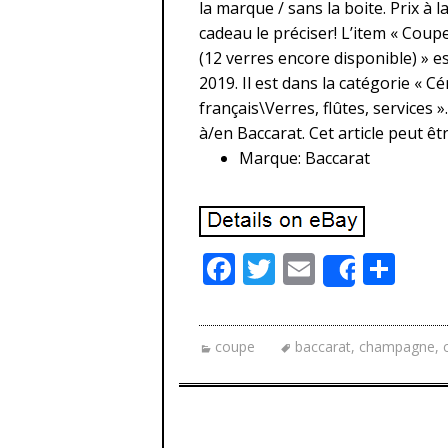
la marque / sans la boite. Prix à 
cadeau le préciser! L’item « Cou
(12 verres encore disponible) » 
2019. Il est dans la catégorie « 
français\Verres, flûtes, services »
à/en Baccarat. Cet article peut êt
Marque: Baccarat
F
T
E
P
Share
ac
w
m
ar
e
itt
ai
ta
coupe
baccarat
,
champagne
,
b
er
l
g
o
er
o