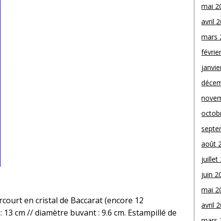
mai 2
avril 
mars 
févrie
janvie
décem
novem
octob
septe
août 
juille
juin 2
mai 2
ourt en cristal de Baccarat (encore 12
avril 
 13 cm // diamètre buvant : 9.6 cm. Estampillé de
mars 