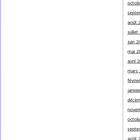
octob
septe
août 
juille
juin 2
mai 2
avril 
mars 
févrie
janvie
décem
novem
octob
septe
août 