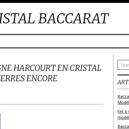
ISTAL BACCARAT
NE HARCOURT EN CRISTAL
VERRES ENCORE
ART
Bacca
Modéle
Set 6 
modèl
Bacca