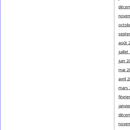
décem
novem
octob
septe
août 
juille
juin 2
mai 2
avril 
mars 
févrie
janvie
décem
novem