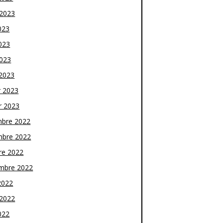
t 2023
023
023
2023
2023
r 2023
r 2023
bre 2022
bre 2022
re 2022
mbre 2022
2022
t 2022
022