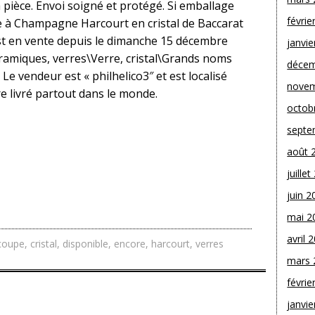
la pièce. Envoi soigné et protégé. Si emballage
févrie
pe à Champagne Harcourt en cristal de Baccarat
est en vente depuis le dimanche 15 décembre
janvie
Céramiques, verres\Verre, cristal\Grands noms
décem
. Le vendeur est « philhelico3″ et est localisé
novem
re livré partout dans le monde.
octob
septe
août 
juille
juin 2
mai 2
avril 
coupe
,
cristal
,
disponible
,
encore
,
harcourt
,
verres
mars 
févrie
janvie