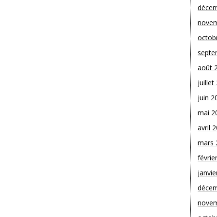
décem
novem
octob
septe
août 
juille
juin 2
mai 2
avril 
mars 
févrie
janvie
décem
novem