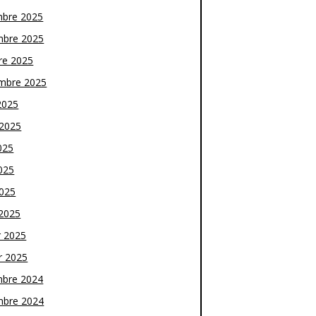
bre 2025
bre 2025
re 2025
mbre 2025
2025
t 2025
025
025
2025
2025
r 2025
r 2025
bre 2024
bre 2024