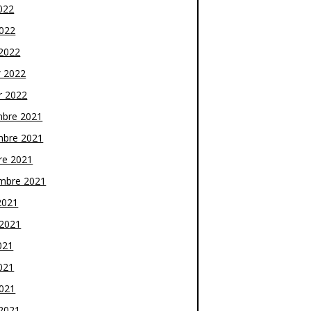
022
2022
2022
r 2022
r 2022
bre 2021
bre 2021
re 2021
mbre 2021
2021
t 2021
021
021
2021
2021