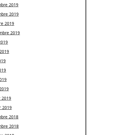
bre 2019
bre 2019
re 2019
mbre 2019
2019
t 2019
019
019
2019
2019
r 2019
r 2019
bre 2018
bre 2018