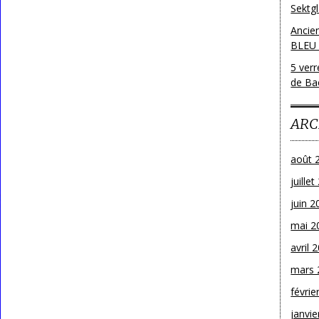
Sektg
Ancie
BLEU
5 ver
de Bac
ARC
août 
juille
juin 2
mai 2
avril 
mars 
févrie
janvie