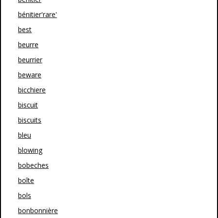
bénitier'rare'
best
beurre
beurrier
beware
bicchiere
biscuit
biscuits
bleu
blowing
bobeches
boîte
bols
bonbonnière