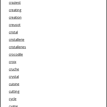
craziest
creating
creation
creusot
cristal
cristallerie
cristalleries
crocodile
croix
cruche
crystal
cuisine
cutting
cycle
cygne