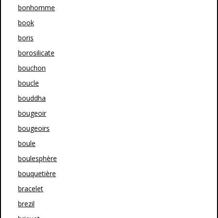
bonhomme
book
boris
borosilicate
bouchon
boucle
bouddha
bougeoir
bougeoirs
boule
boulesphère
bouquetière
bracelet
brezil