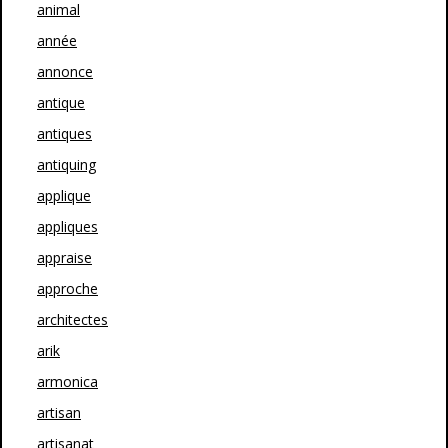
animal
année
annonce
antique
antiques
antiquing
applique
appliques
appraise
approche
architectes
arik
armonica
artisan
artisanat