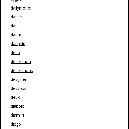
dailymotion
dance
dans
daum
dauphin
déco
décoration
décorations
designer
dessous
deux
diabolo
diam11
diego