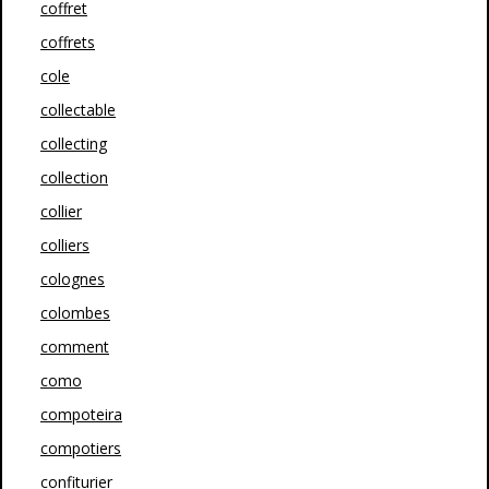
coffret
coffrets
cole
collectable
collecting
collection
collier
colliers
colognes
colombes
comment
como
compoteira
compotiers
confiturier