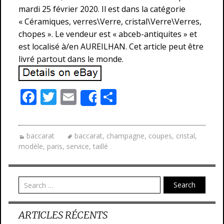
mardi 25 février 2020. Il est dans la catégorie
« Céramiques, verres\Verre, cristal\Verre\Verres,
chopes ». Le vendeur est « abceb-antiquites » et
est localisé à/en AUREILHAN. Cet article peut être
livré partout dans le monde.
F
T
E
P
Share
ac
w
m
ar
e
itt
ai
ta
baccarat
baccarat
,
champagne
,
coupes
,
cristal
,
b
er
l
g
modèle
,
paris
,
service
,
taillé
o
er
o
Search
k
ARTICLES RÉCENTS