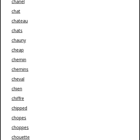
chanel
chat
chateau
chats
chauny
cheap
chemin
chemins
cheval
chien
chiffre
chipped
chopes
choppes
chouette