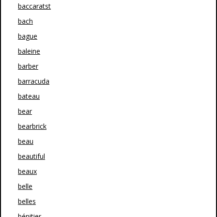
baccaratst
bach
bague
baleine
barber
barracuda
bateau
bear
bearbrick
beau
beautiful
beaux
belle
belles
bénitier