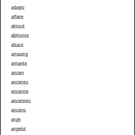
adagio
affaire
almost
alphonse
alsace
amazing
amiante
ancien
ancienes
ancienne
anciennes
anciens
ange
angelot