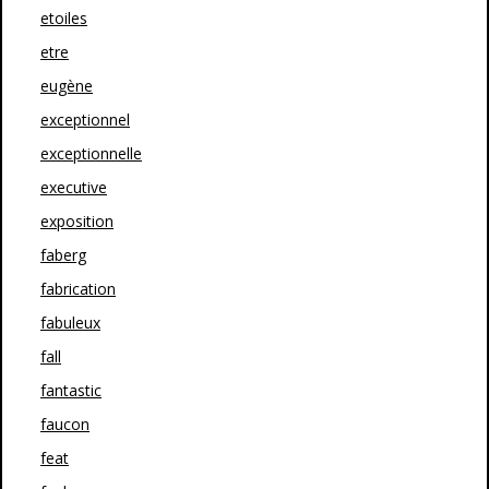
etoiles
etre
eugène
exceptionnel
exceptionnelle
executive
exposition
faberg
fabrication
fabuleux
fall
fantastic
faucon
feat