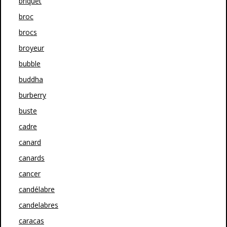
briquet
broc
brocs
broyeur
bubble
buddha
burberry
buste
cadre
canard
canards
cancer
candélabre
candelabres
caracas