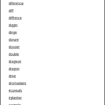
diferencia
diff
diffrence
diggin
dinge
dorure
dossier
double
drageoir
dragon
drive
dromadaire
écureuils
églantier
ejemplo