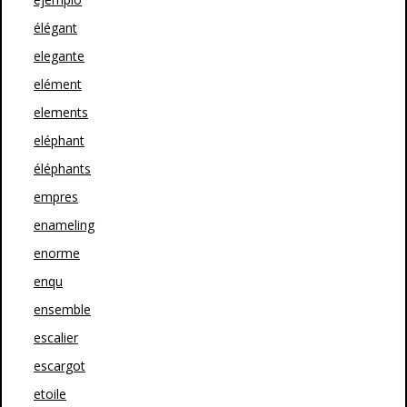
élégant
elegante
elément
elements
eléphant
éléphants
empres
enameling
enorme
enqu
ensemble
escalier
escargot
etoile