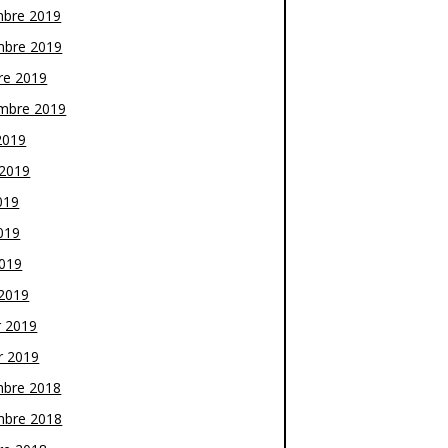
bre 2019
bre 2019
re 2019
mbre 2019
2019
t 2019
019
019
2019
2019
r 2019
r 2019
bre 2018
bre 2018