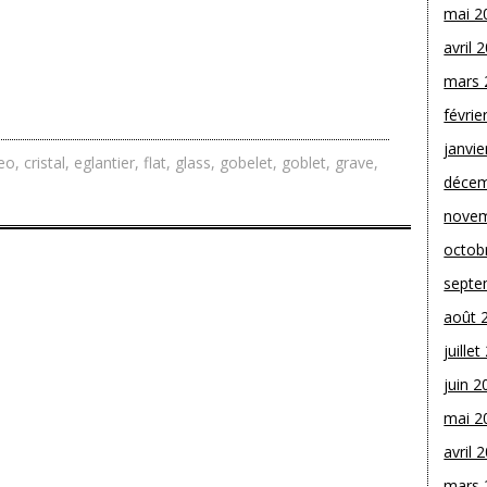
mai 2
avril 
mars 
févrie
janvie
eo
,
cristal
,
eglantier
,
flat
,
glass
,
gobelet
,
goblet
,
grave
,
décem
novem
octob
septe
août 
juille
juin 2
mai 2
avril 
mars 