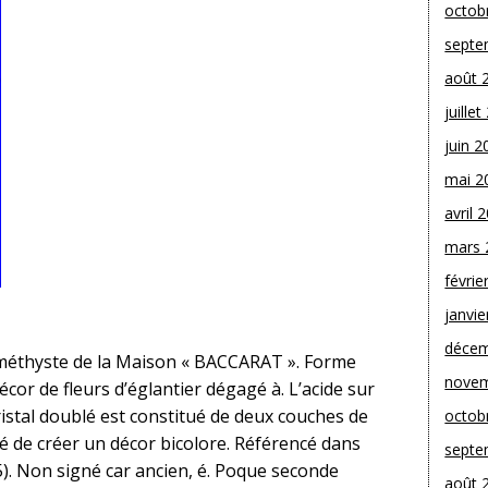
octob
septe
août 
juille
juin 2
mai 2
avril 
mars 
févrie
janvie
décem
 Améthyste de la Maison « BACCARAT ». Forme
novem
cor de fleurs d’églantier dégagé à. L’acide sur
ristal doublé est constitué de deux couches de
octob
llé de créer un décor bicolore. Référencé dans
septe
5). Non signé car ancien, é. Poque seconde
août 