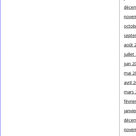
décem
novem
octob
septe
août 
juille
juin 2
mai 2
avril 
mars 
févrie
janvie
décem
novem