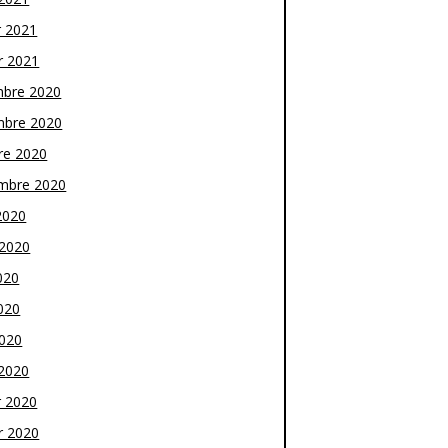
r 2021
r 2021
bre 2020
bre 2020
re 2020
mbre 2020
2020
t 2020
020
020
2020
2020
r 2020
r 2020