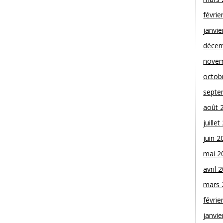
févrie
janvie
décem
novem
octob
septe
août 
juille
juin 2
mai 2
avril 
mars 
févrie
janvie