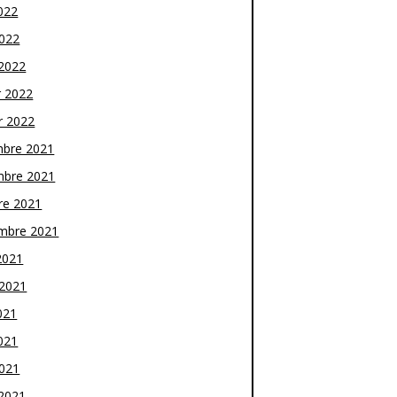
022
2022
2022
r 2022
r 2022
bre 2021
bre 2021
re 2021
mbre 2021
2021
t 2021
021
021
2021
2021