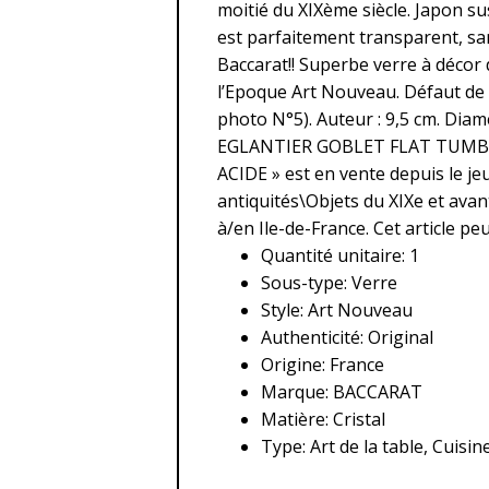
moitié du XIXème siècle. Japon sus
est parfaitement transparent, san
Baccarat!! Superbe verre à décor 
l’Epoque Art Nouveau. Défaut de 
photo N°5). Auteur : 9,5 cm. Dia
EGLANTIER GOBLET FLAT TUMB
ACIDE » est en vente depuis le jeud
antiquités\Objets du XIXe et avant
à/en Ile-de-France. Cet article pe
Quantité unitaire: 1
Sous-type: Verre
Style: Art Nouveau
Authenticité: Original
Origine: France
Marque: BACCARAT
Matière: Cristal
Type: Art de la table, Cuisin