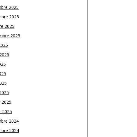
bre 2025
bre 2025
re 2025
mbre 2025
2025
t 2025
025
025
2025
2025
r 2025
r 2025
bre 2024
bre 2024