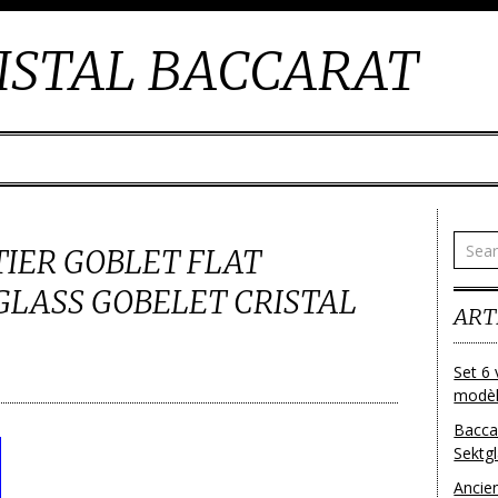
ISTAL BACCARAT
IER GOBLET FLAT
LASS GOBELET CRISTAL
ART
Set 6 
modèl
Bacca
Sektg
Ancie