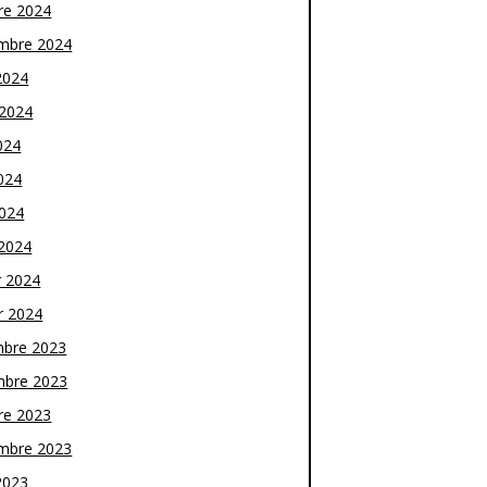
re 2024
mbre 2024
2024
t 2024
024
024
2024
2024
r 2024
r 2024
bre 2023
bre 2023
re 2023
mbre 2023
2023