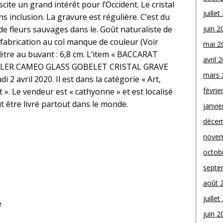
cite un grand intérêt pour l’Occident. Le cristal
juille
s inclusion. La gravure est régulière. C’est du
de fleurs sauvages dans le. Goût naturaliste de
juin 2
fabrication au col manque de couleur (Voir
mai 2
mètre au buvant : 6,8 cm. L’item « BACCARAT
avril 
LER CAMEO GLASS GOBELET CRISTAL GRAVE
mars 
i 2 avril 2020. Il est dans la catégorie « Art,
févrie
 ». Le vendeur est « cathyonne » et est localisé
ut être livré partout dans le monde.
janvie
décem
novem
octob
septe
août 
juille
e
juin 2