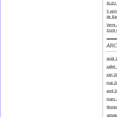
BLEU
5 ver
de Bac
Verre 
Doré 
ARC
août 
juille
juin 2
mai 2
avril 
mars 
févrie
janvie