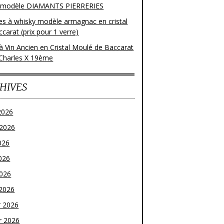
 modèle DIAMANTS PIERRERIES
res à whisky modèle armagnac en cristal
carat (prix pour 1 verre)
à Vin Ancien en Cristal Moulé de Baccarat
Charles X 19ème
HIVES
2026
t 2026
026
026
2026
2026
r 2026
r 2026