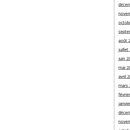
décem
novem
octob
septe
août 
juille
juin 2
mai 2
avril 
mars 
févrie
janvie
décem
novem