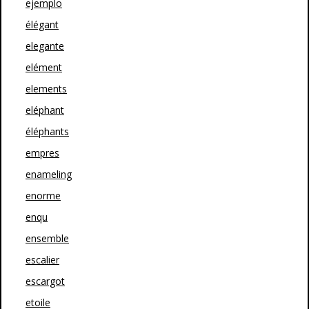
ejemplo
élégant
elegante
elément
elements
eléphant
éléphants
empres
enameling
enorme
enqu
ensemble
escalier
escargot
etoile