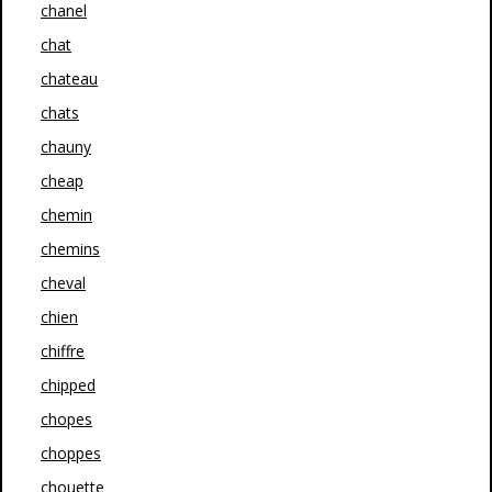
chanel
chat
chateau
chats
chauny
cheap
chemin
chemins
cheval
chien
chiffre
chipped
chopes
choppes
chouette