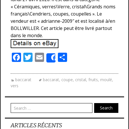
« Céramiques, verres\Verre, cristal\Grands noms
français\Cendriers, coupes, coupelles ». Le
vendeur est « adrianne-2009″ et est localisé à/en
BOLLWILLER. Cet article peut être livré partout
dans le monde.
F
T
E
P
Share
ac
w
m
ar
e
itt
ai
ta
baccarat
baccarat
,
coupe
,
cristal
,
fruits
,
moulé
,
b
er
l
g
vers
o
er
o
Search
k
ARTICLES RÉCENTS