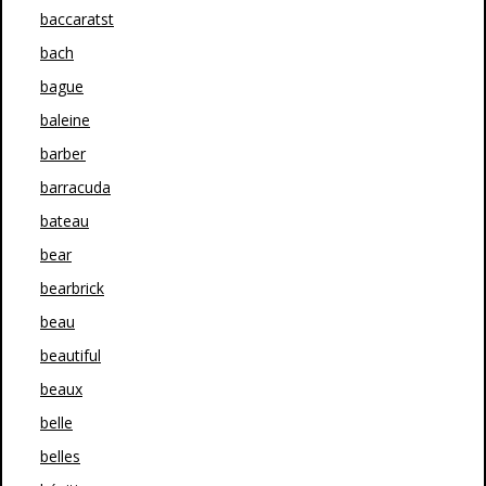
baccaratst
bach
bague
baleine
barber
barracuda
bateau
bear
bearbrick
beau
beautiful
beaux
belle
belles