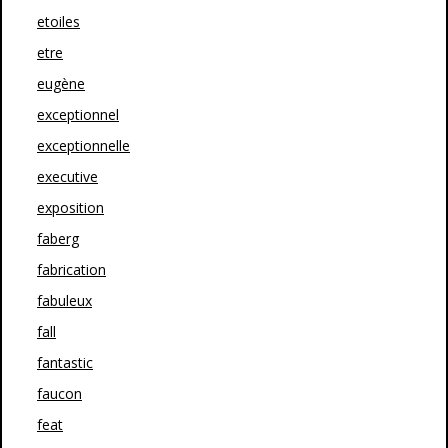
etoiles
etre
eugène
exceptionnel
exceptionnelle
executive
exposition
faberg
fabrication
fabuleux
fall
fantastic
faucon
feat