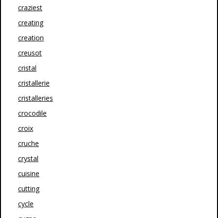
craziest
creating
creation
creusot
cristal
cristallerie
cristalleries
crocodile
croix
cruche
crystal
cuisine
cutting
cycle