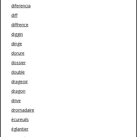
diferencia
diff
diffrence
diggin
dinge
dorure
dossier
double
drageoir
dragon
drive
dromadaire
écureuils
églantier