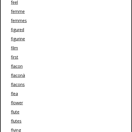
feel
femme
femmes
figured
figurine
film
first
flacon
flaconà
flacons
flea
flower
flute
flutes
flying