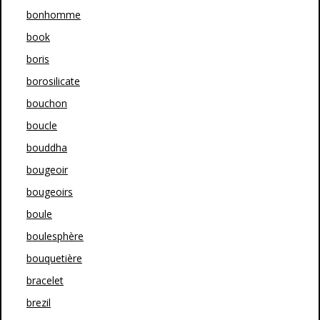
bonhomme
book
boris
borosilicate
bouchon
boucle
bouddha
bougeoir
bougeoirs
boule
boulesphère
bouquetière
bracelet
brezil