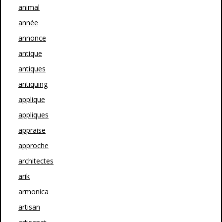
animal
année
annonce
antique
antiques
antiquing
applique
appliques
appraise
approche
architectes
arik
armonica
artisan