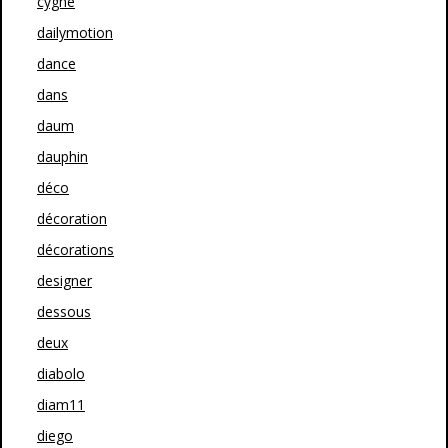
cygne
dailymotion
dance
dans
daum
dauphin
déco
décoration
décorations
designer
dessous
deux
diabolo
diam11
diego