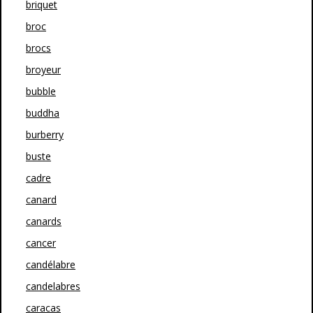
briquet
broc
brocs
broyeur
bubble
buddha
burberry
buste
cadre
canard
canards
cancer
candélabre
candelabres
caracas