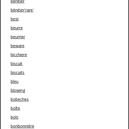
bénitier
bénitier'rare'
best
beurre
beurrier
beware
bicchiere
biscuit
biscuits
bleu
blowing
bobeches
boîte
bols
bonbonnière