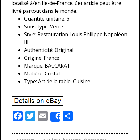
localisé à/en Ile-de-France. Cet article peut être
livré partout dans le monde.
Quantité unitaire: 6
Sous-type: Verre
Style: Restauration Louis Philippe Napoléon
III
Authenticité: Original
Origine: France
Marque: BACCARAT
Matière: Cristal
Type: Art de la table, Cuisine
F
T
E
P
Share
ac
w
m
ar
e
itt
ai
ta