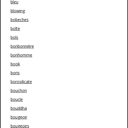
bleu
blowing
bobeches
boîte
bols
bonbonnière
bonhomme
book
boris
borosilicate
bouchon
boucle
bouddha
bougeoir
bougeoirs