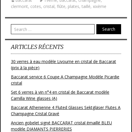
baccarat
19ème
,
baccarat
,
champagne
,
b
er
l
g
clermont
,
cotes
,
cristal
,
flûte
,
plates
,
taillé
,
xixème
o
er
o
Search
k
ARTICLES RÉCENTS
30 verres à eau modèle Livourne en cristal de Baccarat
(prix à la pièce)
Baccarat service 6 Coupe A Champagne Modéle Picardie
cristal
Set 6 verres à vin n°4 en cristal de Baccarat modèle
Camilla Wine glasses (A)
Baccarat Athenienne 4 Fluted Glasses Sektgläser Flutes A
Champagne Cristal Gravé
Ancien gobelet signé BACCARAT cristal émaillé BLEU
modèle DIAMANTS PIERRERIES