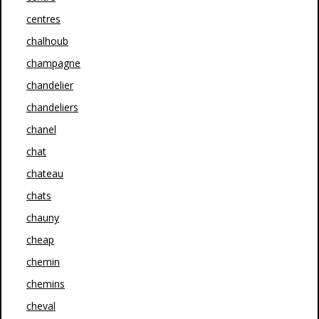
centres
chalhoub
champagne
chandelier
chandeliers
chanel
chat
chateau
chats
chauny
cheap
chemin
chemins
cheval