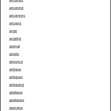
ancienes
ancienne
anciennes
anciens
ange
angelot
animal
année
annonce
antique
antiques
antiquing
applique
appliques
appraise