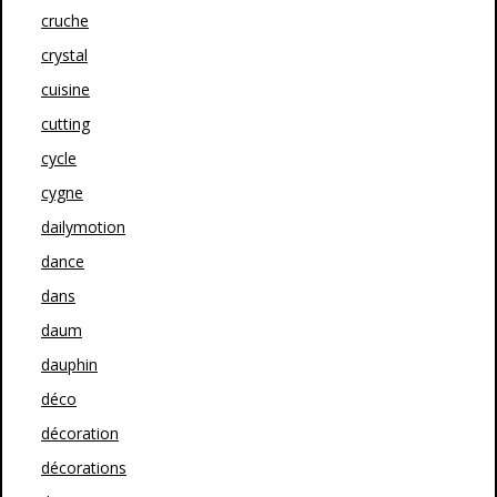
cruche
crystal
cuisine
cutting
cycle
cygne
dailymotion
dance
dans
daum
dauphin
déco
décoration
décorations