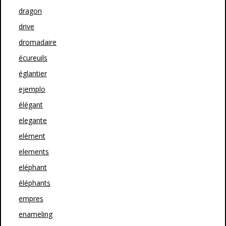
dragon
drive
dromadaire
écureuils
églantier
ejemplo
élégant
elegante
elément
elements
eléphant
éléphants
empres
enameling