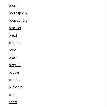
boule
boulesphère
bouquetière
bracelet
brezil
briquet
broc
brocs
broyeur
bubble
buddha
burberry
buste
cadre