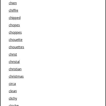
chien
chiffre
chipped
chopes
choppes
chouette
chouettes
christ
christal
christian
christmas
circa
clean
clichy
cloche