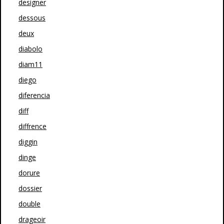
designer
dessous
deux
diabolo
diam11
diego
diferencia
diff
diffrence
diggin
dinge
dorure
dossier
double
drageoir