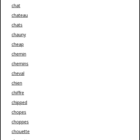
chat
chateau
chats
chauny
cheap
chemin
chemins
cheval
chien
chiffre
chipped
chopes
choppes
chouette