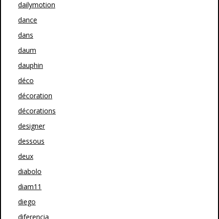
dailymotion
dance
dans
daum
dauphin
déco
décoration
décorations
designer
dessous
deux
diabolo
diam11
diego
diferencia