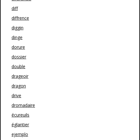
diff
diffrence
diggin
dinge
dorure
dossier
double
drageoir
dragon
drive
dromadaire
écureuils
églantier
ejemplo