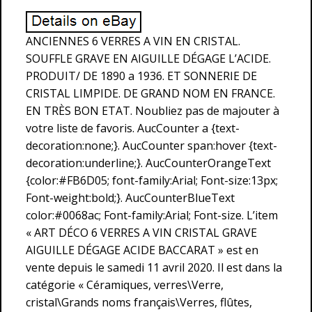
ANCIENNES 6 VERRES A VIN EN CRISTAL.
SOUFFLE GRAVE EN AIGUILLE DÉGAGE L’ACIDE.
PRODUIT/ DE 1890 a 1936. ET SONNERIE DE
CRISTAL LIMPIDE. DE GRAND NOM EN FRANCE.
EN TRÈS BON ETAT. Noubliez pas de majouter à
votre liste de favoris. AucCounter a {text-
decoration:none;}. AucCounter span:hover {text-
decoration:underline;}. AucCounterOrangeText
{color:#FB6D05; font-family:Arial; Font-size:13px;
Font-weight:bold;}. AucCounterBlueText
color:#0068ac; Font-family:Arial; Font-size. L’item
« ART DÉCO 6 VERRES A VIN CRISTAL GRAVE
AIGUILLE DÉGAGE ACIDE BACCARAT » est en
vente depuis le samedi 11 avril 2020. Il est dans la
catégorie « Céramiques, verres\Verre,
cristal\Grands noms français\Verres, flûtes,