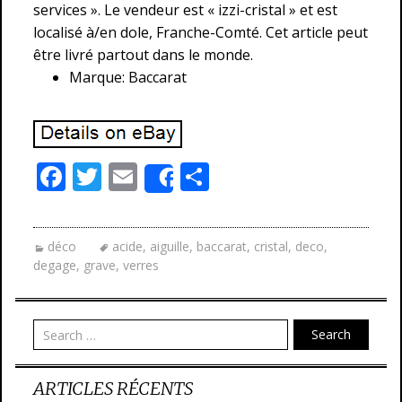
services ». Le vendeur est « izzi-cristal » et est
localisé à/en dole, Franche-Comté. Cet article peut
être livré partout dans le monde.
Marque: Baccarat
F
T
E
P
Share
ac
w
m
ar
e
itt
ai
ta
déco
acide
,
aiguille
,
baccarat
,
cristal
,
deco
,
b
er
l
g
degage
,
grave
,
verres
o
er
o
Search
k
ARTICLES RÉCENTS