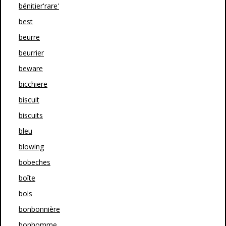
bénitier'rare'
best
beurre
beurrier
beware
bicchiere
biscuit
biscuits
bleu
blowing
bobeches
boîte
bols
bonbonnière
bonhomme