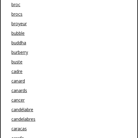
broc
brocs
broyeur
bubble
buddha
burberry
buste
cadre
canard
canards
cancer
candélabre
candelabres
caracas