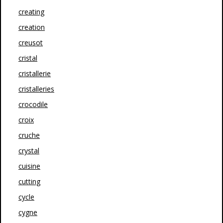
creating
creation
creusot
cristal
cristallerie
cristalleries
crocodile
croix
cruche
crystal
cuisine
cutting
cycle
cygne