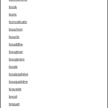
book
boris
borosilicate
bouchon
boucle
bouddha
bougeoir
bougeoirs
boule
boulesphère
bouquetière
bracelet
brezil
briquet