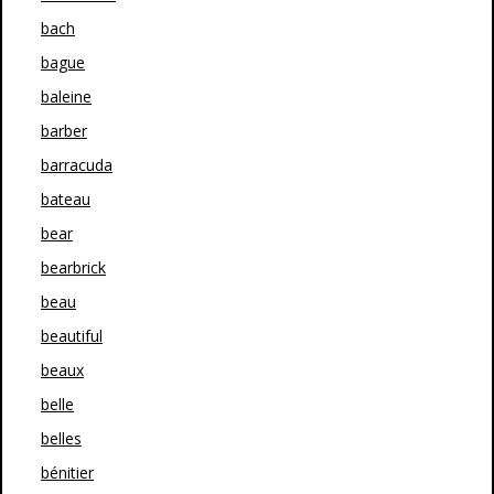
bach
bague
baleine
barber
barracuda
bateau
bear
bearbrick
beau
beautiful
beaux
belle
belles
bénitier