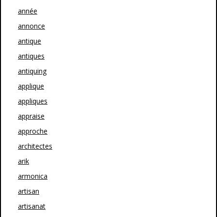
année
annonce
antique
antiques
antiquing
applique
appliques
appraise
approche
architectes
arik
armonica
artisan
artisanat