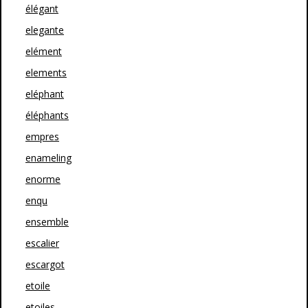
élégant
elegante
elément
elements
eléphant
éléphants
empres
enameling
enorme
enqu
ensemble
escalier
escargot
etoile
etoiles