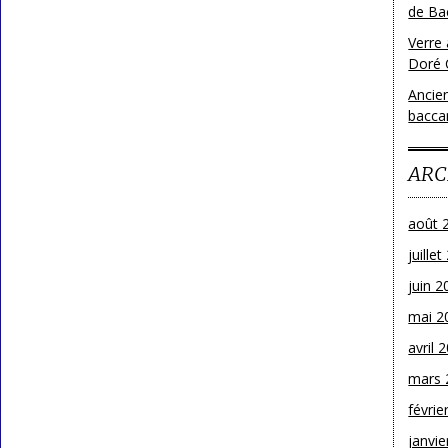
de Bac
Verre 
Doré 
Ancien
bacca
ARC
août 
juille
juin 2
mai 2
avril 
mars 
févrie
janvie