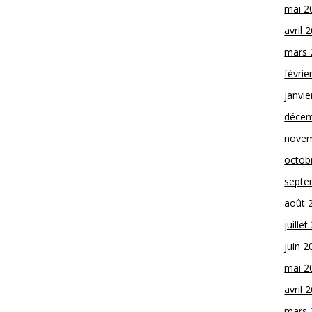
mai 2
avril 
mars 
févrie
janvie
décem
novem
octob
septe
août 
juille
juin 2
mai 2
avril 
mars 