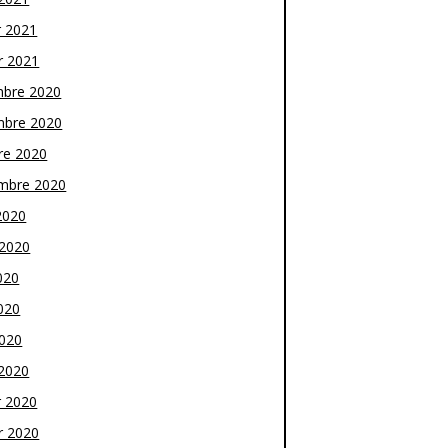
r 2021
r 2021
bre 2020
bre 2020
re 2020
mbre 2020
2020
t 2020
020
020
2020
2020
r 2020
r 2020