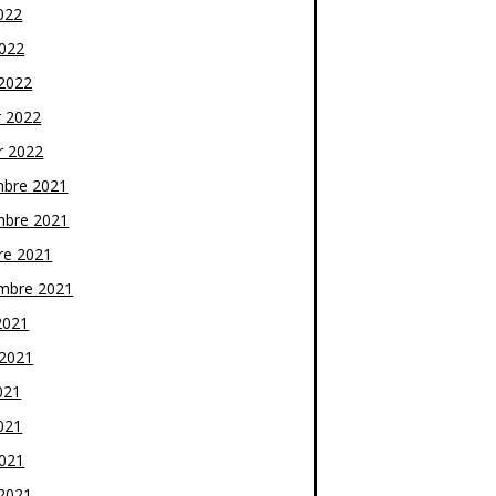
022
2022
2022
r 2022
r 2022
bre 2021
bre 2021
re 2021
mbre 2021
2021
t 2021
021
021
2021
2021