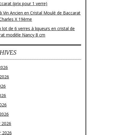
carat (prix pour 1 verre)
à Vin Ancien en Cristal Moulé de Baccarat
Charles X 19ème
 lot de 6 verres à liqueurs en cristal de
rat modèle Nancy 8 cm
HIVES
2026
t 2026
026
026
2026
2026
r 2026
r 2026