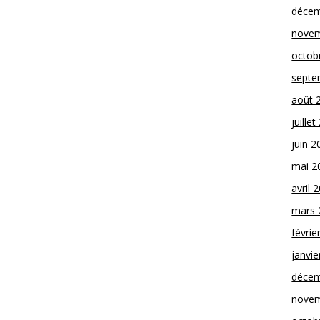
décem
novem
octob
septe
août 
juille
juin 2
mai 2
avril 
mars 
févrie
janvie
décem
novem