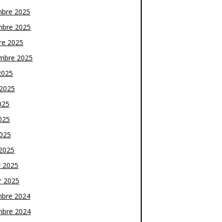
bre 2025
bre 2025
re 2025
mbre 2025
2025
t 2025
025
025
2025
2025
r 2025
r 2025
bre 2024
bre 2024