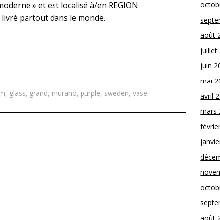
tmoderne » et est localisé à/en REGION
octob
 livré partout dans le monde.
septe
août 
juille
juin 2
mai 2
um
,
glass
,
grand
,
murano
,
purple
,
sweden
,
vase
avril 
mars 
févrie
janvie
décem
novem
octob
septe
août 