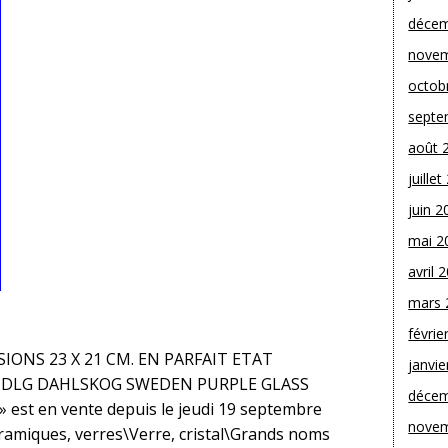
décem
novem
octob
septe
août 
juille
juin 2
mai 2
avril 
mars 
févrie
IONS 23 X 21 CM. EN PARFAIT ETAT
janvie
SE DLG DAHLSKOG SWEDEN PURPLE GLASS
décem
t en vente depuis le jeudi 19 septembre
novem
Céramiques, verres\Verre, cristal\Grands noms