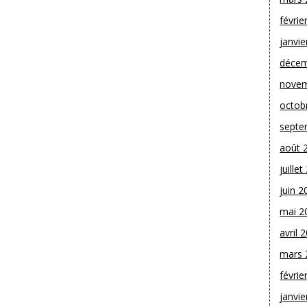
févrie
janvie
décem
novem
octob
septe
août 
juille
juin 2
mai 2
avril 
mars 
févrie
janvie