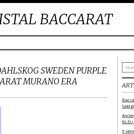
ISTAL BACCARAT
DAHLSKOG SWEDEN PURPLE
CARAT MURANO ERA
ART
Bacca
Sektg
Ancie
BLEU
5 ver