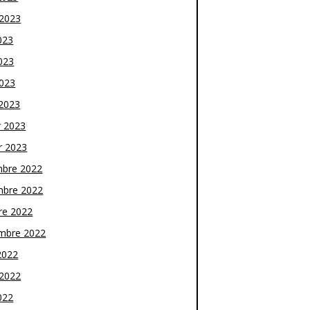
t 2023
023
023
2023
2023
r 2023
r 2023
bre 2022
bre 2022
re 2022
mbre 2022
2022
t 2022
022