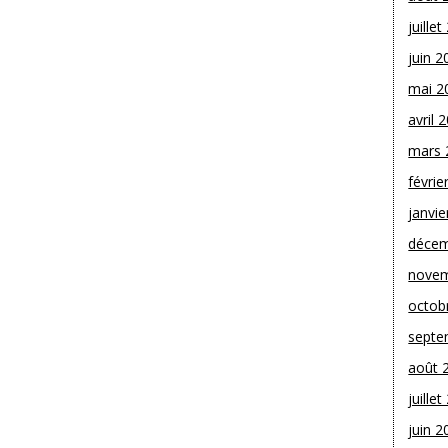
juille
juin 2
mai 2
avril 
mars 
févrie
janvie
décem
novem
octob
septe
août 
juille
juin 2