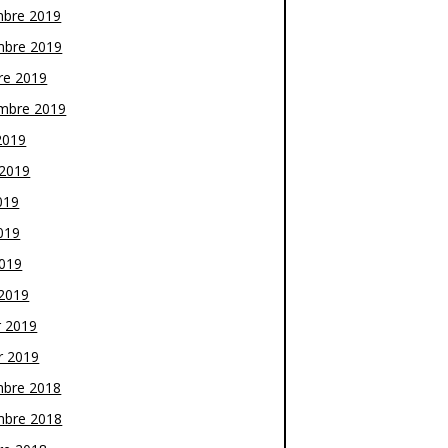
bre 2019
bre 2019
re 2019
mbre 2019
2019
t 2019
019
019
2019
2019
r 2019
r 2019
bre 2018
bre 2018