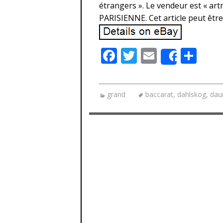
étrangers ». Le vendeur est « ar
PARISIENNE. Cet article peut être
F
T
E
P
Share
ac
w
m
ar
e
itt
ai
ta
grand
baccarat
,
dahlskog
,
da
b
er
l
g
o
er
o
k