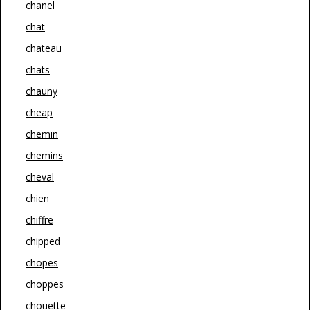
chanel
chat
chateau
chats
chauny
cheap
chemin
chemins
cheval
chien
chiffre
chipped
chopes
choppes
chouette