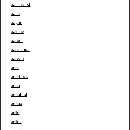
baccaratst
bach
bague
baleine
barber
barracuda
bateau
bear
bearbrick
beau
beautiful
beaux
belle
belles