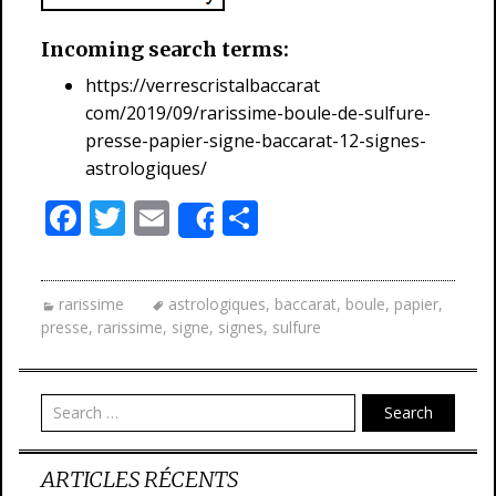
Incoming search terms:
https://verrescristalbaccarat
com/2019/09/rarissime-boule-de-sulfure-
presse-papier-signe-baccarat-12-signes-
astrologiques/
F
T
E
P
Share
ac
w
m
ar
e
itt
ai
ta
rarissime
astrologiques
,
baccarat
,
boule
,
papier
,
b
er
l
g
presse
,
rarissime
,
signe
,
signes
,
sulfure
o
er
o
Search
k
ARTICLES RÉCENTS