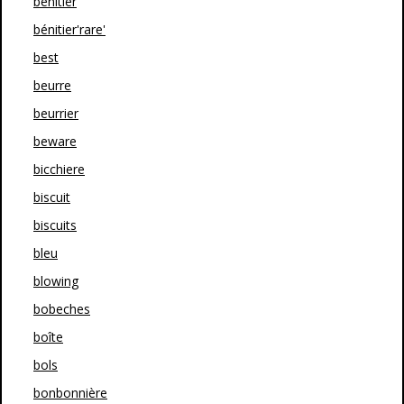
bénitier
bénitier'rare'
best
beurre
beurrier
beware
bicchiere
biscuit
biscuits
bleu
blowing
bobeches
boîte
bols
bonbonnière