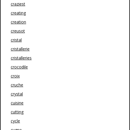
craziest
creating
creation
creusot
cristal
cristallerie
cristalleries
crocodile
croix
cruche
crystal
cuisine
cutting
cycle
cygne