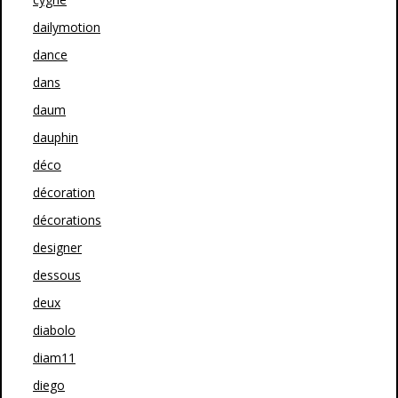
dailymotion
dance
dans
daum
dauphin
déco
décoration
décorations
designer
dessous
deux
diabolo
diam11
diego