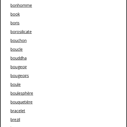
bonhomme
book
boris
borosilicate
bouchon
boucle
bouddha
bougeoir
bougeoirs
boule
boulesphère
bouquetière
bracelet
brezil