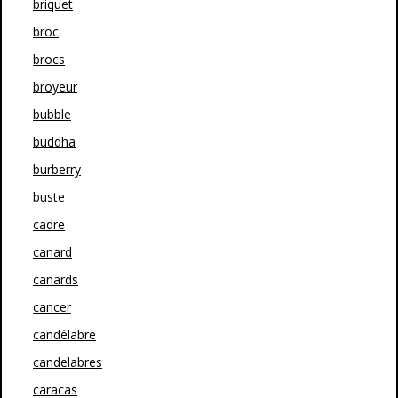
briquet
broc
brocs
broyeur
bubble
buddha
burberry
buste
cadre
canard
canards
cancer
candélabre
candelabres
caracas