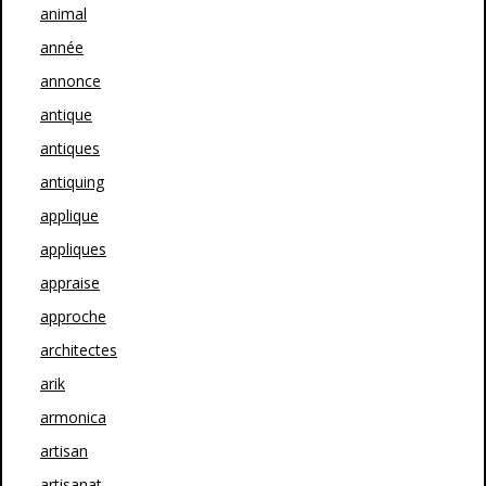
animal
année
annonce
antique
antiques
antiquing
applique
appliques
appraise
approche
architectes
arik
armonica
artisan
artisanat