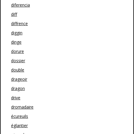
diferencia
diff
diffrence
diggin
dinge
dorure
dossier
double
drageoir
dragon
drive
dromadaire
écureuils
églantier