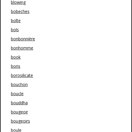
blowing
bobeches
boîte
bols
bonbonnière
bonhomme
book
boris
borosilicate
bouchon
boucle
bouddha
bougeoir
bougeoirs
boule