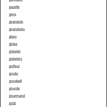
gazelle
gens
girandole
girandoles
glass
globe
gobelet
gobelets
golfeur
goobr
goodwill
gourde
gourmand
goût