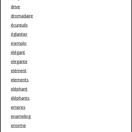
drive
dromadaire
écureuils
églantier
ejemplo
élégant
elegante
elément
elements
eléphant
éléphants
empres
enameling
enorme