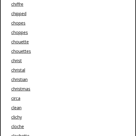
chiffre
chipped
chopes
choppes
chouette
chouettes
christ
christal
christian
christmas
circa
clean
clichy
cloche
clochette