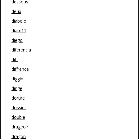
dessous
deux
diabolo
diam11
diego
diferencia
diff
diffrence
diggin
dinge
dorure
dossier
double
drageoir
dragon