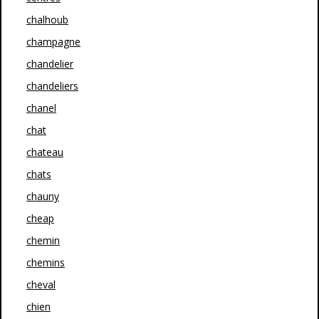
chalhoub
champagne
chandelier
chandeliers
chanel
chat
chateau
chats
chauny
cheap
chemin
chemins
cheval
chien