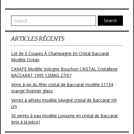
b
er
l
g
o
er
o
Search
k
ARTICLES RÉCENTS
Lot de 5 Coupes À Champagne En Cristal Baccarat
Modèle Océan
CARAFE Modèle Vologne Bouchon CRISTAL Cristallerie
BACCARAT 1995 12MAG 27/07
Verre à vin du Rhin cristal de Baccarat modèle S1134
orange Roemer glass
Verres à whisky modèle Sévigné cristal de Baccarat H9
cm
30 verres à eau modèle Livourne en cristal de Baccarat
(prix à la pièce)