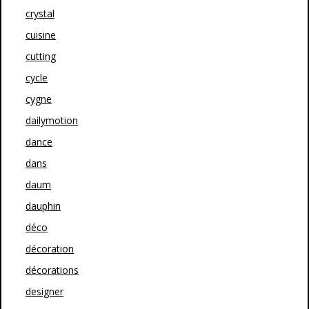
crystal
cuisine
cutting
cycle
cygne
dailymotion
dance
dans
daum
dauphin
déco
décoration
décorations
designer