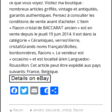
ce que vous voyez. Visitez ma boutique :
nombreux articles griffés, vintage et antiquités,
garantis authentiques. Pensez à consulter les
conditions de vente avant d’acheter. L’item
« Flacon cristal de BACCARAT ancien » est en
vente depuis le jeudi 19 juin 2014. Il est dans la
catégorie « Céramiques, verres\Verre,
cristal\Grands noms français\Boîtes,
bonbonnières, flacons ». Le vendeur est
« occasino » et est localisé à/en Languedoc-
Roussillon. Cet article peut être expédié aux pays
suivants: France, Belgique.
F
T
E
P
Share
ac
w
m
ar
e
itt
ai
ta
flacon
ancien
,
baccarat
,
cristal
,
flacon