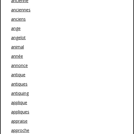
ancienne
anciennes
anciens
ange
angelot
animal
année
annonce
antique
antiques
antiquing
applique
appliques
appraise
approche