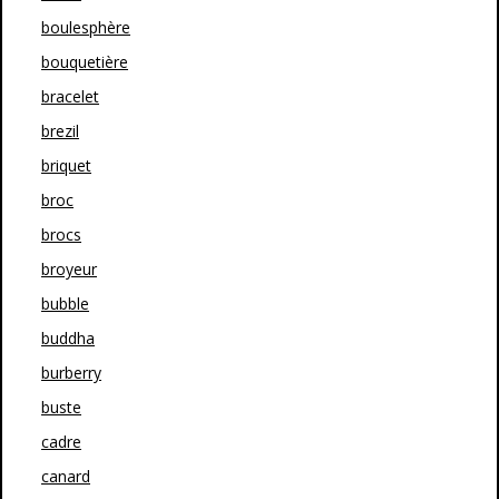
boulesphère
bouquetière
bracelet
brezil
briquet
broc
brocs
broyeur
bubble
buddha
burberry
buste
cadre
canard