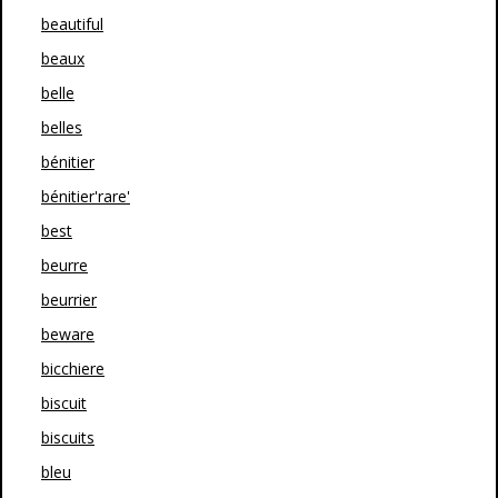
beautiful
beaux
belle
belles
bénitier
bénitier'rare'
best
beurre
beurrier
beware
bicchiere
biscuit
biscuits
bleu