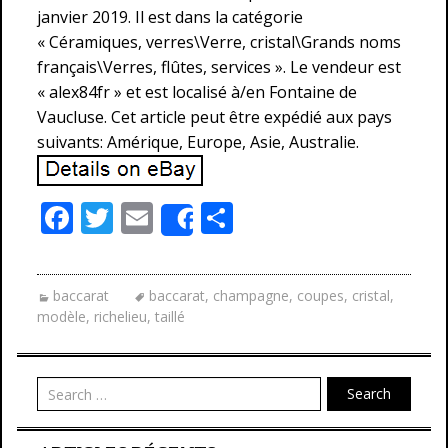
janvier 2019. Il est dans la catégorie
« Céramiques, verres\Verre, cristal\Grands noms
français\Verres, flûtes, services ». Le vendeur est
« alex84fr » et est localisé à/en Fontaine de
Vaucluse. Cet article peut être expédié aux pays
suivants: Amérique, Europe, Asie, Australie.
F
T
E
P
Share
ac
w
m
ar
e
itt
ai
ta
baccarat
baccarat
,
champagne
,
coupes
,
cristal
,
b
er
l
g
modèle
,
richelieu
,
taillé
o
er
o
Search
k