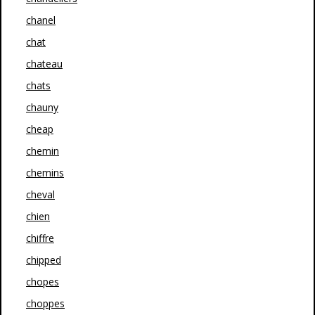
chanel
chat
chateau
chats
chauny
cheap
chemin
chemins
cheval
chien
chiffre
chipped
chopes
choppes