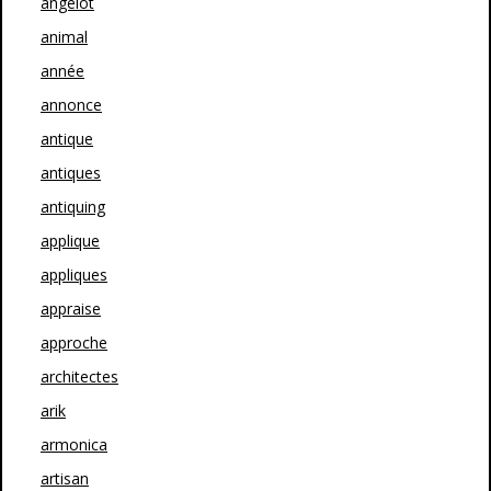
angelot
animal
année
annonce
antique
antiques
antiquing
applique
appliques
appraise
approche
architectes
arik
armonica
artisan