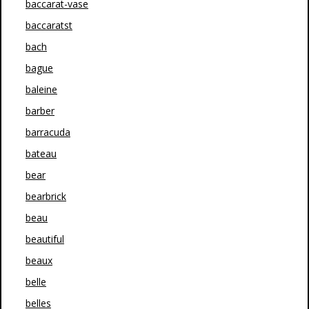
baccarat-vase
baccaratst
bach
bague
baleine
barber
barracuda
bateau
bear
bearbrick
beau
beautiful
beaux
belle
belles