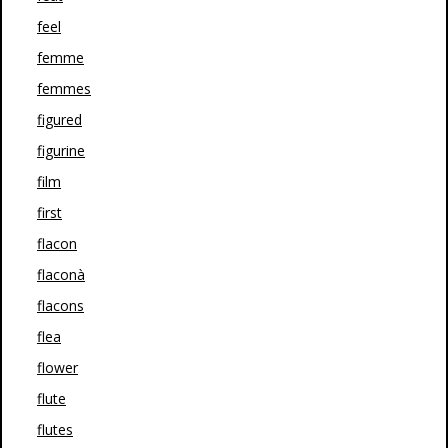
feel
femme
femmes
figured
figurine
film
first
flacon
flaconà
flacons
flea
flower
flute
flutes