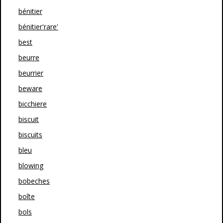
bénitier
bénitier'rare'
best
beurre
beurrier
beware
bicchiere
biscuit
biscuits
bleu
blowing
bobeches
boîte
bols