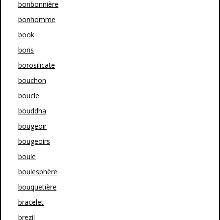
bonbonnière
bonhomme
book
boris
borosilicate
bouchon
boucle
bouddha
bougeoir
bougeoirs
boule
boulesphère
bouquetière
bracelet
brezil