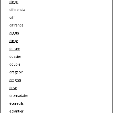
diego
diferencia
diff
diffrence
diggin
dinge
dorure
dossier
double
drageoir
dragon
drive
dromadaire
écureuils
églantier