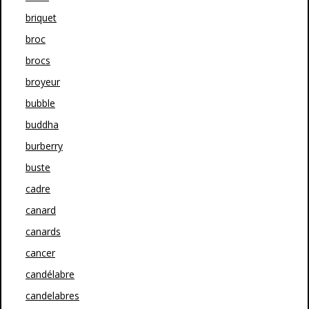
briquet
broc
brocs
broyeur
bubble
buddha
burberry
buste
cadre
canard
canards
cancer
candélabre
candelabres