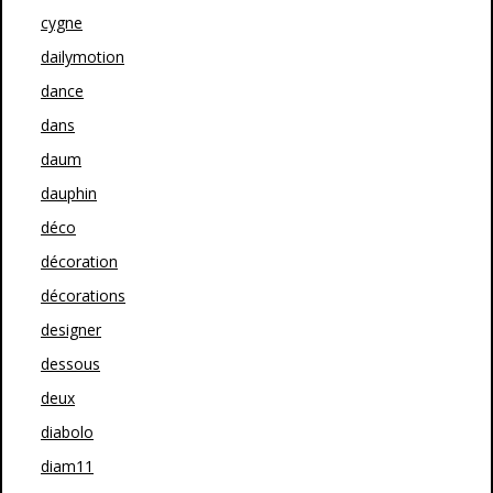
cygne
dailymotion
dance
dans
daum
dauphin
déco
décoration
décorations
designer
dessous
deux
diabolo
diam11