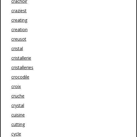
crachoir
craziest
creating
creation
creusot
cristal
cristallerie
cristalleries
crocodile
croix
cruche
crystal
cuisine
cutting
cycle