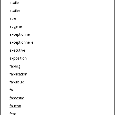
etoile
etoiles
etre
eugène
exceptionnel
exceptionnelle
executive
exposition
faberg
fabrication
fabuleux
fall
fantastic
faucon
feat