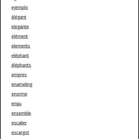
ejemplo
élégant
elegante
elément
elements
eléphant
éléphants
empres
enameling
enorme
enqu
ensemble
escalier
escargot