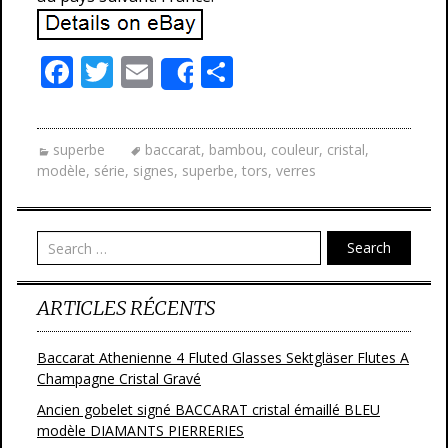
F
T
E
P
Share
ac
w
m
ar
e
itt
ai
ta
superbe
baccarat
,
bambou
,
couleur
,
cristal
,
b
er
l
g
modèle
,
série
,
signes
,
superbe
,
tors
,
verres
o
er
o
Search
k
ARTICLES RÉCENTS
Baccarat Athenienne 4 Fluted Glasses Sektgläser Flutes A
Champagne Cristal Gravé
Ancien gobelet signé BACCARAT cristal émaillé BLEU
modèle DIAMANTS PIERRERIES