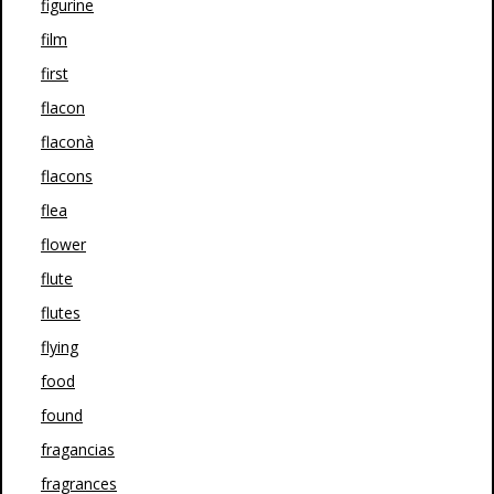
figurine
film
first
flacon
flaconà
flacons
flea
flower
flute
flutes
flying
food
found
fragancias
fragrances