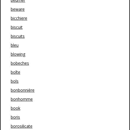
beurrier
beware
bicchiere
biscuit
biscuits
bleu
blowing
bobeches
boîte
bols
bonbonnière
bonhomme
book
boris
borosilicate