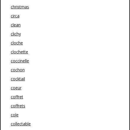
christmas
circa
clean
clichy
cloche
clochette
coccinelle
cochon
cocktail
coeur
coffret
coffrets
cole
collectable