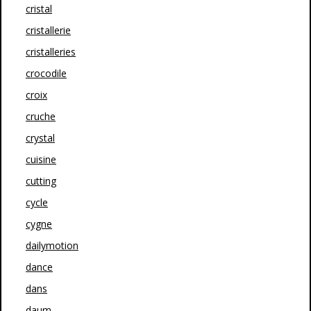
cristal
cristallerie
cristalleries
crocodile
croix
cruche
crystal
cuisine
cutting
cycle
cygne
dailymotion
dance
dans
daum