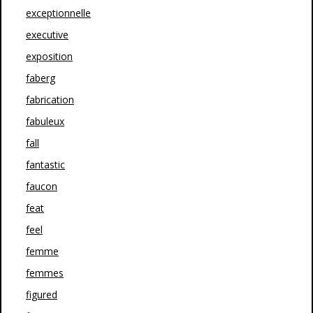
exceptionnelle
executive
exposition
faberg
fabrication
fabuleux
fall
fantastic
faucon
feat
feel
femme
femmes
figured