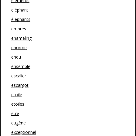
elements
eléphant
éléphants
empres
enameling
enorme
enqu
ensemble
escalier
escargot
etoile
etoiles
etre
eugène
exceptionnel