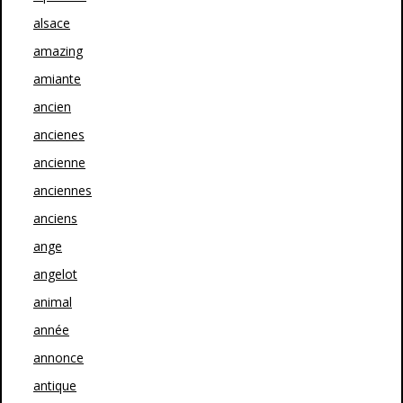
alsace
amazing
amiante
ancien
ancienes
ancienne
anciennes
anciens
ange
angelot
animal
année
annonce
antique