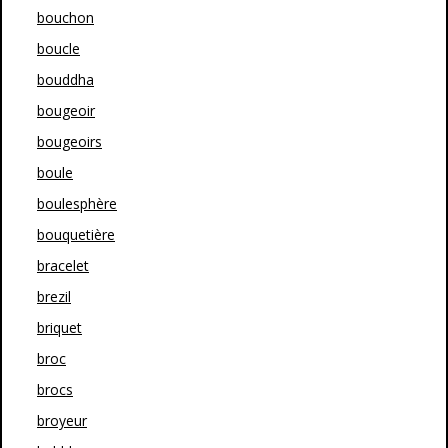
bouchon
boucle
bouddha
bougeoir
bougeoirs
boule
boulesphère
bouquetière
bracelet
brezil
briquet
broc
brocs
broyeur