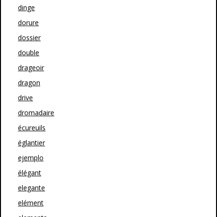
dinge
dorure
dossier
double
drageoir
dragon
drive
dromadaire
écureuils
églantier
ejemplo
élégant
elegante
elément