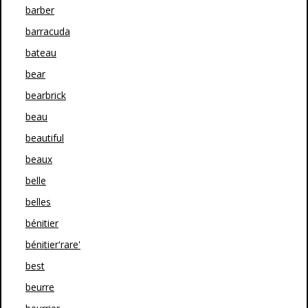
barber
barracuda
bateau
bear
bearbrick
beau
beautiful
beaux
belle
belles
bénitier
bénitier'rare'
best
beurre