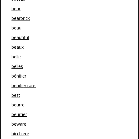
bear
bearbrick
beau
beautiful
beaux
belle
belles
bénitier
bénitier'rare'
best
beurre
beurrier
beware
bicchiere