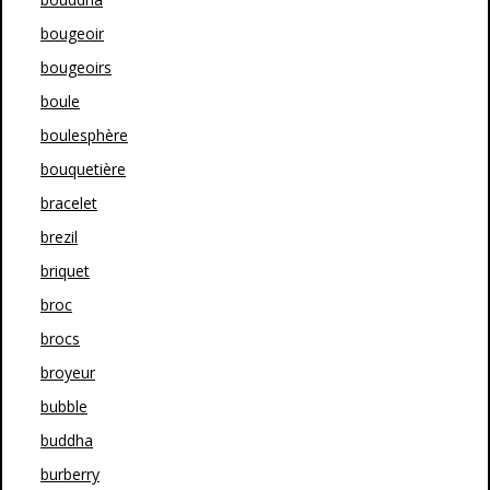
bougeoir
bougeoirs
boule
boulesphère
bouquetière
bracelet
brezil
briquet
broc
brocs
broyeur
bubble
buddha
burberry