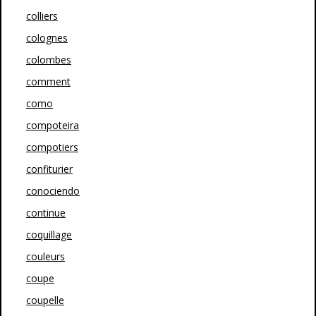
colliers
colognes
colombes
comment
como
compoteira
compotiers
confiturier
conociendo
continue
coquillage
couleurs
coupe
coupelle