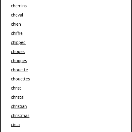
chemins
cheval
chien
chiffre
chipped
chopes
choppes
chouette
chouettes
christ
christal
christian
christmas
circa