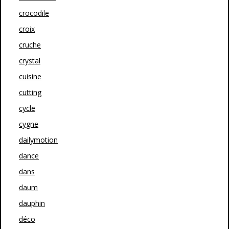
crocodile
croix
cruche
crystal
cuisine
cutting
cycle
cygne
dailymotion
dance
dans
daum
dauphin
déco