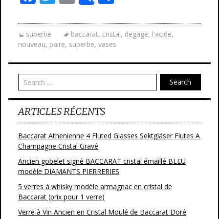
Share
ac
w
m
ar
e
itt
ai
ta
superbe
baccarat
,
cristal
,
degage
,
l'acide
,
b
er
l
g
nouveau
,
paire
,
superbe
,
vases
o
er
o
Search
k
ARTICLES RÉCENTS
Baccarat Athenienne 4 Fluted Glasses Sektgläser Flutes A
Champagne Cristal Gravé
Ancien gobelet signé BACCARAT cristal émaillé BLEU
modèle DIAMANTS PIERRERIES
5 verres à whisky modèle armagnac en cristal de
Baccarat (prix pour 1 verre)
Verre à Vin Ancien en Cristal Moulé de Baccarat Doré