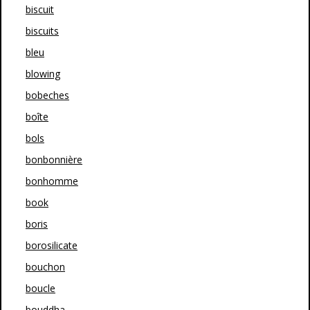
biscuit
biscuits
bleu
blowing
bobeches
boîte
bols
bonbonnière
bonhomme
book
boris
borosilicate
bouchon
boucle
bouddha