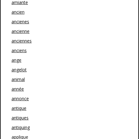
amiante
ancien
ancienes
ancienne
anciennes
anciens
ange
angelot
animal
année
annonce
antique
antiques
antiquing
applique