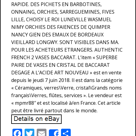
RAPIDE. DES PICHETS EN BARBOTINES,
ONNAING, ORCHIES, SARREGUEMINES, FIVES
LILLE, CHOISY LE ROI LUNEVILLE WASMUEL
NIMY ORCHIES DES FAIENCES DE QUIMPER
NANCY GIEN DES EMAUX DE BORDEAUX
VIEILLARD LONGWY. SONT VISIBLES DANS MA.
POUR LES ACHETEURS ETRANGERS. AUTHENTIC
FRENCH 2 VASES BACCARAT. L’item « SUPERBE
PAIRE DE VASES EN CRISTAL DE BACCARAT
DEGAGE A L’ACIDE ART NOUVEAU » est en vente
depuis le jeudi 7 juin 2018. Il est dans la catégorie
« Céramiques, verres\Verre, cristal\Grands noms
français\Verres, flûtes, services ». Le vendeur est
« mpmr88″ et est localisé à/en France. Cet article
peut être livré partout dans le monde.
F
T
E
P