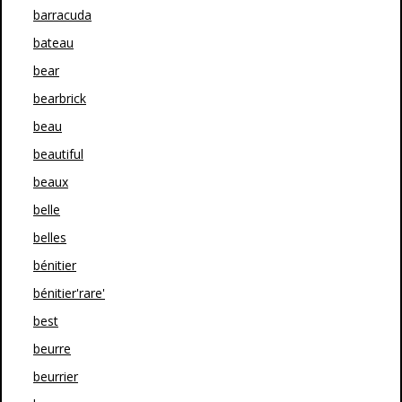
barracuda
bateau
bear
bearbrick
beau
beautiful
beaux
belle
belles
bénitier
bénitier'rare'
best
beurre
beurrier