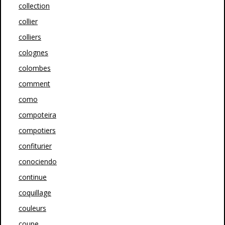
collection
collier
colliers
colognes
colombes
comment
como
compoteira
compotiers
confiturier
conociendo
continue
coquillage
couleurs
coupe