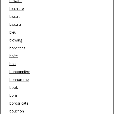
beware
bicchiere
biscuit
biscuits
bleu
blowing
bobeches
boîte
bols
bonbonnière
bonhomme
book
boris
borosilicate
bouchon