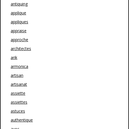
antiquing
applique
appliques
appraise
approche
architectes
arik
armonica
artisan
artisanat
assiette
assiettes
astuces
authentique
avec