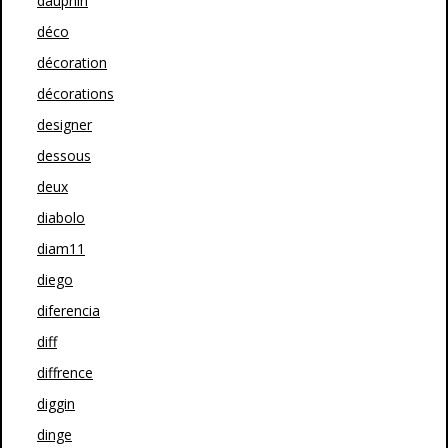
dauphin
déco
décoration
décorations
designer
dessous
deux
diabolo
diam11
diego
diferencia
diff
diffrence
diggin
dinge