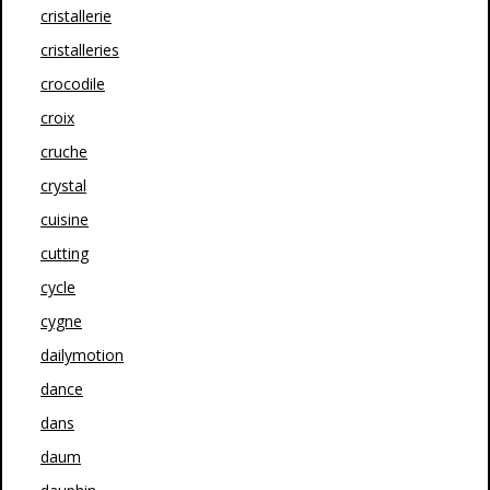
cristallerie
cristalleries
crocodile
croix
cruche
crystal
cuisine
cutting
cycle
cygne
dailymotion
dance
dans
daum