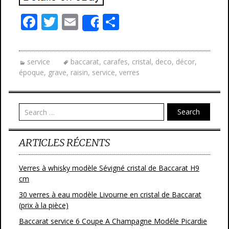
F
T
E
P
Share
ac
w
m
ar
e
itt
ai
ta
service
baccarat
,
carafes
,
cristal
,
deco
,
décor
,
b
er
l
g
époque
,
grave
,
raisin
,
service
,
verres
o
er
o
Search
k
ARTICLES RÉCENTS
Verres à whisky modèle Sévigné cristal de Baccarat H9
cm
30 verres à eau modèle Livourne en cristal de Baccarat
(prix à la pièce)
Baccarat service 6 Coupe A Champagne Modéle Picardie