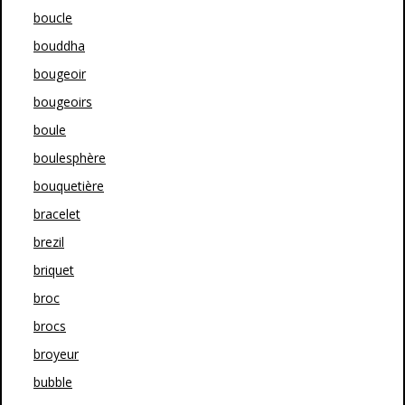
boucle
bouddha
bougeoir
bougeoirs
boule
boulesphère
bouquetière
bracelet
brezil
briquet
broc
brocs
broyeur
bubble