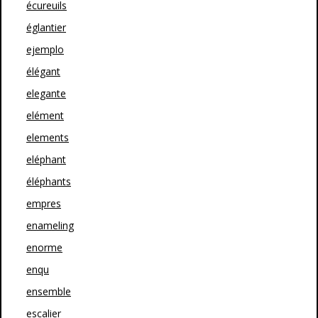
écureuils
églantier
ejemplo
élégant
elegante
elément
elements
eléphant
éléphants
empres
enameling
enorme
enqu
ensemble
escalier