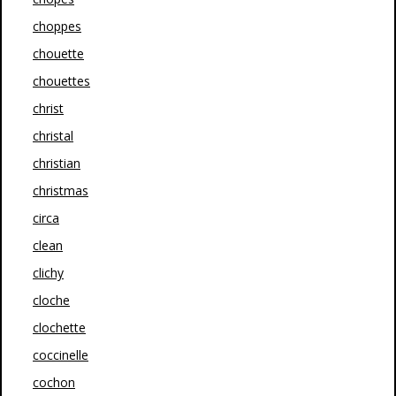
choppes
chouette
chouettes
christ
christal
christian
christmas
circa
clean
clichy
cloche
clochette
coccinelle
cochon