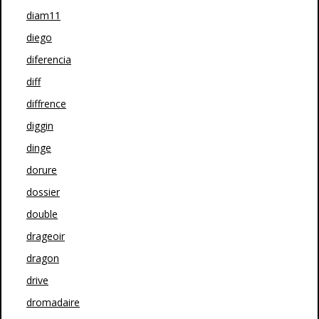
diam11
diego
diferencia
diff
diffrence
diggin
dinge
dorure
dossier
double
drageoir
dragon
drive
dromadaire