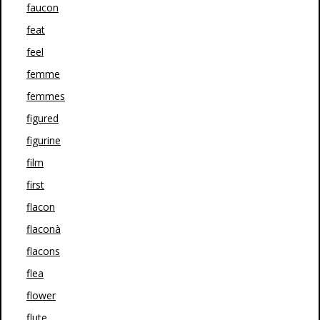
faucon
feat
feel
femme
femmes
figured
figurine
film
first
flacon
flaconà
flacons
flea
flower
flute