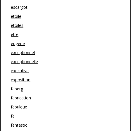
escargot
etoile
etoiles
etre
eugène
exceptionnel
exceptionnelle
executive
exposition
faberg
fabrication
fabuleux
fall
fantastic