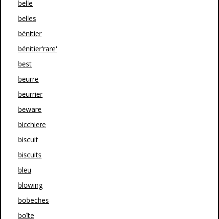
belle
belles
bénitier
bénitier'rare'
best
beurre
beurrier
beware
bicchiere
biscuit
biscuits
bleu
blowing
bobeches
boîte