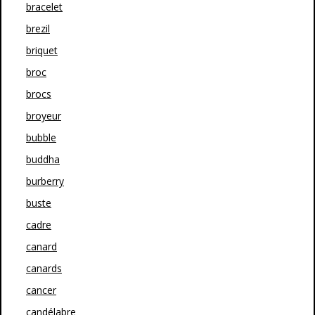
bracelet
brezil
briquet
broc
brocs
broyeur
bubble
buddha
burberry
buste
cadre
canard
canards
cancer
candélabre