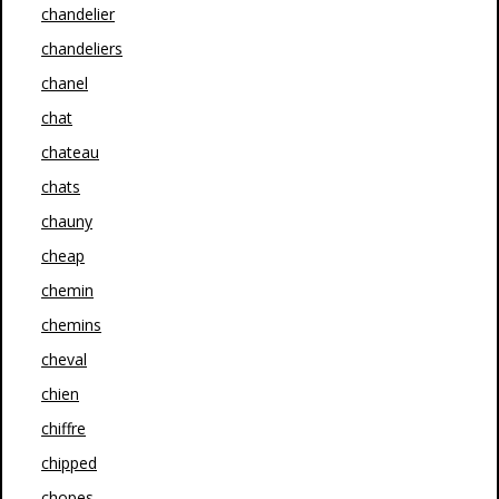
chandelier
chandeliers
chanel
chat
chateau
chats
chauny
cheap
chemin
chemins
cheval
chien
chiffre
chipped
chopes