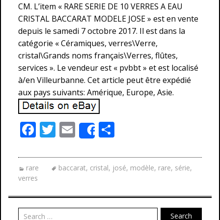
CM. L’item « RARE SERIE DE 10 VERRES A EAU
CRISTAL BACCARAT MODELE JOSE » est en vente
depuis le samedi 7 octobre 2017. Il est dans la
catégorie « Céramiques, verres\Verre,
cristal\Grands noms français\Verres, flûtes,
services ». Le vendeur est « pvbbt » et est localisé
à/en Villeurbanne. Cet article peut être expédié
aux pays suivants: Amérique, Europe, Asie.
F
T
E
P
Share
ac
w
m
ar
e
itt
ai
ta
rare
baccarat
,
cristal
,
josé
,
modèle
,
rare
,
série
,
b
er
l
g
verres
o
er
o
Search