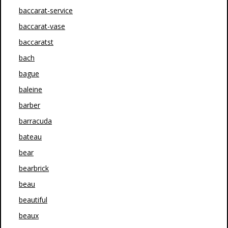
baccarat-service
baccarat-vase
baccaratst
bach
bague
baleine
barber
barracuda
bateau
bear
bearbrick
beau
beautiful
beaux