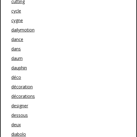
cutting
cycle
cygne
dailymotion
dance
dans
daum
dauphin
déco
décoration
décorations
designer
dessous
deux
diabolo