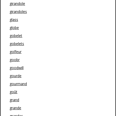
girandole
girandoles
glass
globe
gobelet
gobelets
golfeur
goobr
goodwill
gourde
gourmand
goût
grand
grande
grandes