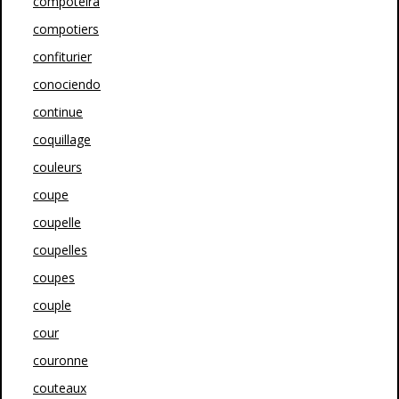
compoteira
compotiers
confiturier
conociendo
continue
coquillage
couleurs
coupe
coupelle
coupelles
coupes
couple
cour
couronne
couteaux