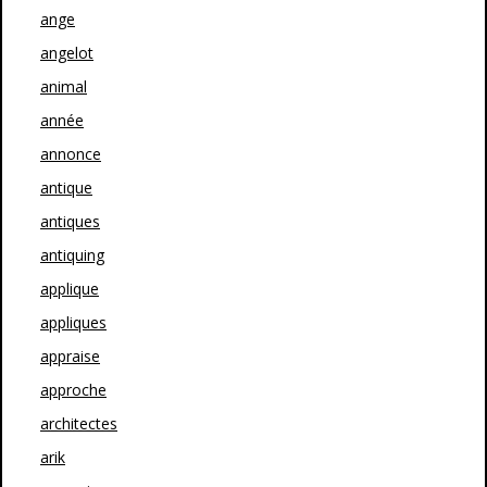
ange
angelot
animal
année
annonce
antique
antiques
antiquing
applique
appliques
appraise
approche
architectes
arik