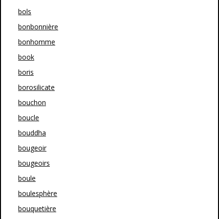
bols
bonbonnière
bonhomme
book
boris
borosilicate
bouchon
boucle
bouddha
bougeoir
bougeoirs
boule
boulesphère
bouquetière