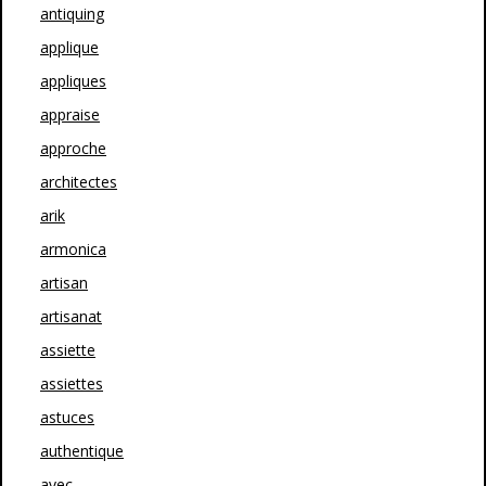
antiquing
applique
appliques
appraise
approche
architectes
arik
armonica
artisan
artisanat
assiette
assiettes
astuces
authentique
avec