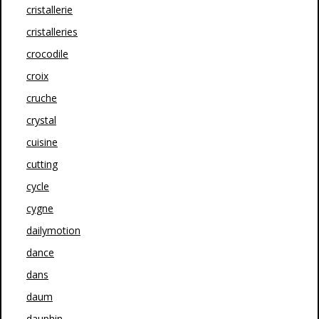
cristallerie
cristalleries
crocodile
croix
cruche
crystal
cuisine
cutting
cycle
cygne
dailymotion
dance
dans
daum
dauphin