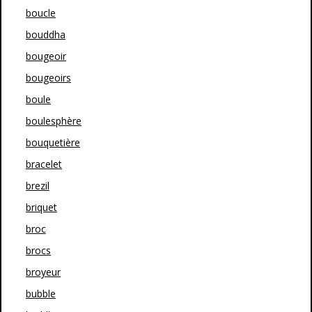
boucle
bouddha
bougeoir
bougeoirs
boule
boulesphère
bouquetière
bracelet
brezil
briquet
broc
brocs
broyeur
bubble