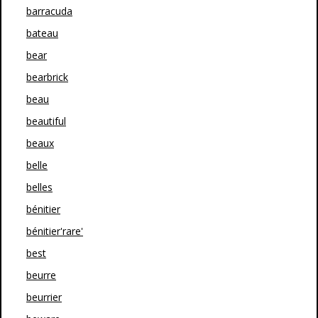
barracuda
bateau
bear
bearbrick
beau
beautiful
beaux
belle
belles
bénitier
bénitier'rare'
best
beurre
beurrier