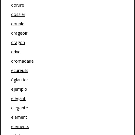
dorure
dossier
double
drageoir
dragon
drive
dromadaire
écureuils
églantier
ejemplo
élégant
elegante
elément
elements