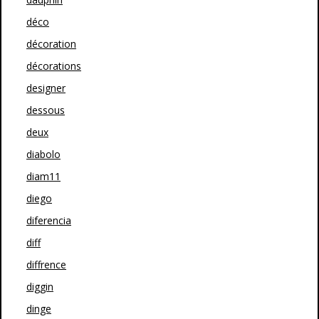
déco
décoration
décorations
designer
dessous
deux
diabolo
diam11
diego
diferencia
diff
diffrence
diggin
dinge