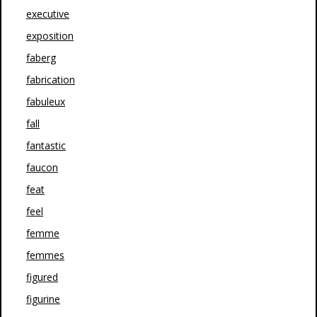
executive
exposition
faberg
fabrication
fabuleux
fall
fantastic
faucon
feat
feel
femme
femmes
figured
figurine