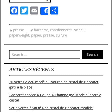
F
T
E
P
Share
ac
w
m
ar
e
itt
ai
ta
presse
baccarat
,
chardonneret
,
oiseau
,
b
er
l
g
paperweight
,
papier
,
presse
,
sulfure
o
er
o
Search
k
ARTICLES RÉCENTS
30 verres à eau modèle Livourne en cristal de Baccarat
(prix à la pièce)
Baccarat service 6 Coupe A Champagne Modéle Picardie
cristal
Set 6 verres à vin n°4 en cristal de Baccarat modèle