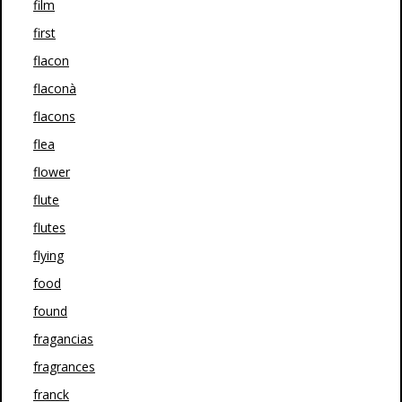
film
first
flacon
flaconà
flacons
flea
flower
flute
flutes
flying
food
found
fragancias
fragrances
franck