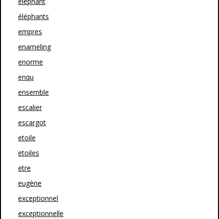
eléphant
éléphants
empres
enameling
enorme
enqu
ensemble
escalier
escargot
etoile
etoiles
etre
eugène
exceptionnel
exceptionnelle