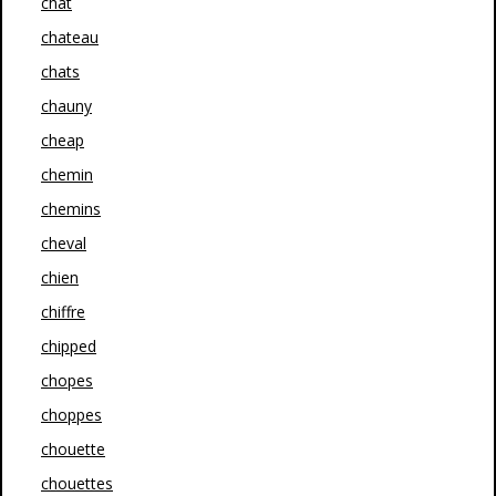
chat
chateau
chats
chauny
cheap
chemin
chemins
cheval
chien
chiffre
chipped
chopes
choppes
chouette
chouettes