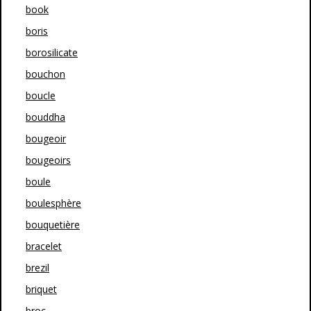
book
boris
borosilicate
bouchon
boucle
bouddha
bougeoir
bougeoirs
boule
boulesphère
bouquetière
bracelet
brezil
briquet
broc