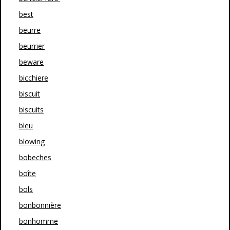
best
beurre
beurrier
beware
bicchiere
biscuit
biscuits
bleu
blowing
bobeches
boîte
bols
bonbonnière
bonhomme