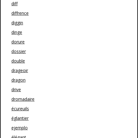
diff
diffrence
diggin
dinge
dorure
dossier
double
drageoir
dragon
drive
dromadaire
écureuils
églantier
ejemplo
élégant