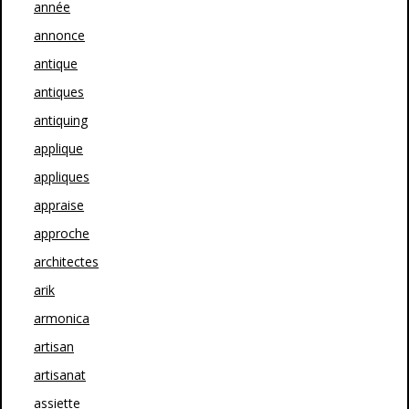
année
annonce
antique
antiques
antiquing
applique
appliques
appraise
approche
architectes
arik
armonica
artisan
artisanat
assiette