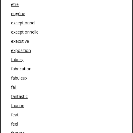
etre
eugène
exceptionnel
exceptionnelle
executive
exposition
faberg
fabrication
fabuleux
fall
fantastic
faucon
feat
feel