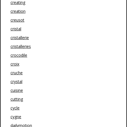
creating
creation
creusot
cristal
cristallerie
cristalleries
crocodile
croix
cruche
crystal
cuisine
cutting
cycle
cygne
dailymotion