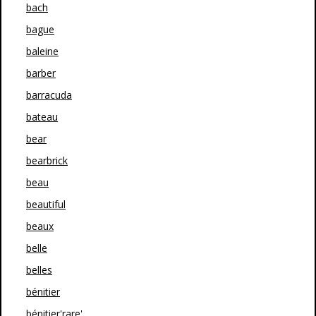
bach
bague
baleine
barber
barracuda
bateau
bear
bearbrick
beau
beautiful
beaux
belle
belles
bénitier
bénitier'rare'