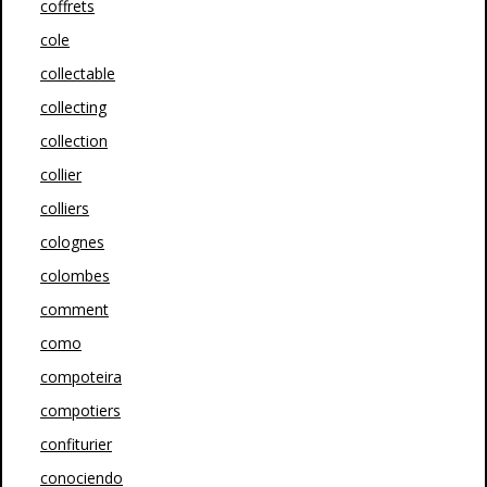
coffrets
cole
collectable
collecting
collection
collier
colliers
colognes
colombes
comment
como
compoteira
compotiers
confiturier
conociendo