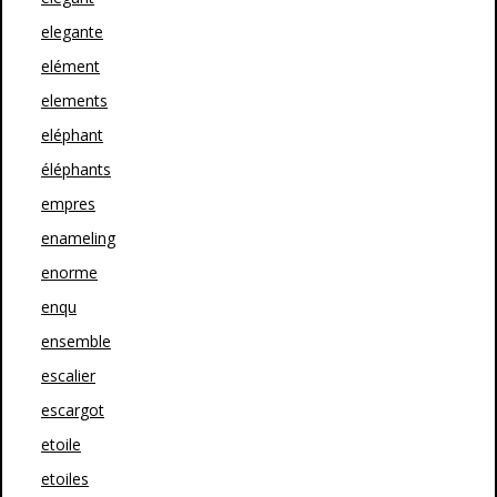
elegante
elément
elements
eléphant
éléphants
empres
enameling
enorme
enqu
ensemble
escalier
escargot
etoile
etoiles