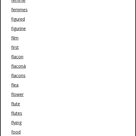
femme
femmes
figured
figurine
film
first
flacon
flaconà
flacons
flea
flower
flute
flutes
flying
food