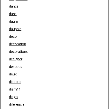
dance
dans
daum
dauphin
déco
décoration
décorations
designer
dessous
deux
diabolo
diam11
diego
diferencia