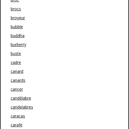
brocs
broyeur
bubble
buddha
burberry
buste
cadre
canard
canards
cancer
candélabre
candelabres
caracas
carafe