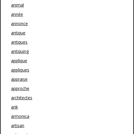
animal
année
annonce
antique
antiques
antiquing
applique
appliques
appraise
approche
architectes
arik
armonica
artisan