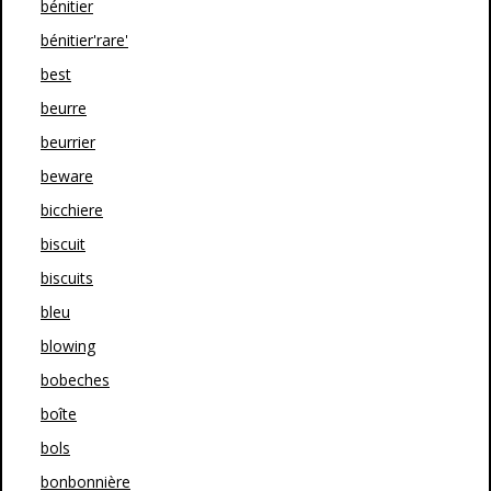
bénitier
bénitier'rare'
best
beurre
beurrier
beware
bicchiere
biscuit
biscuits
bleu
blowing
bobeches
boîte
bols
bonbonnière