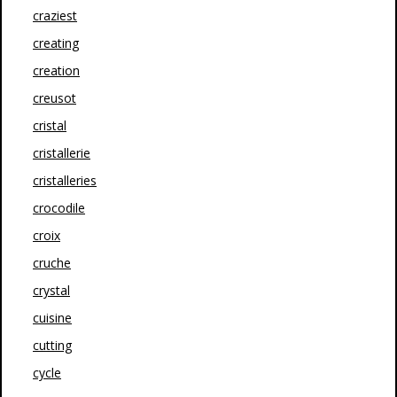
craziest
creating
creation
creusot
cristal
cristallerie
cristalleries
crocodile
croix
cruche
crystal
cuisine
cutting
cycle