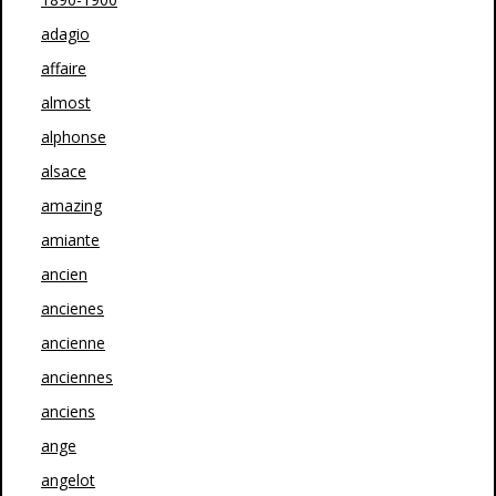
adagio
affaire
almost
alphonse
alsace
amazing
amiante
ancien
ancienes
ancienne
anciennes
anciens
ange
angelot