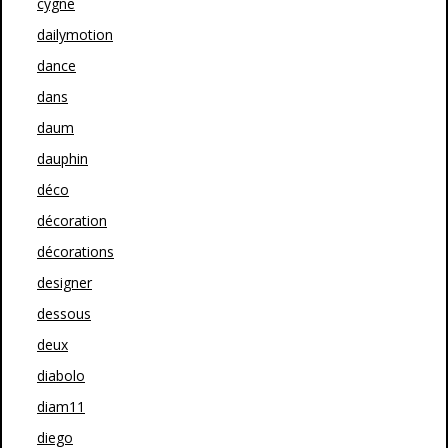
cygne
dailymotion
dance
dans
daum
dauphin
déco
décoration
décorations
designer
dessous
deux
diabolo
diam11
diego