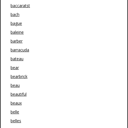
baccaratst
bach
bague
baleine
barber
barracuda
bateau
bear
bearbrick
beau
beautiful
beaux
belle
belles