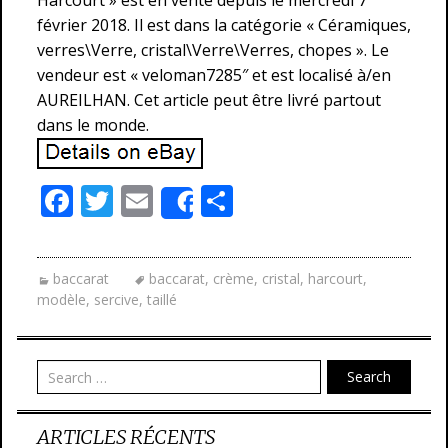
Harcourt » est en vente depuis le mercredi 7
février 2018. Il est dans la catégorie « Céramiques,
verres\Verre, cristal\Verre\Verres, chopes ». Le
vendeur est « veloman7285″ et est localisé à/en
AUREILHAN. Cet article peut être livré partout
dans le monde.
F
T
E
P
Share
ac
w
m
ar
e
itt
ai
ta
baccarat
baccarat
,
crème
,
cristal
,
harcourt
,
b
er
l
g
modèle
,
sercive
,
taillé
o
er
o
Search
k
ARTICLES RÉCENTS