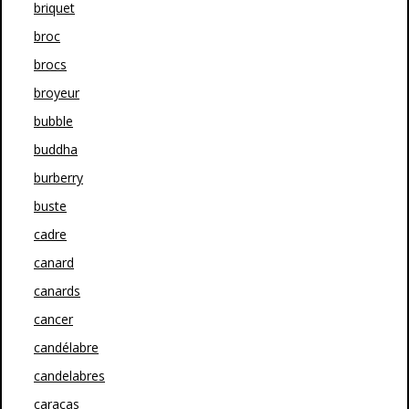
briquet
broc
brocs
broyeur
bubble
buddha
burberry
buste
cadre
canard
canards
cancer
candélabre
candelabres
caracas