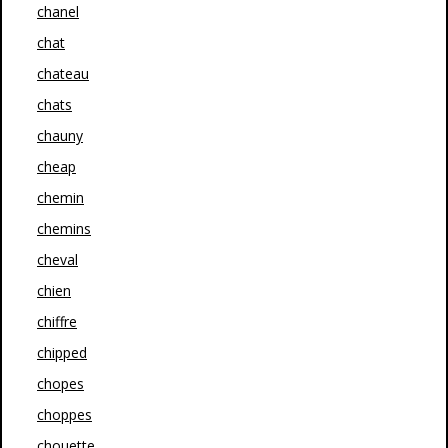
chanel
chat
chateau
chats
chauny
cheap
chemin
chemins
cheval
chien
chiffre
chipped
chopes
choppes
chouette