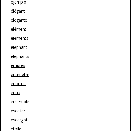
ejemplo
élégant
elegante
elément
elements
eléphant
éléphants
empres
enameling
enorme
enqu
ensemble
escalier
escargot
etoile