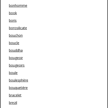
bonhomme
book
boris
borosilicate
bouchon
boucle
bouddha
bougeoir
bougeoirs
boule
boulesphère
bouquetière
bracelet
brezil