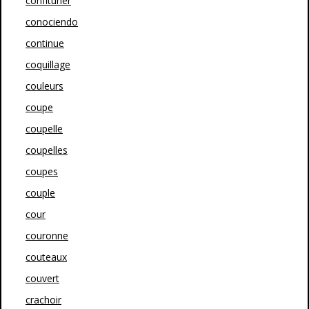
confiturier
conociendo
continue
coquillage
couleurs
coupe
coupelle
coupelles
coupes
couple
cour
couronne
couteaux
couvert
crachoir