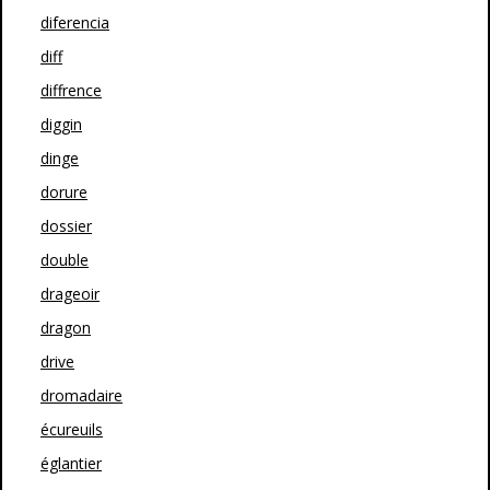
diferencia
diff
diffrence
diggin
dinge
dorure
dossier
double
drageoir
dragon
drive
dromadaire
écureuils
églantier