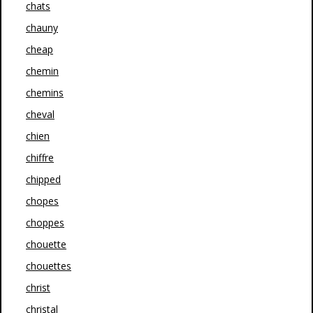
chats
chauny
cheap
chemin
chemins
cheval
chien
chiffre
chipped
chopes
choppes
chouette
chouettes
christ
christal