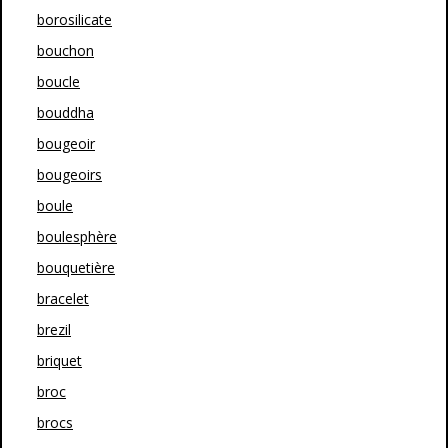
borosilicate
bouchon
boucle
bouddha
bougeoir
bougeoirs
boule
boulesphère
bouquetière
bracelet
brezil
briquet
broc
brocs