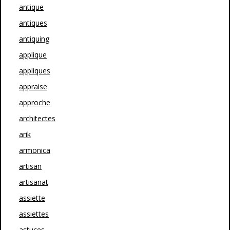
antique
antiques
antiquing
applique
appliques
appraise
approche
architectes
arik
armonica
artisan
artisanat
assiette
assiettes
astuces