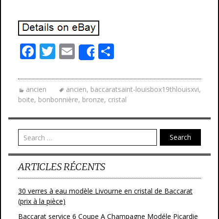
F
T
E
P
Share
ac
w
m
ar
e
itt
ai
ta
ancien
ancien
,
baccaratsaint-louisbox19thlouisxvi
,
b
er
l
g
boite
,
bonbonnière
,
bronze
,
cristal
o
er
o
Search
k
ARTICLES RÉCENTS
30 verres à eau modèle Livourne en cristal de Baccarat
(prix à la pièce)
Baccarat service 6 Coupe A Champagne Modéle Picardie