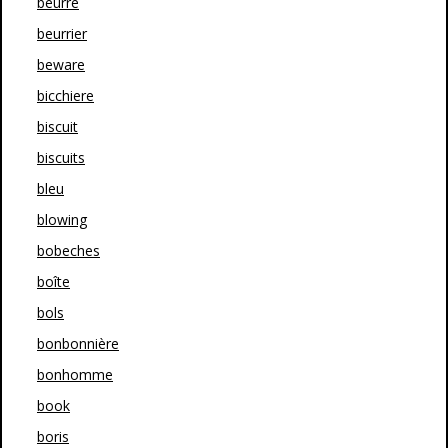
beurre
beurrier
beware
bicchiere
biscuit
biscuits
bleu
blowing
bobeches
boîte
bols
bonbonnière
bonhomme
book
boris