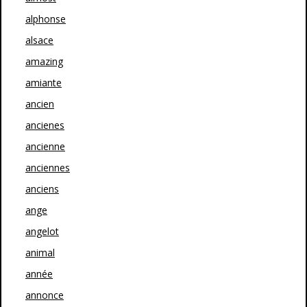
alphonse
alsace
amazing
amiante
ancien
ancienes
ancienne
anciennes
anciens
ange
angelot
animal
année
annonce