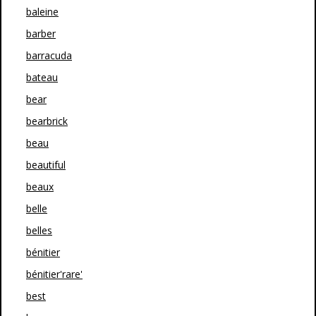
baleine
barber
barracuda
bateau
bear
bearbrick
beau
beautiful
beaux
belle
belles
bénitier
bénitier'rare'
best