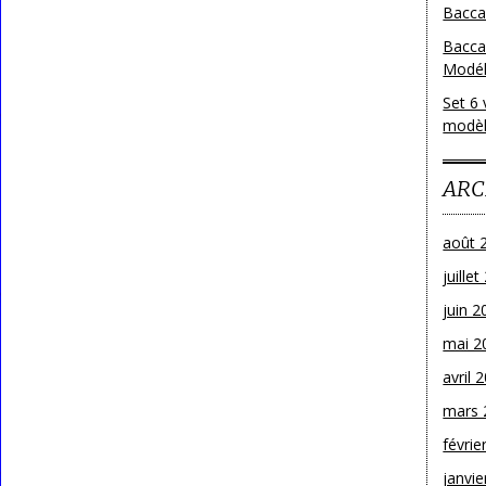
Baccar
Bacca
Modéle
Set 6 
modèl
ARC
août 
juille
juin 2
mai 2
avril 
mars 
févrie
janvie