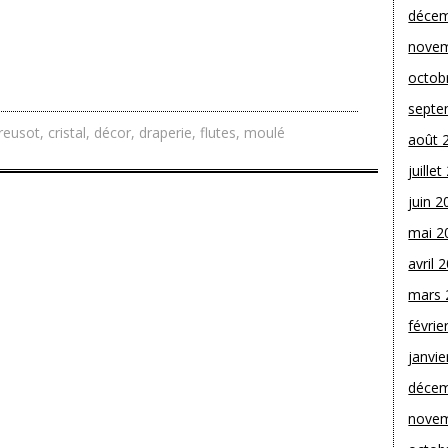
décem
novem
octob
septe
reusot
,
cristal
,
décor
,
draperie
,
flutes
,
moulé
août 
juille
juin 2
mai 2
avril 
mars 
févrie
janvie
décem
novem