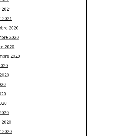
r 2021
r 2021
bre 2020
bre 2020
re 2020
mbre 2020
2020
t 2020
020
020
2020
2020
r 2020
r 2020