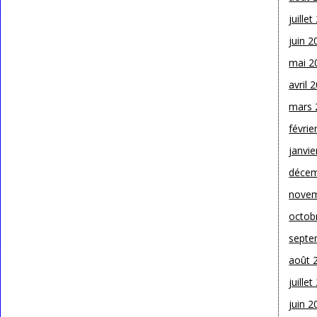
juille
juin 2
mai 2
avril 
mars 
févrie
janvie
décem
novem
octob
septe
août 
juille
juin 2