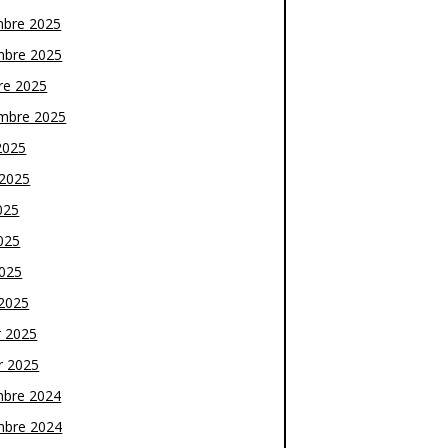
bre 2025
bre 2025
re 2025
mbre 2025
2025
t 2025
025
025
2025
2025
r 2025
r 2025
bre 2024
bre 2024