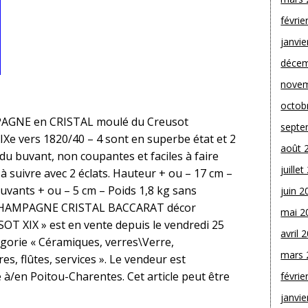
févrie
janvie
décem
novem
octob
PAGNE en CRISTAL moulé du Creusot
septe
e vers 1820/40 – 4 sont en superbe état et 2
août 
 du buvant, non coupantes et faciles à faire
juille
 à suivre avec 2 éclats. Hauteur + ou – 17 cm –
uvants + ou – 5 cm – Poids 1,8 kg sans
juin 2
ES CHAMPAGNE CRISTAL BACCARAT décor
mai 2
T XIX » est en vente depuis le vendredi 25
avril 
égorie « Céramiques, verres\Verre,
mars 
s, flûtes, services ». Le vendeur est
 à/en Poitou-Charentes. Cet article peut être
févrie
janvie