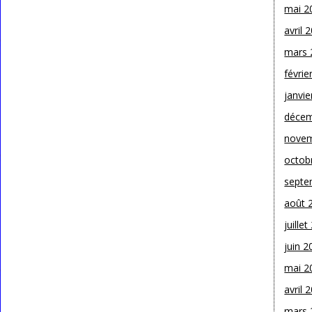
mai 2
avril 
mars 
févrie
janvie
décem
novem
octob
septe
août 
juille
juin 2
mai 2
avril 
mars 