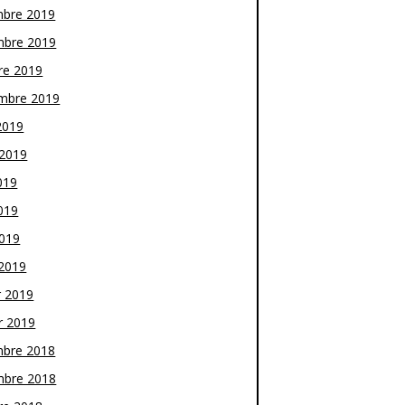
bre 2019
bre 2019
re 2019
mbre 2019
2019
t 2019
019
019
2019
2019
r 2019
r 2019
bre 2018
bre 2018