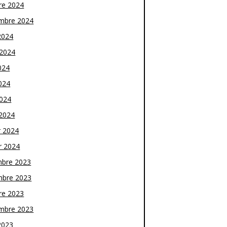
re 2024
mbre 2024
2024
t 2024
024
024
2024
2024
r 2024
r 2024
bre 2023
bre 2023
re 2023
mbre 2023
2023