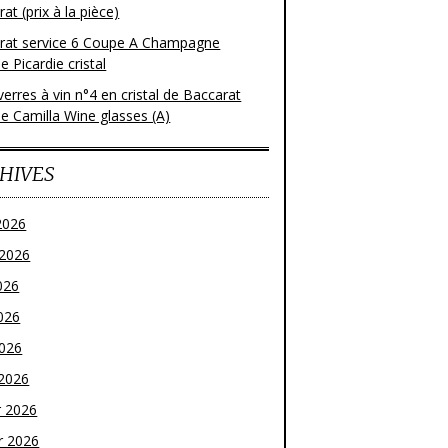
at (prix à la pièce)
rat service 6 Coupe A Champagne
 Picardie cristal
verres à vin n°4 en cristal de Baccarat
e Camilla Wine glasses (A)
HIVES
2026
t 2026
026
026
2026
2026
r 2026
r 2026