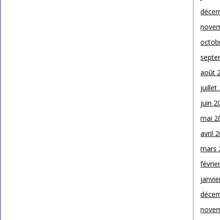
décem
novem
octob
septe
août 
juille
juin 2
mai 2
avril 
mars 
févrie
janvie
décem
novem