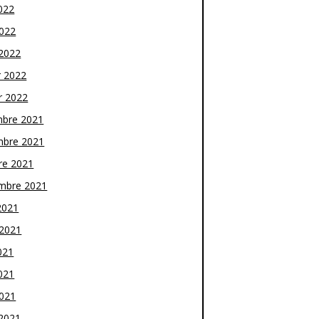
022
2022
2022
r 2022
r 2022
bre 2021
bre 2021
re 2021
mbre 2021
2021
t 2021
021
021
2021
2021