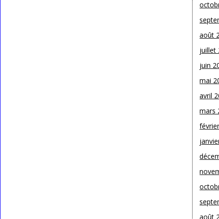
octob
septe
août 
juille
juin 2
mai 2
avril 
mars 
févrie
janvie
décem
novem
octob
septe
août 