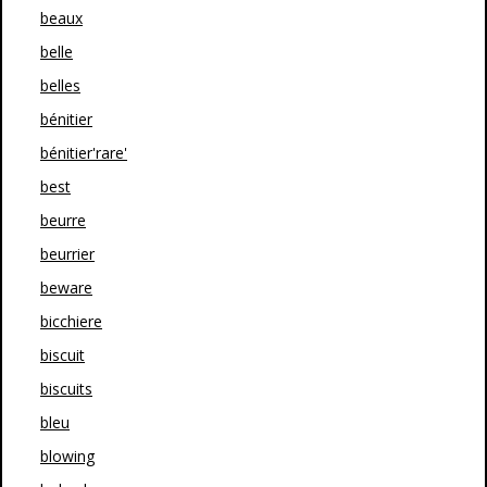
beaux
belle
belles
bénitier
bénitier'rare'
best
beurre
beurrier
beware
bicchiere
biscuit
biscuits
bleu
blowing