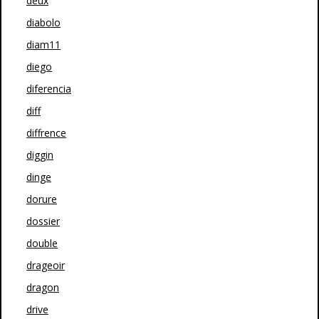
deux
diabolo
diam11
diego
diferencia
diff
diffrence
diggin
dinge
dorure
dossier
double
drageoir
dragon
drive