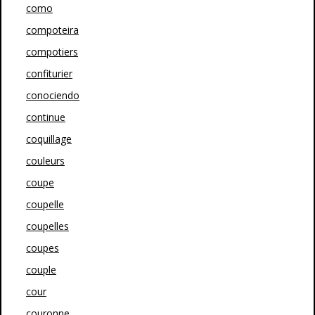
como
compoteira
compotiers
confiturier
conociendo
continue
coquillage
couleurs
coupe
coupelle
coupelles
coupes
couple
cour
couronne