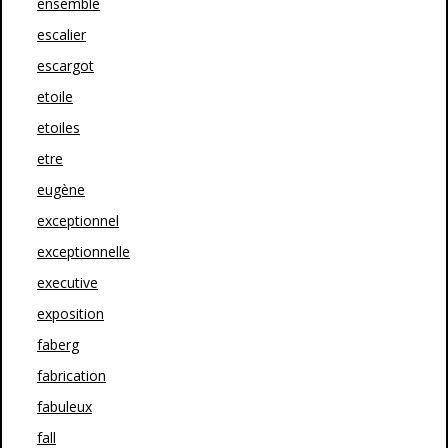
ensemble
escalier
escargot
etoile
etoiles
etre
eugène
exceptionnel
exceptionnelle
executive
exposition
faberg
fabrication
fabuleux
fall