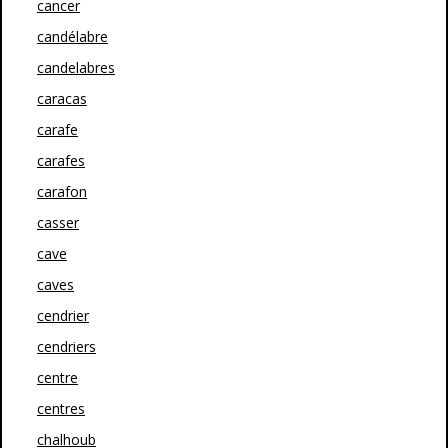
cancer
candélabre
candelabres
caracas
carafe
carafes
carafon
casser
cave
caves
cendrier
cendriers
centre
centres
chalhoub