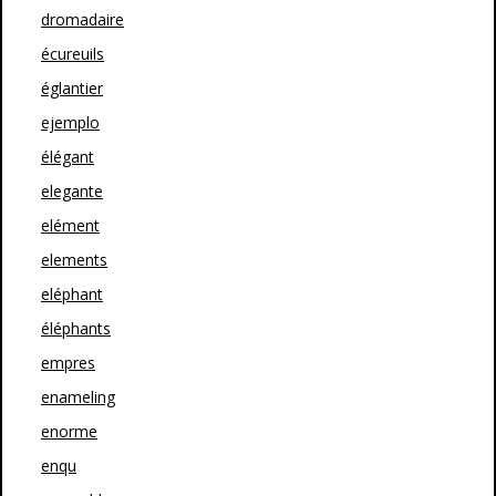
dromadaire
écureuils
églantier
ejemplo
élégant
elegante
elément
elements
eléphant
éléphants
empres
enameling
enorme
enqu