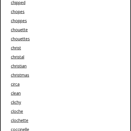
chipped
chopes
choppes
chouette
chouettes
christ
christal
christian
christmas
circa
clean
clichy
cloche
clochette
coccinelle