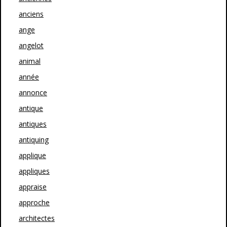
anciens
ange
angelot
animal
année
annonce
antique
antiques
antiquing
applique
appliques
appraise
approche
architectes