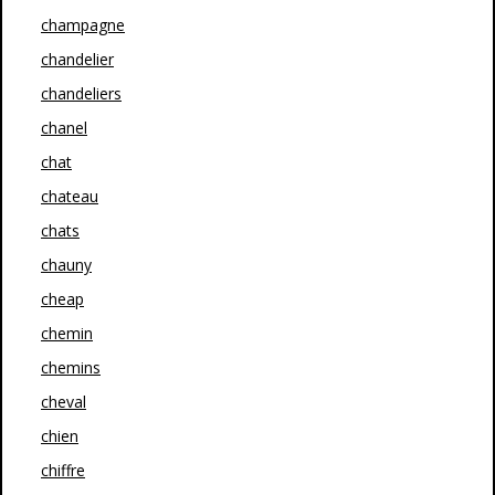
champagne
chandelier
chandeliers
chanel
chat
chateau
chats
chauny
cheap
chemin
chemins
cheval
chien
chiffre