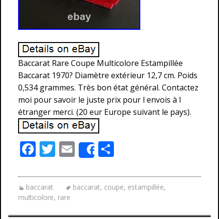
Baccarat Rare Coupe Multicolore Estampillée
Baccarat 1970? Diamètre extérieur 12,7 cm. Poids
0,534 grammes. Très bon état général. Contactez
moi pour savoir le juste prix pour l envois à l
étranger merci. (20 eur Europe suivant le pays).
F
T
E
P
Share
ac
w
m
ar
e
itt
ai
ta
baccarat
baccarat
,
coupe
,
estampillée
,
b
er
l
g
multicolore
,
rare
o
er