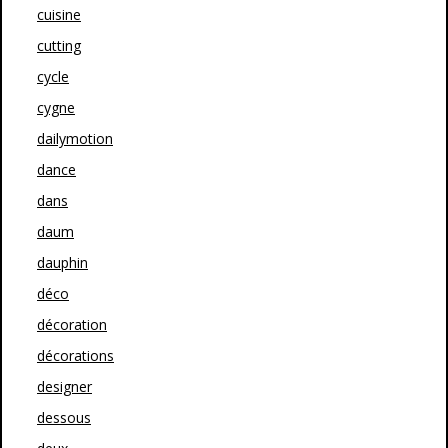
cuisine
cutting
cycle
cygne
dailymotion
dance
dans
daum
dauphin
déco
décoration
décorations
designer
dessous