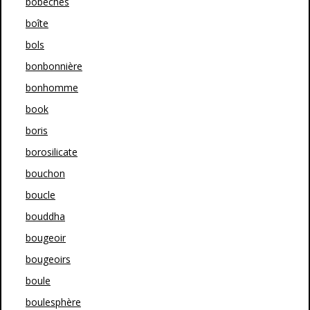
bobeches
boîte
bols
bonbonnière
bonhomme
book
boris
borosilicate
bouchon
boucle
bouddha
bougeoir
bougeoirs
boule
boulesphère