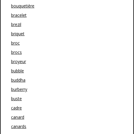
bouquetière
bracelet
brezil
briquet
broc
brocs
broyeur
bubble
buddha
burberry
buste
cadre
canard
canards