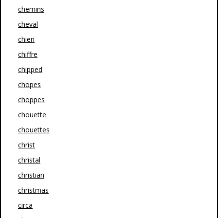
chemins
cheval
chien
chiffre
chipped
chopes
choppes
chouette
chouettes
christ
christal
christian
christmas
circa