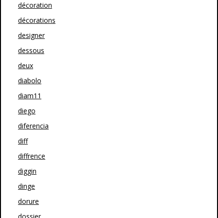
décoration
décorations
designer
dessous
deux
diabolo
diam11
diego
diferencia
diff
diffrence
diggin
dinge
dorure
dossier