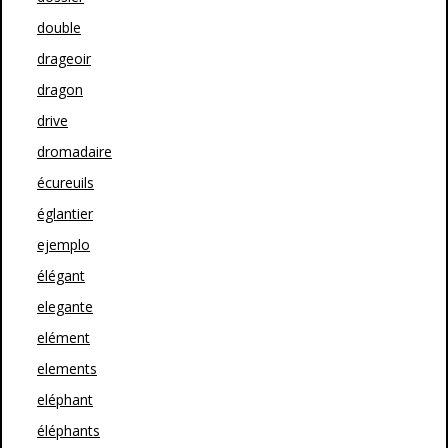
double
drageoir
dragon
drive
dromadaire
écureuils
églantier
ejemplo
élégant
elegante
elément
elements
eléphant
éléphants