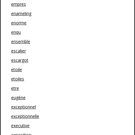
empres
enameling
enorme
enqu
ensemble
escalier
escargot
etoile
etoiles
etre
eugène
exceptionnel
exceptionnelle
executive
exposition