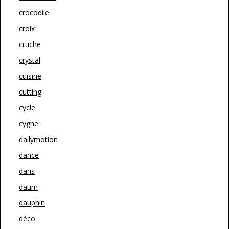
crocodile
croix
cruche
crystal
cuisine
cutting
cycle
cygne
dailymotion
dance
dans
daum
dauphin
déco