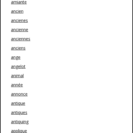
amiante
ancien
ancienes
ancienne
anciennes
anciens
ange
angelot
animal
année
annonce
antique
antiques
antiquing
applique