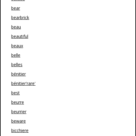
bear
bearbrick
beau
beautiful
beaux
belle
belles
bénitier
bénitier'rare'
best
beurre
beurrier
beware
bicchiere