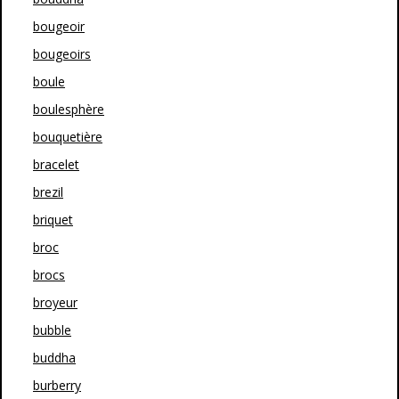
bougeoir
bougeoirs
boule
boulesphère
bouquetière
bracelet
brezil
briquet
broc
brocs
broyeur
bubble
buddha
burberry