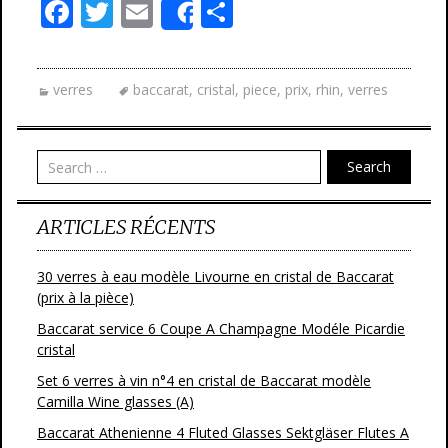
F
T
E
P
Share
ac
w
m
ar
e
itt
ai
ta
verres
baccarat
,
cristal
,
piece
,
prix
,
rhin
,
verres
b
er
l
g
o
er
o
Search
k
ARTICLES RÉCENTS
30 verres à eau modèle Livourne en cristal de Baccarat
(prix à la pièce)
Baccarat service 6 Coupe A Champagne Modéle Picardie
cristal
Set 6 verres à vin n°4 en cristal de Baccarat modèle
Camilla Wine glasses (A)
Baccarat Athenienne 4 Fluted Glasses Sektgläser Flutes A