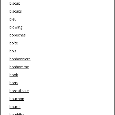
biscuit
biscuits
bleu
blowing
bobeches
boîte
bols
bonbonnière
bonhomme
book
boris
borosilicate
bouchon
boucle
bouddha