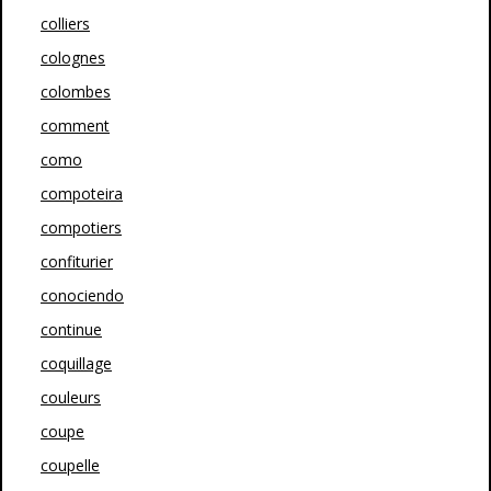
colliers
colognes
colombes
comment
como
compoteira
compotiers
confiturier
conociendo
continue
coquillage
couleurs
coupe
coupelle