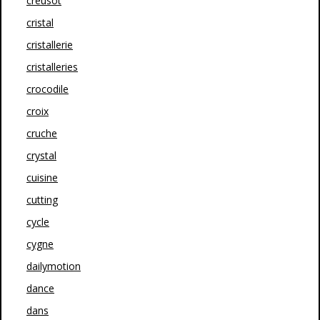
creusot
cristal
cristallerie
cristalleries
crocodile
croix
cruche
crystal
cuisine
cutting
cycle
cygne
dailymotion
dance
dans