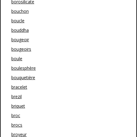
borosilicate
bouchon
boucle
bouddha
bougeoir
bougeoirs
boule
boulesphère
bouquetière
bracelet
brezil
briquet
broc
brocs
broyeur