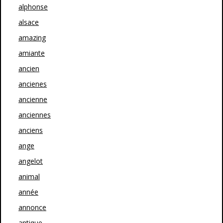
alphonse
alsace
amazing
amiante
ancien
ancienes
ancienne
anciennes
anciens
ange
angelot
animal
année
annonce
antique