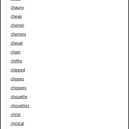
chauny
cheap
chemin
chemins
cheval
chien
chiffre
chipped
chopes
choppes
chouette
chouettes
christ
christal