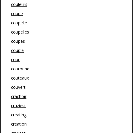
couleurs
coupe
coupelle
coupelles
coupes
couple
cour
couronne
couteaux
couvert
crachoir
craziest
creating
creation