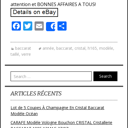
attention et BONNES AFFAIRES A TOUS!
F
T
E
P
Share
ac
w
m
ar
e
itt
ai
ta
baccarat
année
,
baccarat
,
cristal
,
h165
,
modèle
,
b
er
l
g
taillé
,
verre
o
er
o
Search
k
ARTICLES RÉCENTS
Lot de 5 Coupes À Champagne En Cristal Baccarat
Modèle Océan
CARAFE Modèle Vologne Bouchon CRISTAL Cristallerie