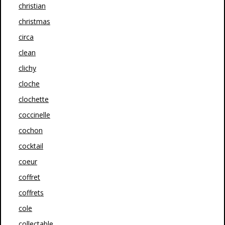
christian
christmas
circa
clean
clichy
cloche
clochette
coccinelle
cochon
cocktail
coeur
coffret
coffrets
cole
collectable