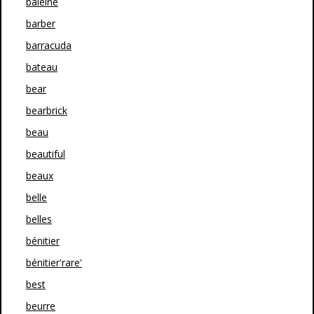
baleine
barber
barracuda
bateau
bear
bearbrick
beau
beautiful
beaux
belle
belles
bénitier
bénitier'rare'
best
beurre