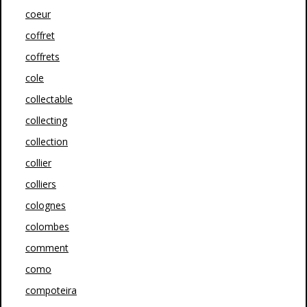
coeur
coffret
coffrets
cole
collectable
collecting
collection
collier
colliers
colognes
colombes
comment
como
compoteira