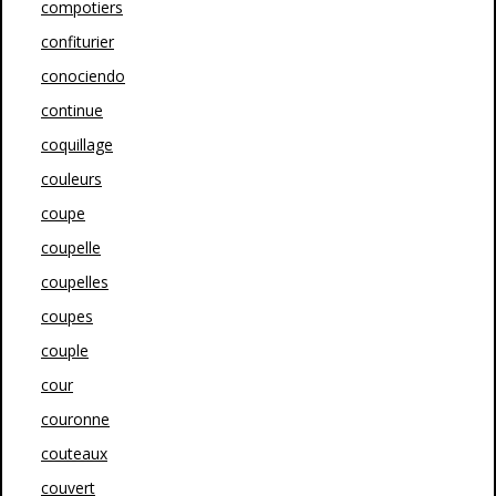
compotiers
confiturier
conociendo
continue
coquillage
couleurs
coupe
coupelle
coupelles
coupes
couple
cour
couronne
couteaux
couvert