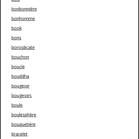
bonbonnière
bonhomme
book
boris
borosilicate
bouchon
boucle
bouddha
bougeoir
bougeoirs
boule
boulesphère
bouquetière
bracelet