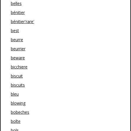
belles
bénitier
bénitier'rare'
best
beurre
beurrier
beware
bicchiere
biscuit
biscuits
bleu
blowing
bobeches
boîte
bols