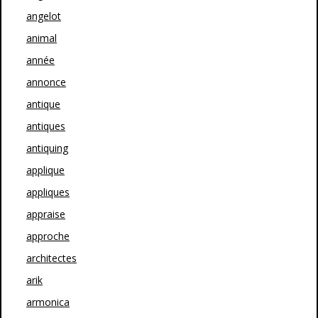
angelot
animal
année
annonce
antique
antiques
antiquing
applique
appliques
appraise
approche
architectes
arik
armonica