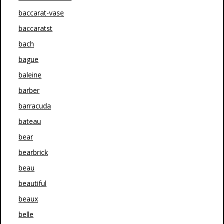
baccarat-vase
baccaratst
bach
bague
baleine
barber
barracuda
bateau
bear
bearbrick
beau
beautiful
beaux
belle