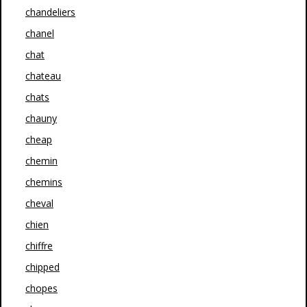
chandeliers
chanel
chat
chateau
chats
chauny
cheap
chemin
chemins
cheval
chien
chiffre
chipped
chopes