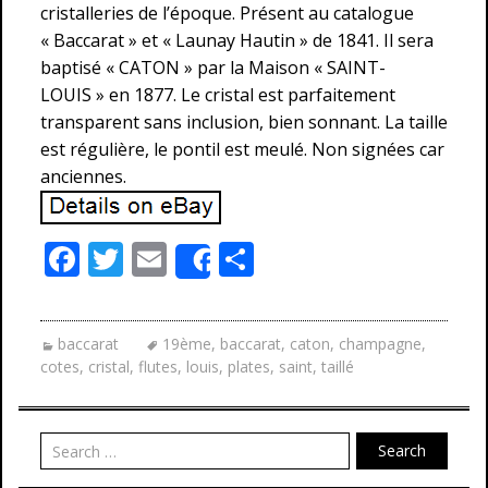
cristalleries de l’époque. Présent au catalogue
« Baccarat » et « Launay Hautin » de 1841. Il sera
baptisé « CATON » par la Maison « SAINT-
LOUIS » en 1877. Le cristal est parfaitement
transparent sans inclusion, bien sonnant. La taille
est régulière, le pontil est meulé. Non signées car
anciennes.
F
T
E
P
Share
ac
w
m
ar
e
itt
ai
ta
baccarat
19ème
,
baccarat
,
caton
,
champagne
,
b
er
l
g
cotes
,
cristal
,
flutes
,
louis
,
plates
,
saint
,
taillé
o
er
o
Search
k