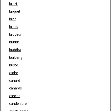
brezil
briquet
broc
brocs
broyeur
bubble
buddha
burberry
buste
cadre
canard
canards
cancer
candélabre