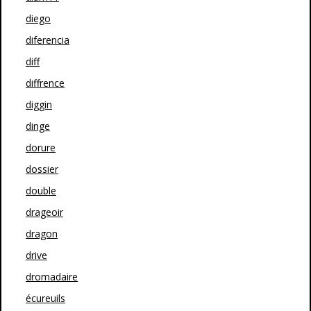
diego
diferencia
diff
diffrence
diggin
dinge
dorure
dossier
double
drageoir
dragon
drive
dromadaire
écureuils