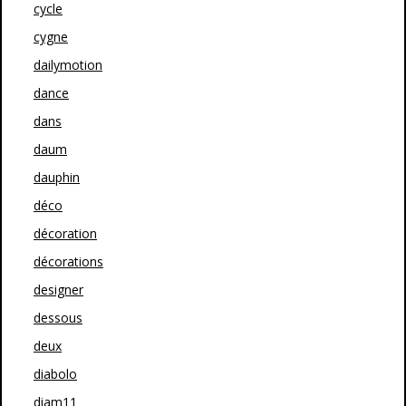
cycle
cygne
dailymotion
dance
dans
daum
dauphin
déco
décoration
décorations
designer
dessous
deux
diabolo
diam11