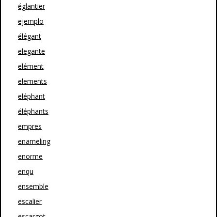
églantier
ejemplo
élégant
elegante
elément
elements
eléphant
éléphants
empres
enameling
enorme
enqu
ensemble
escalier
escargot