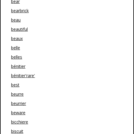
bear
bearbrick
beau
beautiful
beaux
belle
belles
bénitier
bénitier'rare'
best
beurre
beurrier
beware
bicchiere
biscuit