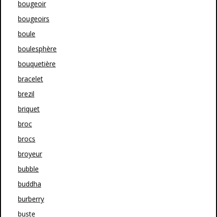
bougeoir
bougeoirs
boule
boulesphère
bouquetière
bracelet
brezil
briquet
broc
brocs
broyeur
bubble
buddha
burberry
buste