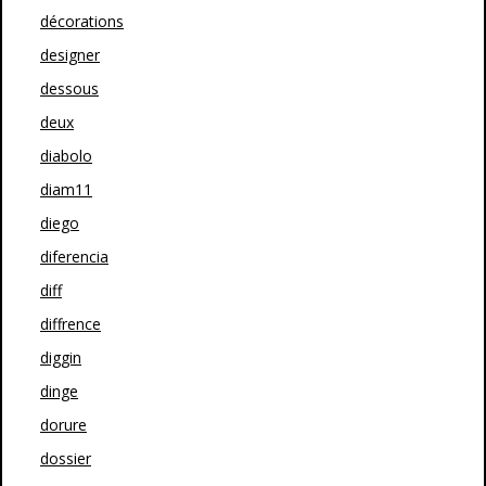
décorations
designer
dessous
deux
diabolo
diam11
diego
diferencia
diff
diffrence
diggin
dinge
dorure
dossier