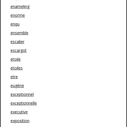
enameling
enorme
enqu
ensemble
escalier
escargot
etoile
etoiles
etre
eugène
exceptionnel
exceptionnelle
executive
exposition