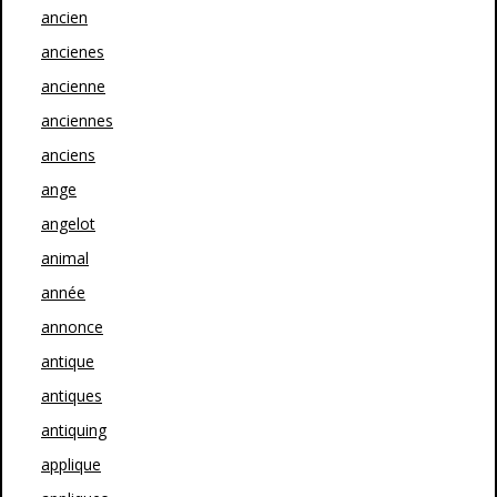
ancien
ancienes
ancienne
anciennes
anciens
ange
angelot
animal
année
annonce
antique
antiques
antiquing
applique