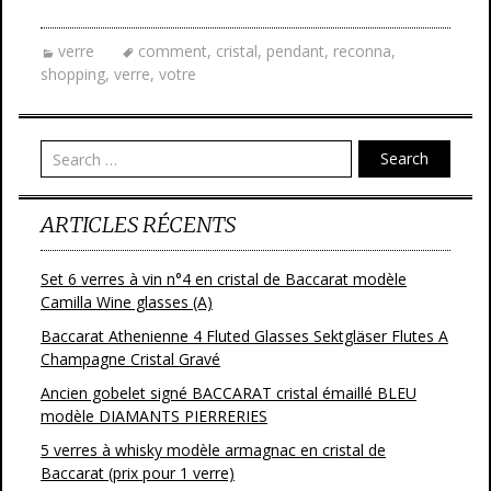
ac
w
m
ar
e
itt
ai
ta
verre
comment
,
cristal
,
pendant
,
reconna
,
b
er
l
g
shopping
,
verre
,
votre
o
er
o
Search
k
ARTICLES RÉCENTS
Set 6 verres à vin n°4 en cristal de Baccarat modèle
Camilla Wine glasses (A)
Baccarat Athenienne 4 Fluted Glasses Sektgläser Flutes A
Champagne Cristal Gravé
Ancien gobelet signé BACCARAT cristal émaillé BLEU
modèle DIAMANTS PIERRERIES
5 verres à whisky modèle armagnac en cristal de
Baccarat (prix pour 1 verre)