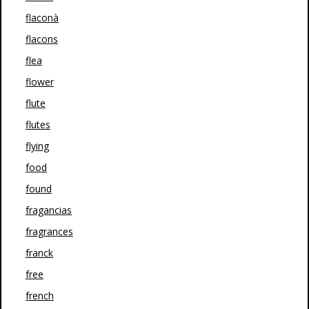
flaconà
flacons
flea
flower
flute
flutes
flying
food
found
fragancias
fragrances
franck
free
french