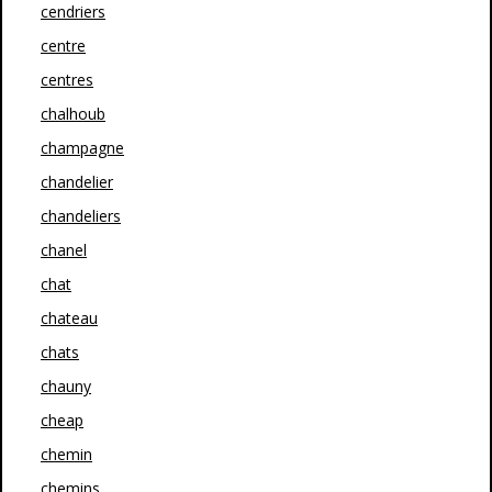
cendriers
centre
centres
chalhoub
champagne
chandelier
chandeliers
chanel
chat
chateau
chats
chauny
cheap
chemin
chemins