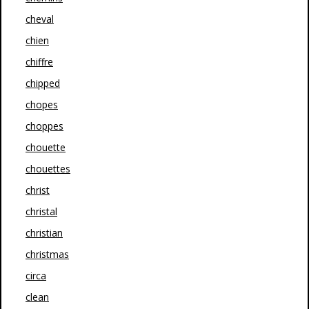
cheval
chien
chiffre
chipped
chopes
choppes
chouette
chouettes
christ
christal
christian
christmas
circa
clean