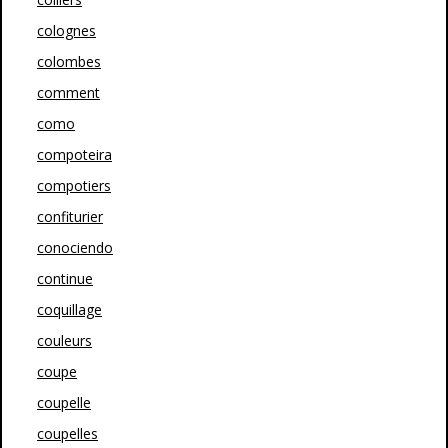
colognes
colombes
comment
como
compoteira
compotiers
confiturier
conociendo
continue
coquillage
couleurs
coupe
coupelle
coupelles