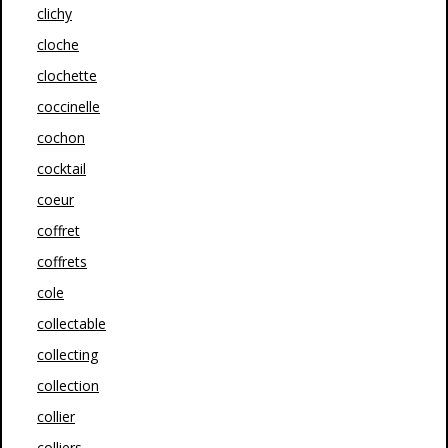
clichy
cloche
clochette
coccinelle
cochon
cocktail
coeur
coffret
coffrets
cole
collectable
collecting
collection
collier
colliers