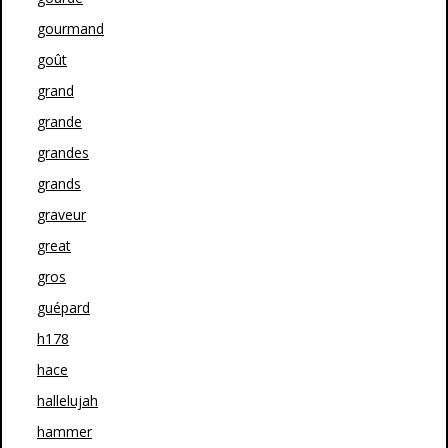
gourmand
goût
grand
grande
grandes
grands
graveur
great
gros
guépard
h178
hace
hallelujah
hammer