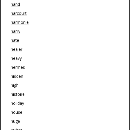
hand
harcourt
harmonie
harry
hate
healer
heavy
hermes
hidden
high
histoire
holiday
house
huge