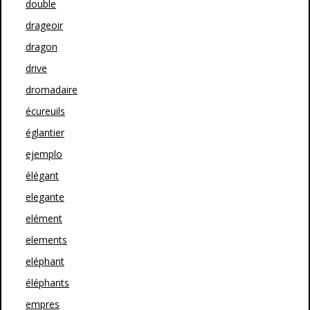
double
drageoir
dragon
drive
dromadaire
écureuils
églantier
ejemplo
élégant
elegante
elément
elements
eléphant
éléphants
empres