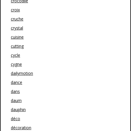
crocodile
croix
cruche
crystal
cuisine
cutting
cycle
cygne
dailymotion
dance
dans
daum
dauphin
déco
décoration