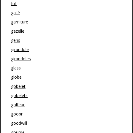
full
gallé
garniture
gazelle
gens
girandole
girandoles
glass
globe
gobelet
gobelets
golfeur
goobr
goodwill
gourde