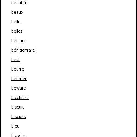
beautiful
beaux
belle
belles
bénitier
bénitier'rare'
best
beurre
beurrier
beware
bicchiere
biscuit
biscuits
bleu
blowing