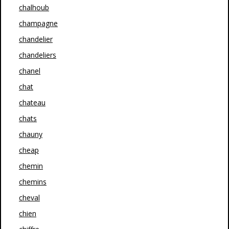
chalhoub
champagne
chandelier
chandeliers
chanel
chat
chateau
chats
chauny
cheap
chemin
chemins
cheval
chien