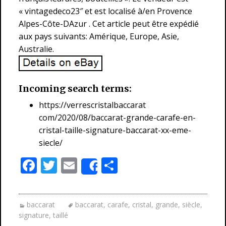
« vintagedeco23″ et est localisé à/en Provence
Alpes-Côte-DAzur . Cet article peut être expédié
aux pays suivants: Amérique, Europe, Asie,
Australie.
Incoming search terms:
https://verrescristalbaccarat
com/2020/08/baccarat-grande-carafe-en-
cristal-taille-signature-baccarat-xx-eme-
siecle/
F
T
E
P
Share
ac
w
m
ar
e
itt
ai
ta
baccarat
baccarat
,
carafe
,
cristal
,
grande
,
siècle
,
b
er
l
g
signature
,
taillé