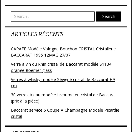
o
er
o
Search
k
ARTICLES RÉCENTS
CARAFE Modèle Vologne Bouchon CRISTAL Cristallerie
BACCARAT 1995 12MAG 27/07
Verre à vin du Rhin cristal de Baccarat modèle S1134
orange Roemer glass
Verres à whisky modèle Sévigné cristal de Baccarat H9
cm
30 verres à eau modèle Livourne en cristal de Baccarat
(prix à la pièce)
Baccarat service 6 Coupe A Champagne Modéle Picardie
cristal