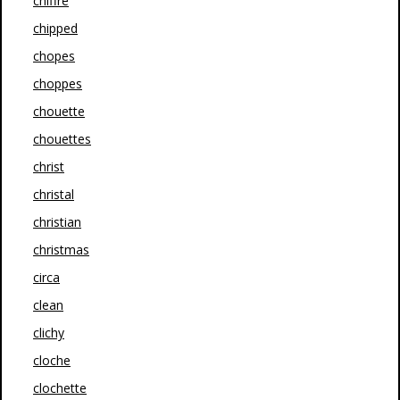
chiffre
chipped
chopes
choppes
chouette
chouettes
christ
christal
christian
christmas
circa
clean
clichy
cloche
clochette