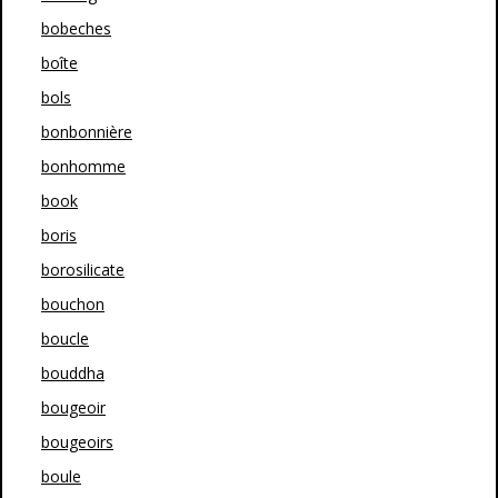
bobeches
boîte
bols
bonbonnière
bonhomme
book
boris
borosilicate
bouchon
boucle
bouddha
bougeoir
bougeoirs
boule