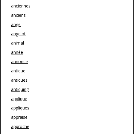
anciennes
anciens
ange
angelot
animal
année
annonce
antique
antiques
antiquing
applique
appliques
appraise
approche