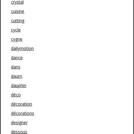
crystal
cuisine
cutting
cycle
cygne
dailymotion
dance
dans
daum
dauphin
déco
décoration
décorations
designer
dessous