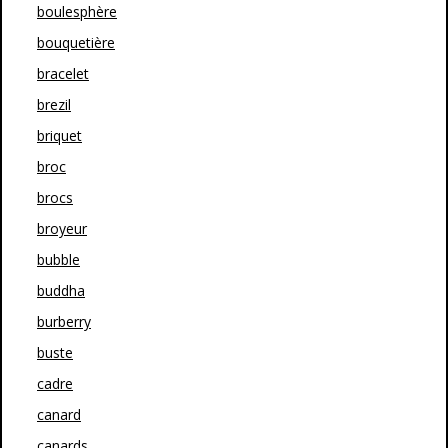
boulesphère
bouquetière
bracelet
brezil
briquet
broc
brocs
broyeur
bubble
buddha
burberry
buste
cadre
canard
canards