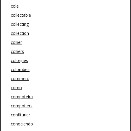
cole
collectable
collecting
collection
collier
colliers
colognes
colombes
comment
como
compoteira
compotiers
confiturier
conociendo