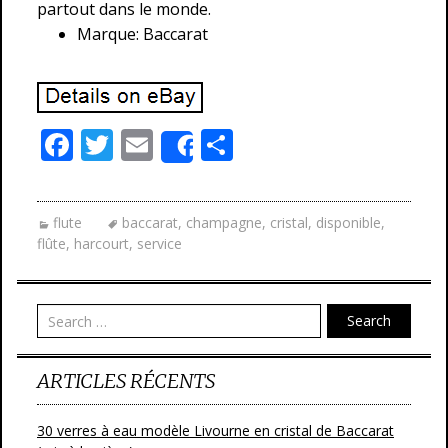
partout dans le monde.
Marque: Baccarat
F
T
E
P
Share
ac
w
m
ar
e
itt
ai
ta
flute
baccarat
,
champagne
,
cristal
,
disponible
,
b
er
l
g
flûte
,
harcourt
,
service
o
er
o
Search
k
ARTICLES RÉCENTS
30 verres à eau modèle Livourne en cristal de Baccarat