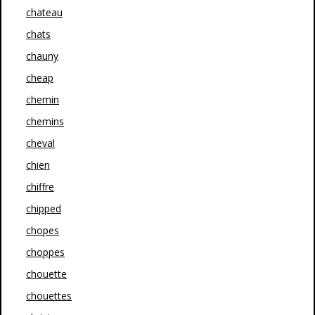
chateau
chats
chauny
cheap
chemin
chemins
cheval
chien
chiffre
chipped
chopes
choppes
chouette
chouettes