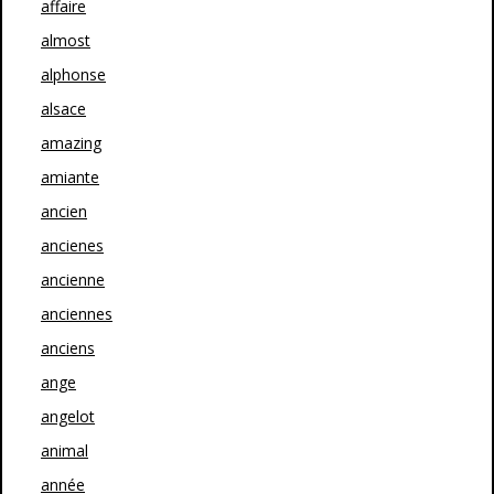
affaire
almost
alphonse
alsace
amazing
amiante
ancien
ancienes
ancienne
anciennes
anciens
ange
angelot
animal
année