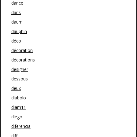
dance
dans
daum
dauphin
déco
décoration
décorations
designer
dessous
deux
diabolo
diam11
diego
diferencia
diff