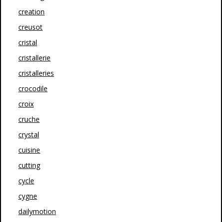
creation
creusot
cristal
cristallerie
cristalleries
crocodile
croix
cruche
crystal
cuisine
cutting
cycle
cygne
dailymotion