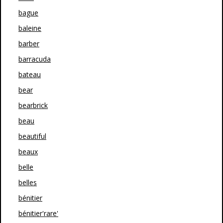
bague
baleine
barber
barracuda
bateau
bear
bearbrick
beau
beautiful
beaux
belle
belles
bénitier
bénitier'rare'