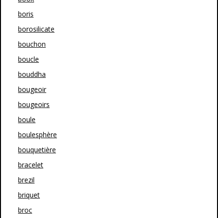
boris
borosilicate
bouchon
boucle
bouddha
bougeoir
bougeoirs
boule
boulesphère
bouquetière
bracelet
brezil
briquet
broc