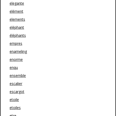
elegante
elément
elements
eléphant
éléphants
empres
enameling
enorme
enqu
ensemble
escalier
escargot
etoile
etoiles
etre