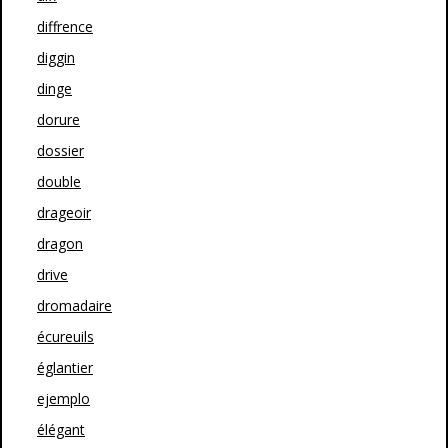
diffrence
diggin
dinge
dorure
dossier
double
drageoir
dragon
drive
dromadaire
écureuils
églantier
ejemplo
élégant