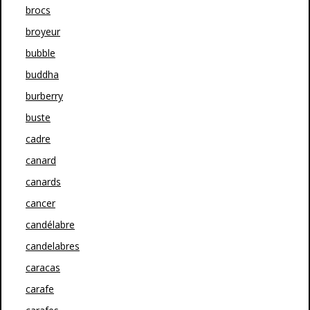
brocs
broyeur
bubble
buddha
burberry
buste
cadre
canard
canards
cancer
candélabre
candelabres
caracas
carafe