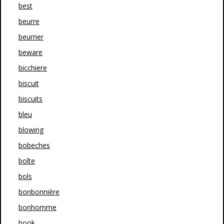
best
beurre
beurrier
beware
bicchiere
biscuit
biscuits
bleu
blowing
bobeches
boîte
bols
bonbonnière
bonhomme
book