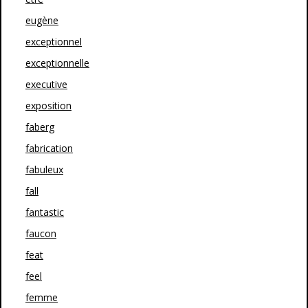
eugène
exceptionnel
exceptionnelle
executive
exposition
faberg
fabrication
fabuleux
fall
fantastic
faucon
feat
feel
femme