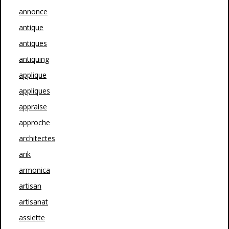
annonce
antique
antiques
antiquing
applique
appliques
appraise
approche
architectes
arik
armonica
artisan
artisanat
assiette