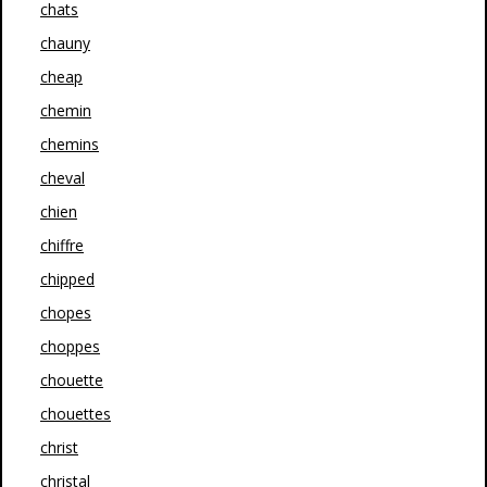
chats
chauny
cheap
chemin
chemins
cheval
chien
chiffre
chipped
chopes
choppes
chouette
chouettes
christ
christal