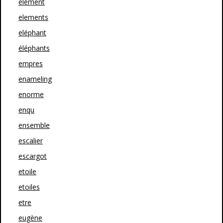
elément
elements
eléphant
éléphants
empres
enameling
enorme
enqu
ensemble
escalier
escargot
etoile
etoiles
etre
eugène