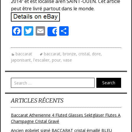
2014″ et est localisé à/en SAINT-OUEN. Cet article
peut être livré partout dans le monde.
F
T
E
P
Share
ac
w
m
ar
e
itt
ai
ta
baccarat
baccarat
,
bronze
,
cristal
,
dore
,
b
er
l
g
japonisant
,
l'escalier
,
pour
,
vase
o
er
o
Search
k
ARTICLES RÉCENTS
Baccarat Athenienne 4 Fluted Glasses Sektgläser Flutes A
Champagne Cristal Gravé
Ancien gobelet signé BACCARAT cristal émaillé BLEU