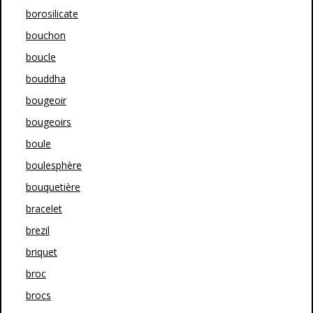
borosilicate
bouchon
boucle
bouddha
bougeoir
bougeoirs
boule
boulesphère
bouquetière
bracelet
brezil
briquet
broc
brocs