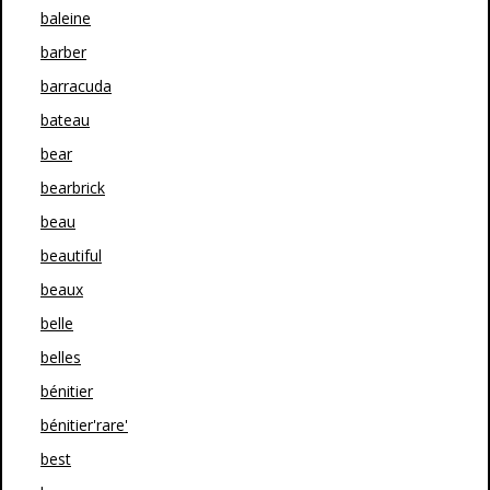
baleine
barber
barracuda
bateau
bear
bearbrick
beau
beautiful
beaux
belle
belles
bénitier
bénitier'rare'
best