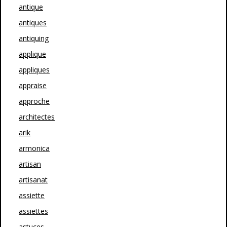
antique
antiques
antiquing
applique
appliques
appraise
approche
architectes
arik
armonica
artisan
artisanat
assiette
assiettes
astuces