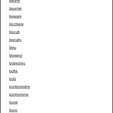
beurre
beurrier
beware
bicchiere
biscuit
biscuits
bleu
blowing
bobeches
boîte
bols
bonbonnière
bonhomme
book
boris