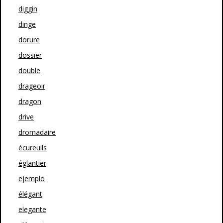
diggin
dinge
dorure
dossier
double
drageoir
dragon
drive
dromadaire
écureuils
églantier
ejemplo
élégant
elegante