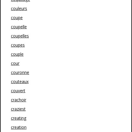
couleurs
coupe
coupelle
coupelles
coupes
couple
cour
couronne
couteaux
couvert
crachoir
craziest
creating
creation