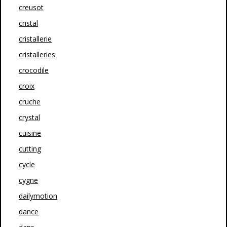
creusot
cristal
cristallerie
cristalleries
crocodile
croix
cruche
crystal
cuisine
cutting
cycle
cygne
dailymotion
dance