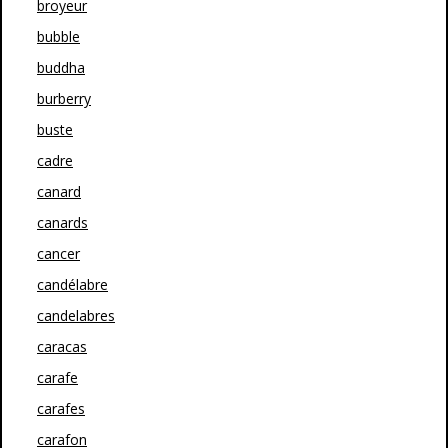
broyeur
bubble
buddha
burberry
buste
cadre
canard
canards
cancer
candélabre
candelabres
caracas
carafe
carafes
carafon