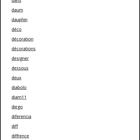
dans
daum
dauphin
déco
décoration
décorations
designer
dessous
deux
diabolo
diam11
diego
diferencia
diff
diffrence