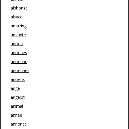
alphonse
alsace
amazing
amiante
ancien
ancienes
ancienne
anciennes
anciens
ange
angelot
animal
année
annonce